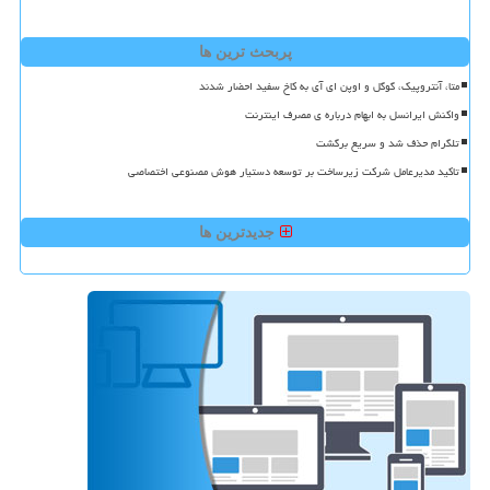
پربحث ترین ها
متا، آنتروپیک، گوگل و اوپن ای آی به کاخ سفید احضار شدند
واکنش ایرانسل به ابهام درباره ی مصرف اینترنت
تلگرام حذف شد و سریع برگشت
تاکید مدیرعامل شرکت زیرساخت بر توسعه دستیار هوش مصنوعی اختصاصی
جدیدترین ها