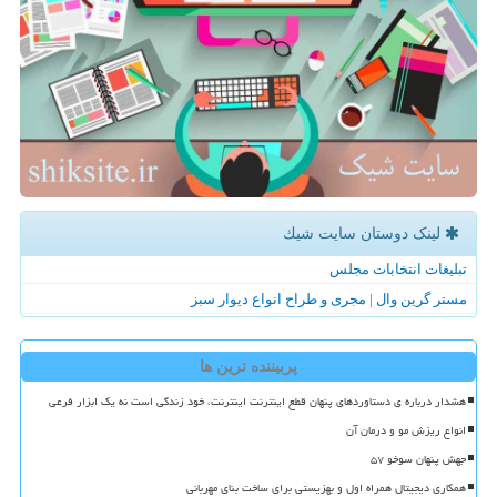
لینک دوستان سایت شیك
تبلیغات انتخابات مجلس
مستر گرین وال | مجری و طراح انواع دیوار سبز
پربیننده ترین ها
هشدار درباره ی دستاوردهای پنهان قطع اینترنت اینترنت، خود زندگی است نه یک ابزار فرعی
انواع ریزش مو و درمان آن
جهش پنهان سوخو ۵۷
همکاری دیجیتال همراه اول و بهزیستی برای ساخت بنای مهربانی