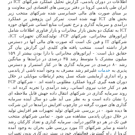
اطلاعات در دوران پاندمی، گزارش تحلیل عملکرد شرکتهای ICT در
ایران طی پاندمی کرونا در دفتر بررسی های اقتصادی این معاونت و
بر مبنای صورت های مالی حسابرسی شده شرکتهای منتخب زیر
بخش های ICT تهیه شده است. تمرکز این پژوهش بر عملکرد
درآمدی و سرمایه گذاری و نرخ تغییرات منابع انسانی شرکتهای حوزه
ICT به تفکیک دو بخش بازار مخابرات و بازار فناوری اطلاعات شامل
اپراتورهای مخابراتی، شرکتهای FCP، تولیدکنندگان تجهیزات ICT،
شرکتهای IT و فین تک است که صورت های مالی آنها در دسترس
قرار داشته است. منتخب یافته های کلیدی این گزارش بیان گر
حقایق ذیل است: - اپراتورهای مخابراتی با دارا بودن بیشتر از ۱۵۹
میلیون مشترک با متوسط رشد ۳۵ درصدی در درآمدها و میانگین
رشد ۸۰ درصدی در سرمایه گذاری ها در کنار استمرار و دسترس
پذیری به
خدمات
علیرغم رشد مصرف به وجود آمده ناشی از پاندمی
و راه اندازی آزمایشی شبکه نسل پنجم ارتباطات موبایلی در خلال
دوران همه گیری کرونا عملکرد مطلوبی داشته اند. - شرکتهای FCP
هم در کنار جذب نیروی انسانی، رشد درآمدی را تجربه کرده اند. -
روند سرمایه گذاری در شرکتهای انتقال داده جهش قابل ملاحظه ای
را نشان داده است و به نظر می آید طی دو سال آینده سرمایه
گذاری های صورت گرفته در چارچوب افزایش درآمدها در این شرکت
ها دیده شود. - در بررسی شرکتهای تولید تجهیزات هم افزایش تولید
در خلال دوران پاندمی مشاهده می شود. - تمامی شرکتهای منتخب
فین تک در هر دو فاکتور درآمد، سرمایه گذاری و تعداد کارکنان رشد
داشته و سایر شرکتهای IT مورد بررسی طی بحران به وجود آمده
کرونا از راه گسترش فعالیتهای خود در بستر دورکاری بدون تغییرات