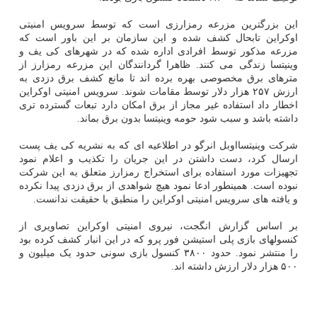
این بزرگترین مزرعه رمزارزی است که توسط سرویس امنیتی
اوکراین تابحال کشف شده و این سازمان بر این باور است که
مزرعه مذکور توسط افرادی اداره شده که در شهرهای کی یف و
وینیتسا زندگی می کنند. ظاهرا گردانندگان این مزرعه رمزارز از
مترهای برق مخصوصی بهره برده اند تا مانع کشف برق دزدی به
ارزش ۲۵۷ هزار دلار توسط مقامات شوند. سرویس امنیتی اوکراین
اخطار داد استفاده غیر مجاز از برق امکان دارد تبعات گسترده تری
داشته باشد و سبب شود حومه وینیتسا بدون برق بماند.
شرکت وینیتسااوبل انرگو در اطلاعیه ای که به نشریه کی یف پست
ارسال کرد، دست داشتن در این جریان را تکذیب و اعلام نمود
تجهیزات مورد استفاده برای استخراج رمزارز متعلق به این شرکت
نبوده است. همینطور ادعا نمود هیچ شواهدی از برق دزدی پیدا نکرده
و یافته های سرویس امنیتی اوکراین را منطبق با حقیقت ندانست.
بر اساس گزارش انگجت، نیروی امنیتی اوکراین تصاویری از
کنسولهای بازی پلی استیشن فور پرو که در این انبار کشف کرده بود
را منتشر نمود. حدود ۳۸۰۰ کنسول بازی سونی حدود یک میلیون و
۵۰۰ هزار دلار ارزش داشته اند.