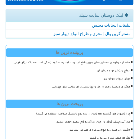
لینک دوستان سایت شیك
تبلیغات انتخابات مجلس
مستر گرین وال | مجری و طراح انواع دیوار سبز
پربیننده ترین ها
هشدار درباره ی دستاوردهای پنهان قطع اینترنت اینترنت، خود زندگی است نه یک ابزار فرعی
انواع ریزش مو و درمان آن
جهش پنهان سوخو ۵۷
همکاری دیجیتال همراه اول و بهزیستی برای ساخت بنای مهربانی
پربحث ترین ها
چرا کامیون های کشنده هم زمان از سه نوع لاستیک متفاوت استفاده می کنند؟
متا، آنتروپیک، گوگل و اوپن ای آی به کاخ سفید احضار شدند
واکنش ایرانسل به ابهام درباره ی مصرف اینترنت
تلگرام حذف شد و سریع برگشت