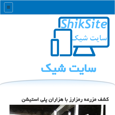
منو
سایت شیك
كشف مزرعه رمزارز با هزاران پلی استیشن