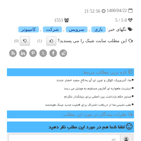
1400/04/22
21:52:56
1553
5.0 / 5
تگهای خبر:
بازی
,
سرویس
,
شركت
,
كامپیوتر
این مطلب سایت شیک را می پسندید؟
(0)
(1)
X
تازه ترین مطالب مرتبط
متا، آنتروپیک، گوگل و اوپن ای آی به کاخ سفید احضار شدند
اینترنت ماهواره ای آمازون مستقیم به موبایل می رسد
صدور حکم بازداشت بین المللی برای بنیانگذار تلگرام
عقب نشینی متا از دریافت اشتراک برای قابلیت جدید عینک هوشمند
نظرات بینندگان در مورد این مطلب
لطفا شما هم
در مورد این مطلب
نظر دهید