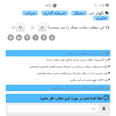
1451
5.0 / 5
تگهای خبر:
دیجیتال
,
سرمایه گذاری
,
شركت
,
فناوری
این مطلب سایت شیک را می پسندید؟
(0)
(1)
X
تازه ترین مطالب مرتبط
متا، آنتروپیک، گوگل و اوپن ای آی به کاخ سفید احضار شدند
تاکید مدیرعامل شرکت زیرساخت بر توسعه دستیار هوش مصنوعی اختصاصی
عقب نشینی متا از دریافت اشتراک برای قابلیت جدید عینک هوشمند
پژو 207 با چهره جدید می آید، عکس
نظرات بینندگان در مورد این مطلب
لطفا شما هم
در مورد این مطلب
نظر دهید