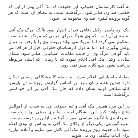
به گفته کارشناسان حقوقی، این حقیقت که مک آفی پیش از این که
حکمی ضد وی صادر شود، درگذشته است، به معنای آن است که هر
گونه پرونده کیفری ضد وی مختومه می شود.
نیک اوبرهایدن، وکیل دفاعی فدرال اظهار نمود باآنکه مرگ مک آفی
به معنای آن است که وی هیچگاه برای جرمی که مرتکب شده است
محکوم نمی گردد اما آمریکا می تواند پرونده وی را با رفتن به دنبال
پولش پیگیری کند. اما به قول کارشناسان حقوقی، قبل از هر اقدامی
باید گواهی مرگ وی از جانب مقامات اسپانیایی صادر شود. نیشای
سانان، وکیل مک آفی اعلام نموده که تا زمانی که اسناد مربوطه
دریافت نشود، هیچ کاری پیش نمی رود.
مقامات اسپانیایی اعلام نموده اند نتیجه کالبدشکافی رسمی امکان
دارد چندین هفته زمان ببرد. بر اساس گزارش روزنامه ال پاییس،
کالبدشکافی اولیه نشان داده که جان مک آفی بر اثر خودکشی
درگذشته است.
در این بین، همسر مک آفی و تیم حقوقی وی به شدت از اموالش
دفاع خواهند کرد. این پیشگام امنیت سایبری مدعی بود درخواست
استرداد وی با انگیزه سیاسی صورت گرفته و ازاین رو درست نیست.
اندرو گوردون، یکی دیگر از وکلای مک آفی به یو اس ای تودی اعلام
نمود ما با جدیت روی پرونده مک آفی تلاش می نماییم و آماده مبارزه
برای اثبات بیگناهی وی می شویم.