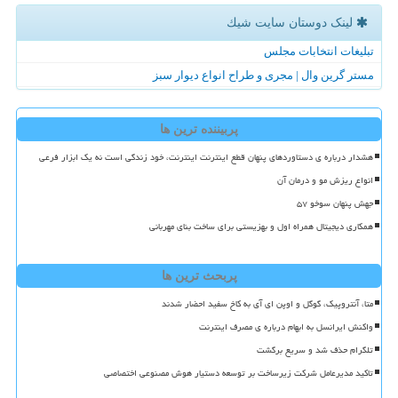
لینک دوستان سایت شیك
تبلیغات انتخابات مجلس
مستر گرین وال | مجری و طراح انواع دیوار سبز
پربیننده ترین ها
هشدار درباره ی دستاوردهای پنهان قطع اینترنت اینترنت، خود زندگی است نه یک ابزار فرعی
انواع ریزش مو و درمان آن
جهش پنهان سوخو ۵۷
همکاری دیجیتال همراه اول و بهزیستی برای ساخت بنای مهربانی
پربحث ترین ها
متا، آنتروپیک، گوگل و اوپن ای آی به کاخ سفید احضار شدند
واکنش ایرانسل به ابهام درباره ی مصرف اینترنت
تلگرام حذف شد و سریع برگشت
تاکید مدیرعامل شرکت زیرساخت بر توسعه دستیار هوش مصنوعی اختصاصی