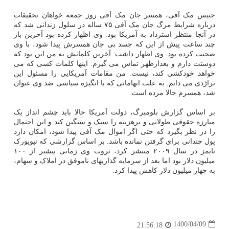
جنیس مک آفی، همسر جان مک آفی روز جمعه خواهان تحقیقات
درباره شرایط مرگ جان مک آفی ۷۵ ساله در سلول زندانی شد که
در آنجا منتظر استرداد به آمریکا بود. وی اظهار کرده بود آخرین بار
چند ساعت پیش از این که جسد بی جان همسرش پیدا شود، با وی
صحبت کرده بود. وی اظهار داشت: آخرین کلماتش به من این بود که
دوستت دارم و بعدازظهر تماس می گیرم. اینها کلمات کسی که می
خواهد خودکشی کند، نیست. من مقامات آمریکایی را مسئول این
تراژدی می دانم. به علت اتهاماتی که با انگیزه سیاسی ضد وی عنوان
شد، همسرم حالا مرده است.
بر اساس گزارش بلومبرگ، دولت آمریکا حالا باید چشم انداز یک
مبارزه حقوقی طولانی و پرهزینه را سبک و سنگین کند و این احتمال
را در نظر بگیرد که حتی اگر اموال مک آفی پیدا شود، امکان دارد
پول چندانی برای گرفتن نمانده باشد. بر اساس گزارشی که نیویورک
تایمز در سال ۲۰۰۹ منتشر کرد، ثروت وی زمانی بیشتر از ۱۰۰
میلیون دلار بود اما بعد از سرمایه گذاریهای ناموفق در املاک و سهام،
به چهار میلیون دلار کاهش پیدا کرد.
1400/04/09
21:56:18