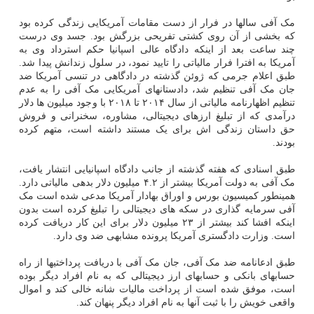
مک آفی سالها در فرار از دست مقامات آمریکایی زندگی کرده بود
که بخشی از آن روی کشتی تفریحی بزرگش بود. جسد وی درست
چند ساعت بعد از اینکه دادگاه عالی اسپانیا حکم استرداد وی به
آمریکا به افترا فرار مالیاتی را تایید نمود، در سلول زندانش پیدا شد.
طبق اعلام جرمی که ژوئن گذشته در دادگاهی در تنسی آمریکا ضد
جان مک آفی تنظیم شد، دادستانهای آمریکایی مک آفی را به عدم
تنظیم اظهارنامه مالیاتی از سال ۲۰۱۴ تا ۲۰۱۸ با وجود میلیون ها دلار
درآمدی که از تبلیغ ارزهای دیجیتالی، مشاوره، سخنرانی و فروش
حق داستان زندگی اش برای یک مستند داشته است، متهم کرده
بودند.
طبق اسنادی که هفته گذشته از جانب دادگاه اسپانیایی انتشار یافت،
مک آفی به دولت آمریکا بیشتر از ۴.۲ میلیون دلار بدهی مالیاتی دارد.
همینطور کمیسیون بورس و اوراق بهادار آمریکا مدعی شده است مک
آفی سرمایه گذاری در سکه های دیجیتالی را تبلیغ کرده است بدون
اینکه افشا کند بیشتر از ۲۳ میلیون دلار برای این کار دریافت کرده
است. وزارت دادگستری آمریکا پرونده مشابهی ضد وی دارد.
طبق ادعانامه ضد مک آفی، جان مک آفی با دریافت پرداختیها از راه
حسابهای بانکی و حسابهای ارز دیجیتالی که به نام افراد دیگر بوده
است، موفق شده است از پرداخت مالیات شانه خالی کند و اموال
واقعی خویش را با ثبت آنها به نام افراد دیگر پنهان کند.