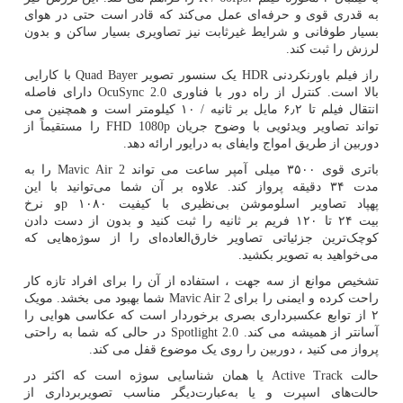
به قدری قوی و حرفه‌ای عمل می‌کند که قادر است حتی در هوای
بسیار طوفانی و شرایط غیرثابت نیز تصاویری بسیار ساکن و بدون
لرزش را ثبت کند.
راز فیلم باورنکردنی
HDR
یک سنسور تصویر
Quad Bayer
با کارایی
بالا است. کنترل از راه دور با فناوری
OcuSync 2.0
دارای فاصله
انتقال فیلم تا ۶٫۲ مایل بر ثانیه / ۱۰ کیلومتر است و همچنین می
تواند تصاویر ویدئویی با وضوح جریان
FHD 1080p
را مستقیماً از
دوربین از طریق امواج وایفای به درایور ارائه دهد.
باتری قوی ۳۵۰۰ میلی آمپر ساعت می تواند
Mavic Air 2
را به
مدت ۳۴ دقیقه پرواز کند. علاوه بر آن شما می‌توانید با این
پهپاد تصاویر اسلوموشن بی‌نظیری با کیفیت ۱۰۸۰
p
و نرخ
بیت ۲۴ تا ۱۲۰ فریم بر ثانیه را ثبت کنید و بدون از دست دادن
کوچک‌ترین جزئیاتی تصاویر خارق‌العاده‌ای را از سوژه‌هایی که
می‌خواهید به تصویر بکشید.
تشخیص موانع از سه جهت ، استفاده از آن را برای افراد تازه کار
راحت کرده و ایمنی را برای
Mavic Air 2
شما بهبود می بخشد. مویک
۲ از توابع عکسبرداری بصری برخوردار است که عکاسی هوایی را
آسانتر از همیشه می کند.
Spotlight 2.0
در حالی که شما به راحتی
پرواز می کنید ، دوربین را روی یک موضوع قفل می کند.
حالت
Active Track
یا همان شناسایی سوژه است که اکثر در
حالت‌های اسپرت و یا به‌عبارت‌دیگر مناسب تصویربرداری از