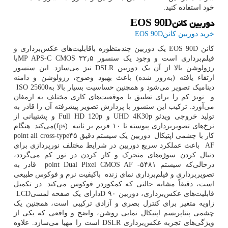
خود استفاده کنید.
دوربین کانن
EOS 90D
خرید دوربین کانن
EOS 90D
کانن
EOS 90D
یک دوربین چندمنظوره باقابلیت‌های عکس‌برداری و
فیلم‌برداری است و وجود یک سنسور ۳۲٫۵
MP APS-C CMOS
با
رزولوشن بالا از آن یک دوربین
DSLR
نیز می‌سازد. این سنسور
ارتقاء یافته (به‌روز شده) باعث بهبود وضوح، رزولوشن و دامنه
دینامیک تصویر می‌شود و همچنین حساسیت بسیار بالا به
ISO 25600
و نویز کم را برای تطبیق با موقعیت‌های کاری مختلف به ارمغان
می‌آورد. ترکیب این سنسور با پردازش تصویر پیشرفته آن را قادر به
تولید خروجی ویدئو
UHD 4K30p
و
Full HD 120p
و پشتیبانی از
نرخ‌های تصویربرداری پیوسته تا ۱۰ فریم بر ثانیه
(fps)
می‌کند. هنگام
کار با چشمی اپتیکال دوربین یک سیستم دقیق ۴۵
point all cross-type
AF
باعث عملکرد سریع دوربین در شرایط مختلف نورپردازی برای
دنبال کردن سوژه‌های متحرک و کار کردن در نور کم می‌گردد،
درحالی‌که سیستم ۵۴۸۱
-
point Dual Pixel CMOS AF
قادر به
تصویربرداری و فیلم‌برداری نمای زنده باکیفیت نرم و فوکوس طبیعی
است، دقیقاً مشابه حالتی که کمکوردر فوکوس می‌کند. در تکمیل
قابلیت‌های عکس‌برداری، دوربین ۹۰
D
دارای یک صفحه لمسی
LCD
زاویه متغیر برای کنترل بصری و آزادی ترکیبی است، همچنین یک
چشمی پنتاپریسم اپتیکال نمایی روشن، واضح و واقعی که یکی از
ویژگی‌های تجربه عکس‌برداری
DSLR
است را مهیا می‌سازد. علاوه