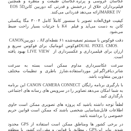
عکاسان عروسی و پرتره.عکاسان طبیعت و منظره و همچنین
فیلم‌برداران خلاق از درخشش و قدرتی که دوربین کانن
EOS 5D
MARKE IV
ارائه می‌دهد قدردانی می‌کنند.
کیفیت فوق‌العاده تصویر با سنسور کاملاً کامل ۳۰۰۴ مگا پیکسلی
کانن به دست می‌آید و فیلم
K4
با جزئیات بسیار راحت ضبط
می‌شود.
دقت فوکوس با سیستم تصفیه‌شده ۶۱ نقطه‌ای
AF
، دوربین
CANON
DUAL PIXEL CMOS.
فوکوس اتوماتیک برای فوکوس سریع و
ارزان برای فیلمبرداری و عکسبرداری از
LIVE VIEW
بهبود یافته
است.
سرعت عکاسبرداری مداوم ممکن است بسته به سرعت
شاتر.دیافراگم.لنز مورداستفاده،شارژ باطری و تنظیمات مختلف
دوربین متفاوت باشد.
با بارگیری برنامه رایگان
CANON CAMERA CONNECT
این برنامه
به شما امکان می‌دهد.تصاویر را در سرویس های رسانه های اجتماعی
بارگذاری کنید.
لطفاً توجه داشته باشید که پروژه های تصویری ممکن است حاوی
اطلاعات قابل‌شناسایی شخصی باشند که ممکن است قوانین حریم
خصوصی را برداشته باشد.
در برخی کشور ها ومناطق ممکن است استفاده از
GPS
محدود
شوند. بنابر این
GPS
، مطابق با قوانین و مقررات کشور یا منطقه