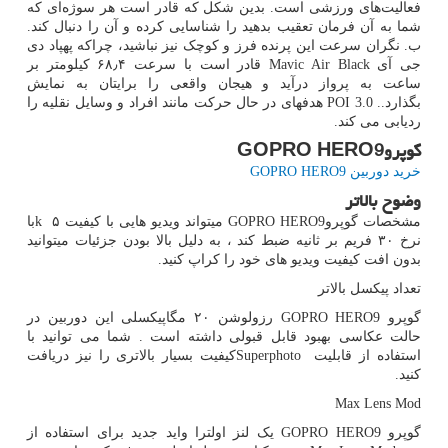
فعالیت‌های ورزشی است. بدین شکل که قادر است هر سوژه‌ای که
شما به آن فرمان تعقیب بدهید را شناسایی کرده و آن را دنبال کند.
ب. نگران سرعت این پرنده فرز و کوچک نیز نباشید، چراکه پهپاد دی
جی آی
Mavic Air Black
قادر است با سرعت ۶۸٫۴ کیلومتر بر
ساعت به پرواز درآید و هیجان واقعی را برایتان به نمایش
بگذارد..
POI 3.0
هدفهای در حال حرکت مانند افراد و وسایل نقلیه را
ردیابی می کند.
گوپرو
GOPRO HERO9
خرید دوربین
GOPRO HERO9
وضوح بالاتر
مشخصات گوپرو
GOPRO HERO9
میتواند ویدیو هایی با کیفیت ۵
k
با
نرخ ۳۰ فریم بر ثانیه ضبط کند ، به دلیل بالا بودن جزئیات میتوانید
بدون افت کیفیت ویدیو های خود را کراپ کنید.
تعداد پیکسل بالاتر
گوپرو
GOPRO HERO9
رزولوشن ۲۰ مگاپیکسلی این دوربین در
حالت عکاسی بهبود قابل قبولی داشته است . شما می توانید با
استفاده از قابلیت
Superphoto
کیفیت بسیار بالاتری را نیز دریافت
کنید.
Max Lens Mod
گوپرو
GOPRO HERO9
یک لنز اولترا واید جدید برای استفاده از