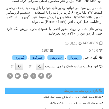
مود
Max Lens Mod
نیز در کنار محصول اصلی معرفی کرده است.
شما در این مود می توانید ویدیو های خود را با زاویه دید ۱۵۵٫ درجه و
کیفیت ۲/۷
k
با نرخ ۶۰ فریم بر ثانیه را با استفاده از سیستم لرزشگیر
تصویر
Max HyperSmooth.
بدون لرزش ضبط کنید. گوپرو با استفاده
از قابلیت قفل کردن افق
(Horizon Lock)
می تواند.
ویدیو های شما را روی محور افقی یا عمودی بدون لرزش نگه دارد
حتی اگر دوربین را ۳۶۰ درجه بچرخانید.
1400/03/09
15:58:16
1287
5.0 / 5
تگهای خبر:
رپورتاژ
,
سرویس
,
شركت
,
فناوری
این مطلب سایت شیک را می پسندید؟
(0)
(1)
X
تازه ترین مطالب مرتبط
متا، آنتروپیک، گوگل و اوپن ای آی به کاخ سفید احضار شدند
صدور حکم بازداشت بین المللی برای بنیانگذار تلگرام