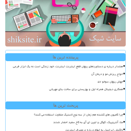
پربیننده ترین ها
هشدار درباره ی دستاوردهای پنهان قطع اینترنت اینترنت، خود زندگی است نه یک ابزار فرعی
انواع ریزش مو و درمان آن
جهش پنهان سوخو ۵۷
همکاری دیجیتال همراه اول و بهزیستی برای ساخت بنای مهربانی
پربحث ترین ها
چرا کامیون های کشنده هم زمان از سه نوع لاستیک متفاوت استفاده می کنند؟
متا، آنتروپیک، گوگل و اوپن ای آی به کاخ سفید احضار شدند
واکنش ایرانسل به ابهام درباره ی مصرف اینترنت