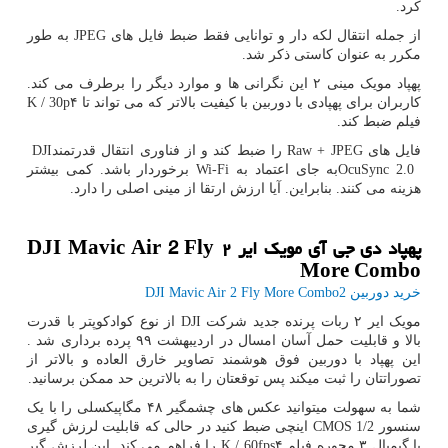
کرد.
از جمله انتقال لکه دار و توانایی فقط ضبط فایل های
JPEG
به طور
مکرر به عنوان کاستی ذکر شد.
پهپاد مویک مینی ۲ این نگرانی ها و موارد دیگر را برطرف می کند.
کاربران برای پهپادی با دوربین با کیفیت بالاتر که می تواند تا ۴
K / 30p
فیلم ضبط کند.
فایل های
Raw + JPEG
را ضبط کند و از فناوری انتقال قدرتمند
DJI
OcuSync 2.0
به جای اعتماد به
Wi-Fi
برخوردار باشد. کمی بیشتر
هزینه می کنند. بنابراین. آیا ارزش ارتقا از مینی اصلی را دارد.
پهپاد دی جی آی مویک ایر
۲
DJI Mavic Air 2 Fly
More Combo
خرید دوربین 2
DJI Mavic Air 2 Fly More Combo
مویک ایر ۲ ربات پرنده جدید شرکت
DJI
از نوع کوادکوپتر با قدرت
بالا و قابلیت حمل آسان امسال در اردیبهشت ۹۹ پرده برداری شد .
این پهپاد با دوربین فوق هوشمند تصاویر خارق العاده و بالاتر از
تصوراتتان را ثبت میکند پس توقعتان را به بالاترین حد ممکن برسانید.
شما به سهولت میتوانید عکس های چشمگیر ۴۸ مگاپیکسلی را با یک
سنسور
CMOS 1/2
اینچی ضبط کنید در حالی که قابلیت لرزش گیری
با گیمبال ۳ محوره فیلم ۴
K / 60fps
را فراهم می کند. ‌این لرزش گیر