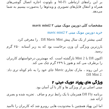
بر این راه‌های ارتباطی
Wi-Fi
و بلوتوث اجازه اتصال گوشی‌های
همراه و انتقال فایل‌های تصویری و ویدئوها را به‌صورت بیسیم به شما
می‌دهد.
مشخصات کلی دوربین مویک مینی
۲
mavic mini2
خرید دوربین مویک مینی ۲
mavic mini2
کمی بیشتر از یک سال پیش
. DJI Mavic Mini
را معرفی کرد.
بارزترین ویژگی آن وزن برخاست بود که به زیر آستانه ۲۵۰ گرم
رسید.
اکنون
DJI
با
Mini 2
بازگشته است .که مهمترین درخواستهای کاربران
را برطرف می کند و هنوز با ۲۴۹ گرم چک می کند.
در این روند ، مارک تجاری
Mavic
جای خود را به نام کوتاه تری داد
:
DJI Mini 2.
ویژگی های پهپاد مویک مینی
۲
مینی اصلی پر از ویژگی ها و کار با آن آسان بود.
برنامه
DJI Fly
همزمان با یک رابط نرم و صاف . تجزیه شده و بصری
ارائه شد.
اما این پهپاد همچنین با محدودیت هایی روبرو شد که کاربران را ناامید