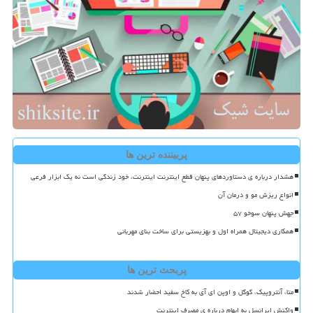
پربیننده ترین ها
هشدار درباره ی دستاوردهای پنهان قطع اینترنت اینترنت، خود زندگی است نه یک ابزار فرعی
انواع ریزش مو و درمان آن
جهش پنهان سوخو ۵۷
همکاری دیجیتال همراه اول و بهزیستی برای ساخت بنای مهربانی
پربحث ترین ها
متا، آنتروپیک، گوگل و اوپن ای آی به کاخ سفید احضار شدند
واکنش ایرانسل به ابهام درباره ی مصرف اینترنت