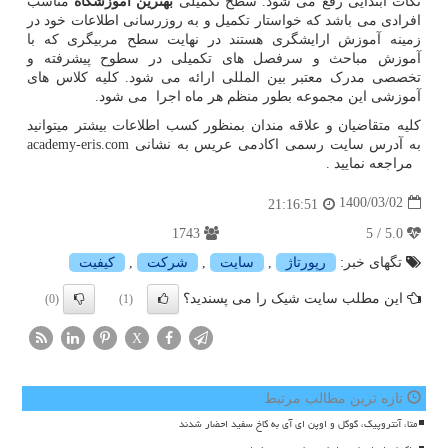
نکات ابتدایی رفع می شود. سطح تکمیلی
بهترین آموزشگاه
مناسب
افرادی می باشد که خواستار تکمیل و به روزرسانی اطلاعات خود در
زمینه آموزش ارایشگری هستند در نهایت سطح مربیگری که با
آموزش مباحث و سرفصل های تکمیلی در سطوح پیشرفته و
تخصصی مدرک معتبر بین المللی ارائه می شود. کلیه کلاس های
آموزشی این مجموعه بطور منظم هر ماه اجرا می شود.
کلیه متقاضیان و علاقه مندان بمنظور کسب اطلاعات بیشتر میتوانید
به آدرس سایت رسمی اکادمی عریس به نشانی
academy-eris.com
مراجعه نمایید .
1400/03/02
21:16:51
1743
5.0 / 5
تگهای خبر:
رپورتاژ
,
سایت
,
شركت
,
كیفیت
این مطلب سایت شیک را می پسندید؟
(0)
(1)
X
تازه ترین مطالب مرتبط
متا، آنتروپیک، گوگل و اوپن ای آی به کاخ سفید احضار شدند