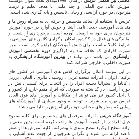
آکادمی بین المللی عریس
در سال
1999
میلادی تحت عنوان موسسه
آموزش عالی بین المللی و چند ملیتی با هدف تعلیم و تربیت
هنرجویان در حوزه آرایشی و زیبایی تاسیس و پایه گذاری شده است.
عریس با استفاده از اساتید متخصص و حرفه ای به همراه روش ها و
متد های آموزشی جدید، نامی آشنا و خوش آوازه در حوزه آموزش
هنرجویان برای خود به ارمغان آورده است. برخورداری از شعب و
نمایندگی های فعال در 9 کشور امکان برگزاری کلاس های آموزشی با
شرایط کاملا مناسب برای دانش آموختگان فراهم کرده است. بدین
صورت افرادی که علاقه مند به فراگیری
دوره تخصصی اموزش
ارایشگری
می باشند می توانند در
بهترین آموزشگاه ارایشگری
به
صورت داخلی یا خارجی شرکت کنند.
در این موسه امکان برگزاری کلاس های آموزشی در کشور های
ترکیه ، ایران ، امارات متحده عربی ، روسیه ، مالزی ، آلمان ، برزیل
، کانادا و استرالیا دست افراد را در انتخاب برای کسب دانش در
حوزه آرایشی باز گذاشته به صورتی که افراد مقیم خارج از کشور و
یا داخل کشور نیز می توانند از امکانات و آموزش های فوق العاده
عریس بهره مند شوند. با توجه به وجود بسیاری از آموزشگاه های
زیبایی که معیار های مختلف خود برای آموزش را دارا می باشند.
آموزشگاه عریس
با ارائه سرفصل های مخصوص برای کلیه سطوح
خیال افراد را از کیفیت آموزش ها راحت کرده است. بدین معنی با
ارائه سطح (توکن) سطح مبتدی تا پیشرفته، کلیه آموزش ها از صفر
تا صد ارائه می شوند و نگرانی هنرجویان از جهت عدم آشنایی با