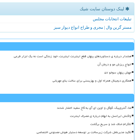
لینک دوستان سایت شیك
تبلیغات انتخابات مجلس
مستر گرین وال | مجری و طراح انواع دیوار سبز
هشدار درباره ی دستاوردهای پنهان قطع اینترنت اینترنت، خود زندگی است نه یک ابزار فرعی
انواع ریزش مو و درمان آن
جهش پنهان سوخو ۵۷
همکاری دیجیتال همراه اول و بهزیستی برای ساخت بنای مهربانی
متا، آنتروپیک، گوگل و اوپن ای آی به کاخ سفید احضار شدند
واکنش ایرانسل به ابهام درباره ی مصرف اینترنت
تلگرام حذف شد و سریع برگشت
تاکید مدیرعامل شرکت زیرساخت بر توسعه دستیار هوش مصنوعی اختصاصی