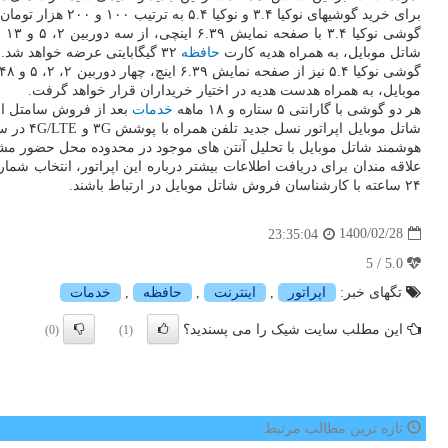
برای خرید گوشیهای نوکیا ۳.۴ و نوکیا ۵.۴ به ترتیب ۱۰۰ و ۲۰۰ هزار تومان تخفیف بگیرند.
شاتل موبایل، به همراه هدیه کارت
حافظه
۳۲ گیگابایتی عرضه خواهد شد.
موبایل، به همراه هدست هدیه در اختیار خریداران قرار خواهد گرفت.
هر دو گوشی با گارانتی ۵ ستاره و ۱۸ ماهه
خدمات
بعد از فروش سامتل ار
شاتل موبایل اپراتور نسل جدید تلفن همراه با پوشش ۳G و ۴G/LTE در سراسر کشور است که برای اولین بار در ایران، فناوری نوآورانه «
هوشمند شاتل موبایل با تحلیل آنتن های موجود در محدوده محل حضور مشت
علاقه مندان برای دریافت اطلاعات بیشتر درباره این اپراتور، انتخاب شماره و خرید سیمکارت با پ
۲۴ ساعته با کارشناسان فروش شاتل موبایل در ارتباط باشند.
1400/02/28
23:35:04
5.0 / 5
تگهای خبر:
اپراتور
,
اینترنت
,
حافظه
,
خدمات
این مطلب سایت شیک را می پسندید؟
(0)
(1)
تازه ترین مطالب مرتبط