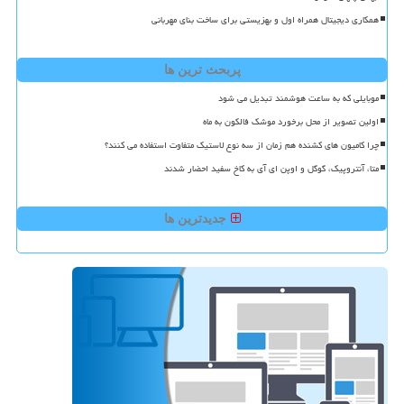
همکاری دیجیتال همراه اول و بهزیستی برای ساخت بنای مهربانی
پربحث ترین ها
موبایلی که به ساعت هوشمند تبدیل می شود
اولین تصویر از محل برخورد موشک فالکون به ماه
چرا کامیون های کشنده هم زمان از سه نوع لاستیک متفاوت استفاده می کنند؟
متا، آنتروپیک، گوگل و اوپن ای آی به کاخ سفید احضار شدند
جدیدترین ها