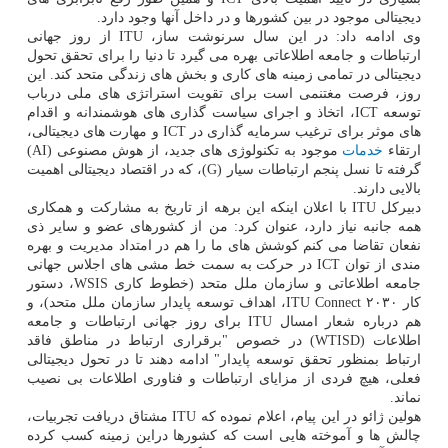
دیجیتالی موجود در بین کشورها و در داخل آنها وجود دارد.
وی ادامه داد: در این سال سرنوشت ساز، ITU از روز جهانی
ارتباطات و جامعه اطلاعاتی بهره می گیرد تا دنیا را برای تحقق تحول
دیجیتالی در تمامی زمینه های کاری و بخش های زندگی متحد کند. این
روز، فرصت مغتنمی است برای تقویت استراتژی های ملی درباب
توسعه ICT، اتخاذ و اجرای سیاست گذاری های هوشمندانه و اقدام
های موثر برای ترغیب سرمایه گذاری در ICT و مهارت های دیجیتالی،
ارتقاء
خدمات
موجود به تکنولوژی های جدید، از هوش مصنوعی (AI)
گرفته تا نسل پنجم ارتباطات سیار (G)، که در اقتصاد دیجیتالی اهمیت
بالایی دارند.
دبیرکل ITU با اعلان اینکه این برهه از تاریخ به مشارکت و همکاری
همه جانبه نیاز دارد، عنوان کرد: من از کشورهای عضو و سایر ذی
نفعان تقاضا می کنم کوشش های ما را هم در امتداد مدیریت و بهره
مندی از توان ICT در حرکت به سمت خط مشی های اجلاس جهانی
جامعه اطلاعاتی و سازمان ملل متحد (خطوط کاری WSIS، دستور
کار ITU Connect ۲۰۳۰، اهداف توسعه پایدار سازمان ملل متحد)، و
هم درباره شعار امسال ITU برای روز جهانی ارتباطات و جامعه
اطلاعات (WTISD) در خصوص "برقراری ارتباط در مناطق فاقد
ارتباط بمنظور تحقق توسعه پایدار" ادامه دهند تا در تحول دیجیتالی
فعلی، هیچ فردی از مزایای ارتباطات و فناوری اطلاعات بی نصیب
نماند.
هولین ژائو در این پیام، اعلام نموده که ITU مشتاق دریافت تجربیات،
چالش ها و آموخته هایی است که کشورها دراین زمینه کسب کرده