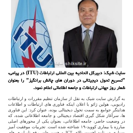
سایت شیک: دبیرکل اتحادیه بین المللی ارتباطات (ITU) در پیامی،
ˮتسریع تحول دیجیتالی در دوران های چالش برانگیزˮ را بعنوان
شعار روز جهانی ارتباطات و جامعه اطلاعاتی اعلام نمود.
به گزارش سایت شیک به نقل از سازمان تنظیم مقررات و ارتباطات
رادیویی، هولین ژائو با اعلان اینکه فناوری های ارتباطات و اطلاعات
هدایتگر جوامع به سمت تحول دیجیتالی بوده، عنوان کرد: این فناوری
ها، سرآغاز شکل گیری اقتصاد دیجیتالی و جامعه اطلاعاتی شده، که
در وضعیت حاضر، جامعه اطلاعاتی، بعنوان یکی از محورهای اصلی
مبارزه با بیماری کووید-۱۹ شناخته شده است. تجربیات موفقیت آمیز
بسیاری در تایید اهمیت بالای ICT و همین طور رفع نابرابری های