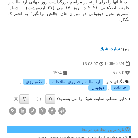
اند، تا آنها را برای ارائه در مراسم بزرگداشت روز جهانی ارتباطات و
جامعه اطلاعاتی ۲۰۲۱ در روز ۱۷ می (۲۷ اردیبهشت) با شعار:
"تسریع تحول دیجیتالی در دوران های چالش برانگیز" به اشتراک
بگذارد.
منبع:
سایت شیك
1400/02/24
13:08:07
1534
5.0 / 5
تگهای خبر:
ارتباطات و فناوری اطلاعات
,
تكنولوژی
,
خدمات
,
دیجیتال
این مطلب سایت شیک را می پسندید؟
(0)
(1)
X
تازه ترین مطالب مرتبط
تاکید مدیرعامل شرکت زیرساخت بر توسعه دستیار هوش مصنوعی اختصاصی