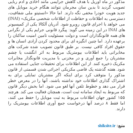
مذکور در ماه آوریل با هدف کاهش جرایمی مانند اخاذی و آدم ربایی
تصویب گردید تا بدین سان مجرمان نتوانند هنگام خرید موبایل های
جدید هویت خودرا مخفی نگه دارند. اما حالا «انستیتو ملی شفافیت،
دسترسی به اطلاعات و حفاظت از اطلاعات شخصی مکزیک» (INAI)
می خواهد با اجرای قانون روبرو شود. آدریان آلکالا یکی از کمیسیونر
های INAI در این زمینه می گوید: پیگرد قانونی جرایم یکی از نگرانی
های همه قانونگذاران است و دولت مسئولیت تامین امنیت ساکنان را
برعهده دارد. اما چنین انگیزه ای برای محدود کردن آزادی انسان ها و
حقوق افراد کافی نیست. بر طبق قانون تصویب شده شرکت های
مخابراتی باید اطلاعات بیومتریک مربوط به اثر انگشت یا چشم
مشتریان را جمع آوری و در مخزنی با مدیریت قانونگذار مخابرات
مکزیک ذخیره کنند. از این اطلاعات برای تحقیقات جنایی استفاده می
شود. هفته گذشته یک قاضی مکزیکی اجرائی شدن قسمتی از قانون
مذکور را متوقف کرد برای اینکه اگر مشتریان تمایلی برای به
اشتراک گذاری اطلاعات خود نداشته باشند، آنها را در معرض خطر
قرار می دهد و خطوط تلفن آنها لغو می شود. اما بخش دیگر قانون
که مربوط به ایجاد سامانه ثبت است، همچنان فعالیت می کند. هرچند
۱۵۵ کشور جهان اطلاعات مربوط به ثبت موبایل را حفظ می کنند،
اما فقط ۸ درصد آنها درخواست جمع آوری اطلاعات بیومتریک را
دارند.
منبع:
shiksite.ir