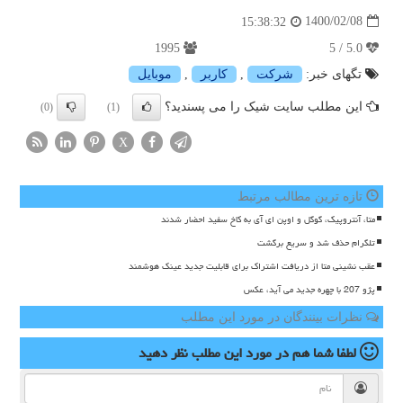
1400/02/08
15:38:32
1995
5.0 / 5
تگهای خبر:
شركت
,
كاربر
,
موبایل
این مطلب سایت شیک را می پسندید؟
(0)
(1)
X
تازه ترین مطالب مرتبط
متا، آنتروپیک، گوگل و اوپن ای آی به کاخ سفید احضار شدند
تلگرام حذف شد و سریع برگشت
عقب نشینی متا از دریافت اشتراک برای قابلیت جدید عینک هوشمند
پژو 207 با چهره جدید می آید، عکس
نظرات بینندگان در مورد این مطلب
لطفا شما هم
در مورد این مطلب
نظر دهید