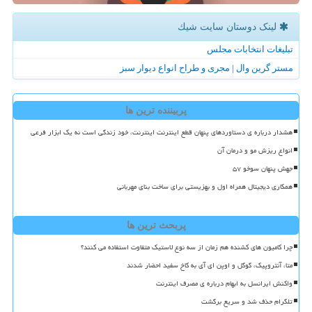
لینک دوستان سایت شیك
تبلیغات انتخابات مجلس
مستر گرین وال | مجری و طراح انواع دیوار سبز
پربیننده ترین ها
هشدار درباره ی دستاوردهای پنهان قطع اینترنت اینترنت، خود زندگی است نه یک ابزار فرعی
انواع ریزش مو و درمان آن
جهش پنهان سوخو ۵۷
همکاری دیجیتال همراه اول و بهزیستی برای ساخت بنای مهربانی
پربحث ترین ها
چرا کامیون های کشنده هم زمان از سه نوع لاستیک متفاوت استفاده می کنند؟
متا، آنتروپیک، گوگل و اوپن ای آی به کاخ سفید احضار شدند
واکنش ایرانسل به ابهام درباره ی مصرف اینترنت
تلگرام حذف شد و سریع برگشت