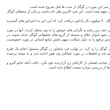
بر سر این مورد در گوگل از مدت ها قبل شروع شده است.
ی متهم شده است. این فرد کاترین هلر نام داشت و یکی از محققان گوگل
در همان ایام اندی روبین طراح اصلی سیستم عامل اندروید باوجود آنکه بارها به رفتارهای نامناسب جنسی در گوگل متهم شده بود، در زمان اخراج از گوگل ۹۰ میلیون دلار پاداش دریافت کرد که این امر به اعتراض های گسترده
ف دین رفتند و نگرانی های خویش را به وی منتقل کردند. آنها در مورد
شود بانوان خلاق و مستعد از گروه های تحقیقاتی گوگل حذف شوند. در
نس ترفیع را به دلیل شکایت مبهم بخش منابع انسانی در مورد خصوصیت
 گوگل را رد کرد. در نهایت فرد متجاوز در گوگل مسئول انجام یک طرح
در گوگل متهم شد و تحقیقات در مورد عملکرد وی هنوز ادامه دارد و به نتیجه نرسیده
حمایت قضائی از کارکنان زن آزاردیده خود نکرد. جالب آنکه خانم گبرو و
ها از بررسی دوباره مبحث اطلاع داده است.