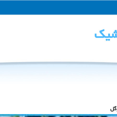
شیك
گل