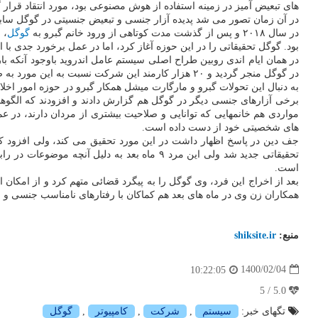
های تبعیض آمیز در زمینه استفاده از هوش مصنوعی بود، مورد انتقاد قرار گ
در آن زمان تصور می شد پدیده آزار جنسی و تبعیض جنسیتی در گوگل ساب
در سال ۲۰۱۸ و پس از گذشت مدت کوتاهی از ورود خانم گبرو به
گوگل
، 
بود. گوگل تحقیقاتی را در این حوزه آغاز کرد، اما در عمل برخورد جدی با ا
در گوگل منجر گردید و ۲۰ هزار کارمند این شرکت نسبت به این مورد به صورت علنی و با برگزاری تظاهرات اعتراض کردند.
به دنبال این تحولات گبرو و مارگارت میشل همکار گبرو در حوزه امور ا
برخی آزارهای جنسی دیگر در گوگل هم گزارش دادند و افزودند که الگو
مواردی هم خانمهایی که توانایی و صلاحیت بیشتری از مردان دارند، د
های شخصیتی خود از دست داده است.
جف دین در پاسخ اظهار داشت در این مورد تحقیق می کند، ولی افزود که
تحقیقاتی جدید شد ولی این مرد ۹ ماه بعد به 
است.
بعد از اخراج این فرد، وی گوگل را به پیگرد قضائی متهم کرد و از امکان
همکاران زن وی در ماه های بعد هم کماکان با رفتارهای نامناسب جنسی و 
منبع:
shiksite.ir
1400/02/04
10:22:05
5.0 / 5
تگهای خبر:
سیستم
,
شركت
,
كامپیوتر
,
گوگل