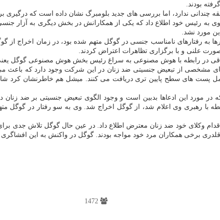
رفته بودند.
قه چندانی ندارد، اما بررسی های جدید بلومبرگ نشان داده است که درگیری 
وی به رئیس خود اطلاع داد که یکی از همکارانش در بخش دیگری به آزار جنس
ین مورد نشد.
خلاقی در رابطه با هوش مصنوعی به سراغ رئیس بخش هوش مصنوعی گوگل یعنی ج
های مشخصی از تبعیض جنسیتی ضد زنان در این شرکت وجود دارد که باعث می 
ر عمل پست های سطح پایین تری دریافت می کنند. میشل هم خاطرنشان کرد شا
 در مورد این ادعاها بدبین است و وجود الگوی تبعیض جنسیتی بر ضد زنان در
دلیل آنچه موضوعات در رابطه با رهبری وی اعلام شد، از گوگل اخراج شد. وی به سو رفتار 
 اقدام وکلای خود ضد زنان معترض اطلاع داد. در عین حال گوگل تلاش جدی برای 
قلدری برخی همکاران مرد خود مواجه بودند. گوگل در واکنش به این افشاگری 
1472