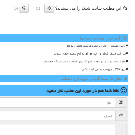
این مطلب سایت شیک را می پسندید؟
(0)
(1)
تازه ترین مطالب مرتبط
اولین تصویر از محل برخورد موشک فالکون به ماه
متا، آنتروپیک، گوگل و اوپن ای آی به کاخ سفید احضار شدند
عقب نشینی متا از دریافت اشتراک برای قابلیت جدید عینک هوشمند
پژو 207 با چهره جدید می آید، عکس
نظرات بینندگان در مورد این مطلب
لطفا شما هم
در مورد این مطلب
نظر دهید