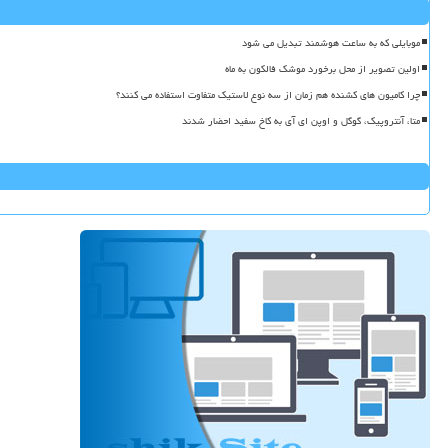
موبایلی که به ساعت هوشمند تبدیل می شود
اولین تصویر از محل برخورد موشک فالکون به ماه
چرا کامیون های کشنده هم زمان از سه نوع لاستیک متفاوت استفاده می کنند؟
متا، آنتروپیک، گوگل و اوپن ای آی به کاخ سفید احضار شدند