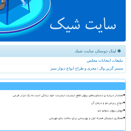
لینک دوستان سایت شیك
تبلیغات انتخابات مجلس
مستر گرین وال | مجری و طراح انواع دیوار سبز
هشدار درباره ی دستاوردهای پنهان قطع اینترنت اینترنت، خود زندگی است نه یک ابزار فرعی
انواع ریزش مو و درمان آن
جهش پنهان سوخو ۵۷
همکاری دیجیتال همراه اول و بهزیستی برای ساخت بنای مهربانی