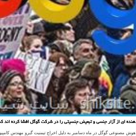
نده ای از آزار جنسی و تبعیض جنسیتی را در شرکت گوگل افشا کرده اند که
هوش مصنوعی گوگل در ماه دسامبر به دلیل اخراج تیمنیت گبرو مهندس کامپیو