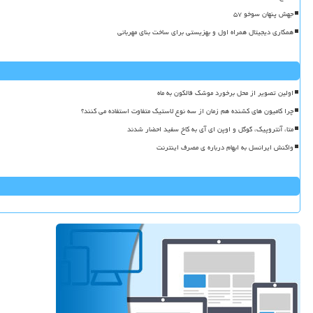
جهش پنهان سوخو ۵۷
همکاری دیجیتال همراه اول و بهزیستی برای ساخت بنای مهربانی
اولین تصویر از محل برخورد موشک فالکون به ماه
چرا کامیون های کشنده هم زمان از سه نوع لاستیک متفاوت استفاده می کنند؟
متا، آنتروپیک، گوگل و اوپن ای آی به کاخ سفید احضار شدند
واکنش ایرانسل به ابهام درباره ی مصرف اینترنت