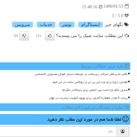
1400/01/13
15:48:16
5.0 / 5
تگهای خبر:
اینستاگرام
,
توئیتر
,
خدمات
,
سرویس
این مطلب سایت شیک را می پسندید؟
(0)
(1)
تازه ترین مطالب مرتبط
تاکید مدیرعامل شرکت زیرساخت بر توسعه دستیار هوش مصنوعی اختصاصی
قوانین اروپا برای چت جی پی تی و ربولکس سخت تر می شود
صدور حکم بازداشت بین المللی برای بنیانگذار تلگرام
پرتاب 5 هزار ماهواره آمازون برای بهبود کیفیت اینترنت در جهان
نظرات بینندگان در مورد این مطلب
لطفا شما هم
در مورد این مطلب
نظر دهید