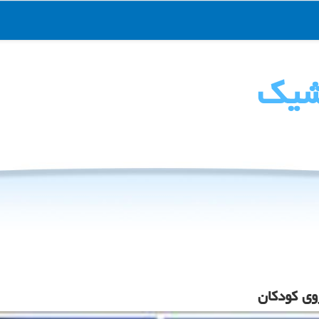
شیك
روی كودكان