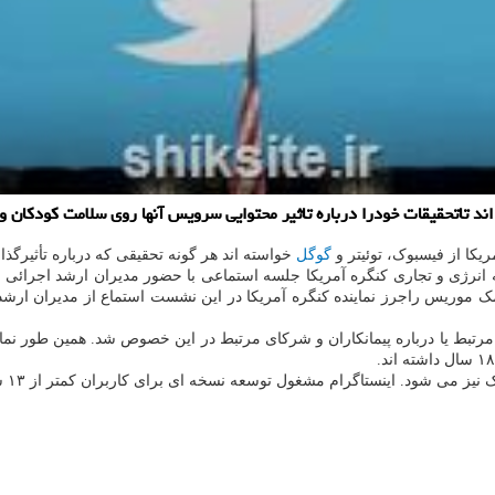
د تاتحقیقات خودرا درباره تاثیر محتوایی سرویس آنها روی سلامت کودکان وه
گوگل
خواسته اند هر گونه تحقیقی که درباره تأثیرگذ
ته انرژی و تجاری کنگره آمریکا جلسه استماعی با حضور مدیران ارشد اجرائی
ان کنگره در اوایل ژانویه ۲۰۲۱ گفتگو شد. کتی مک موریس راجرز نماینده کنگره آمریکا در این نشست 
مرتبط یا درباره پیمانکاران و شرکای مرتبط در این خصوص شد. همین طور نماین
 شود. اینستاگرام مشغول توسعه نسخه ای برای کاربران کمتر از ۱۳ سال است.