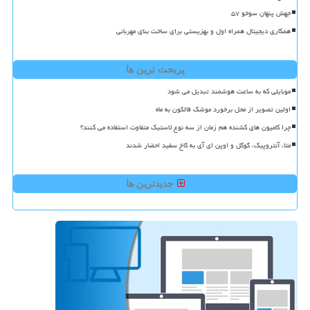
جهش پنهان سوخو ۵۷
همکاری دیجیتال همراه اول و بهزیستی برای ساخت بنای مهربانی
پربحث ترین ها
موبایلی که به ساعت هوشمند تبدیل می شود
اولین تصویر از محل برخورد موشک فالکون به ماه
چرا کامیون های کشنده هم زمان از سه نوع لاستیک متفاوت استفاده می کنند؟
متا، آنتروپیک، گوگل و اوپن ای آی به کاخ سفید احضار شدند
جدیدترین ها