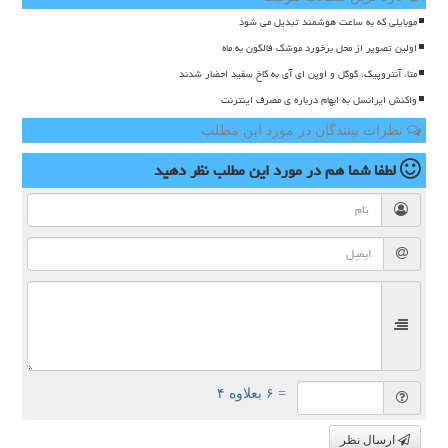
موبایلی که به ساعت هوشمند تبدیل می شود
اولین تصویر از محل برخورد موشک فالکون به ماه
متا، آنتروپیک، گوگل و اوپن ای آی به کاخ سفید احضار شدند
واکنش ایرانسل به ابهام درباره ی مصرف اینترنت
نظرات بینندگان در مورد این مطلب
لطفا شما هم
در مورد این مطلب
نظر دهید
= ۶ بعلاوه ۴
ارسال نظر