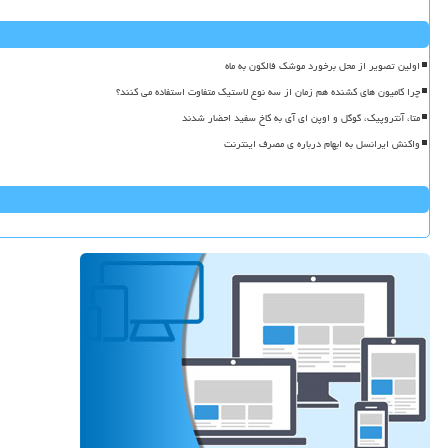
اولین تصویر از محل برخورد موشک فالکون به ماه
چرا کامیون های کشنده هم زمان از سه نوع لاستیک متفاوت استفاده می کنند؟
متا، آنتروپیک، گوگل و اوپن ای آی به کاخ سفید احضار شدند
واکنش ایرانسل به ابهام درباره ی مصرف اینترنت