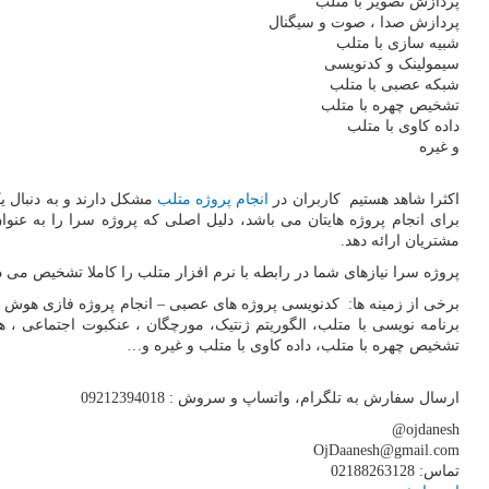
پردازش تصویر با متلب
پردازش صدا ، صوت و سیگنال
شبیه سازی با متلب
سیمولینک و کدنویسی
شبکه عصبی با متلب
تشخیص چهره با متلب
داده کاوی با متلب
و غیره
اکثرا شاهد هستیم کاربران در
انجام پروژه متلب
مشکل دارند و به دنبال ی
برای انجام پروژه هایتان می باشد، دلیل اصلی که پروژه سرا را به ع
مشتریان ارائه دهد.
پروژه سرا نیازهای شما در رابطه با نرم افزار متلب را کاملا تشخیص می 
برخی از زمینه ها: کدنویسی پروژه های عصبی – انجام پروژه فازی هوش 
برنامه نویسی با متلب، الگوریتم ژنتیک، مورچگان ، عنکبوت اجتماعی 
تشخیص چهره با متلب، داده کاوی با متلب و غیره و
…
ارسال سفارش به تلگرام، واتساپ و سروش : 09212394018
@ojdanesh
OjDaanesh@gmail.com
تماس: 02188263128