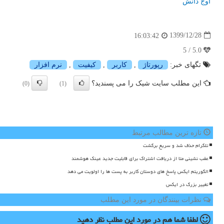
اوج دانش
1399/12/28
16:03:42
5.0 / 5
تگهای خبر:
رپورتاژ
,
كاربر
,
كیفیت
,
نرم افزار
این مطلب سایت شیک را می پسندید؟
(0)
(1)
تازه ترین مطالب مرتبط
تلگرام حذف شد و سریع برگشت
عقب نشینی متا از دریافت اشتراک برای قابلیت جدید عینک هوشمند
الگوریتم ایکس پاسخ های دوستان کاربر به پست ها را اولویت می دهد
تغییر بزرگ در ایکس
نظرات بینندگان در مورد این مطلب
لطفا شما هم
در مورد این مطلب
نظر دهید