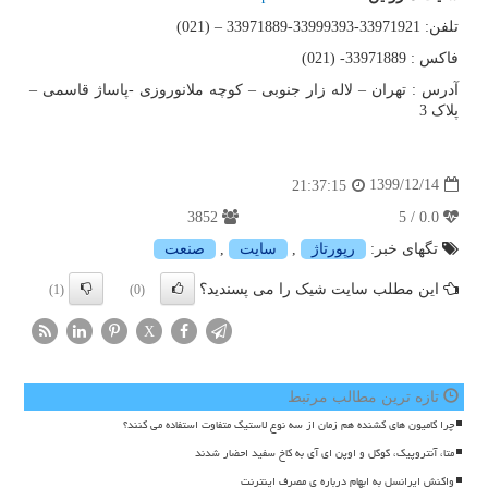
تلفن: 33971921-33999393-33971889 – (021)
فاکس : 33971889- (021)
آدرس : تهران – لاله زار جنوبی – کوچه ملانوروزی -پاساژ قاسمی –
پلاک 3
1399/12/14
21:37:15
3852
0.0 / 5
تگهای خبر:
رپورتاژ
,
سایت
,
صنعت
این مطلب سایت شیک را می پسندید؟
(1)
(0)
X
تازه ترین مطالب مرتبط
چرا کامیون های کشنده هم زمان از سه نوع لاستیک متفاوت استفاده می کنند؟
متا، آنتروپیک، گوگل و اوپن ای آی به کاخ سفید احضار شدند
واکنش ایرانسل به ابهام درباره ی مصرف اینترنت