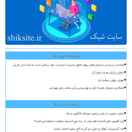
پربیننده ترین ها
هشدار درباره ی دستاوردهای پنهان قطع اینترنت اینترنت، خود زندگی است نه یک ابزار فرعی
انواع ریزش مو و درمان آن
جهش پنهان سوخو ۵۷
همکاری دیجیتال همراه اول و بهزیستی برای ساخت بنای مهربانی
پربحث ترین ها
اولین تصویر از محل برخورد موشک فالکون به ماه
چرا کامیون های کشنده هم زمان از سه نوع لاستیک متفاوت استفاده می کنند؟
متا، آنتروپیک، گوگل و اوپن ای آی به کاخ سفید احضار شدند