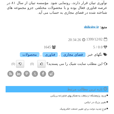
نوآوری تبیان قرار دارند، رونمایی شود. مؤسسه تبیان از سال ۸۱ در
عرصه فناوری فعال بوده و با محصولات مختلفی جزو مجموعه های
شناخته شده در فضای مجازی به حساب می آید.
منبع:
shiksite.ir
1399/12/02
20:34:26
1645
0.0 / 5
تگهای خبر:
فضای مجازی
,
فناوری
,
محصولات
این مطلب سایت شیک را می پسندید؟
(0)
(0)
X
تازه ترین مطالب مرتبط
ورود پژوهشگاه ارتباطات به همکاریهای فناورانه بریکس
تغییر بزرگ در ایکس
طرح جدید دولت برای تغییر خدمات الکترونیک