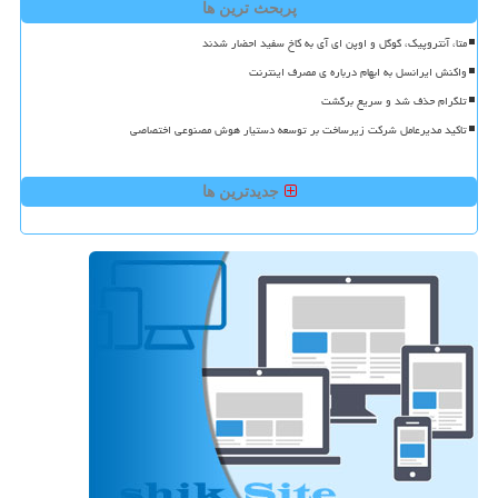
پربحث ترین ها
متا، آنتروپیک، گوگل و اوپن ای آی به کاخ سفید احضار شدند
واکنش ایرانسل به ابهام درباره ی مصرف اینترنت
تلگرام حذف شد و سریع برگشت
تاکید مدیرعامل شرکت زیرساخت بر توسعه دستیار هوش مصنوعی اختصاصی
جدیدترین ها