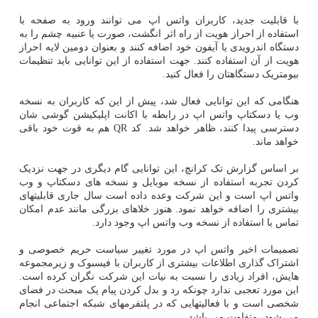
با قابلیت جدید، کاربران واتس اپ می توانند ورود به صفحه با
استفاده از احراز هویت از راه اثر انگشت، صورت یا عنبیه چشم را به
دستگاه اندرویدی یا آیفون خود اضافه کنند و بعنوان دومین لایه احراز
هویت از آن استفاده کنند. جهت استفاده از این توانایی باید تنظیمات
بیومتریک دستگاهتان را فعال کنید.
هنگامی که این توانایی فعال شد، پیش از این که کاربران به نسخه
وب یا دسکتاپ واتس اپ در رابطه با اکانت اپلیکیشن گوشی شان
دسترسی پیدا کنند، ظاهر خواهد شد. کد QR هم به قوت خود باقی
خواهد ماند.
بر اساس گزارش تک کرانچ، این توانایی گام دیگری در جهت نزدیک
کردن تجربه استفاده از نسخه موبایل و نسخه های دسکتاپ و وب
واتس اپ است و این شرکت وعده داده است سال جاری قابلیتهای
بیشتری را اضافه خواهد نمود. هنوز خلاهای بزرگی مانند عدم امکان
تماس با استفاده از نسخه وب واتس اپ وجود دارد.
تصمیمات اخیر واتس اپ در مورد تغییر سیاست حریم خصوصی و
اشتراک گذاری اطلاعات بیشتری از کاربران با فیسبوک و زیرمجموعه
هایش، افراد زیادی را نسبت به نیات این شرکت نگران کرده است.
این مورد تعجبی ندارد چونکه رد و بدل کردن پیام یک مبحث در فضای
شخصی است و با فعالیتهایی که در پلتفرمهای شبکه اجتماعی انجام
می شود، متفاوت می باشد.