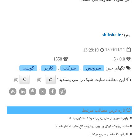
منبع:
shiksite.ir
1399/11/11
13:29:19
1558
0.0 / 5
تگهای خبر:
سرویس
,
شركت
,
كاربر
,
گوشی
این مطلب سایت شیک را می پسندید؟
(0)
(0)
X
تازه ترین مطالب مرتبط
اولین تصویر از محل برخورد موشک فالکون به ماه
متا، آنتروپیک، گوگل و اوپن ای آی به کاخ سفید احضار شدند
تلگرام حذف شد و سریع برگشت