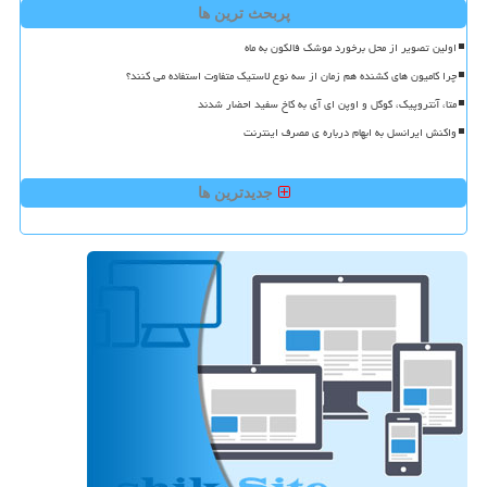
پربحث ترین ها
اولین تصویر از محل برخورد موشک فالکون به ماه
چرا کامیون های کشنده هم زمان از سه نوع لاستیک متفاوت استفاده می کنند؟
متا، آنتروپیک، گوگل و اوپن ای آی به کاخ سفید احضار شدند
واکنش ایرانسل به ابهام درباره ی مصرف اینترنت
جدیدترین ها