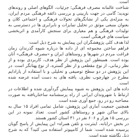
است.
شناخت عالمانه مصرف فرهنگی؛ جزئیات، الگوهای اصلی و روندهای
نوپدید؛ گامی در جهت بازبینی و بررسی ذائقه فرهنگی مردم ایران،
به منزله‌ی یکی از نشانگرهای تحولات فرهنگی و اجتماعی کلان و
بعنوان منبعی موثق در تحلیل تمایزات و نابرابری ها در دسترسی به
تولیدات فرهنگی و هم معیاری برای سنجش کارآمدی و اثربخشی
سیاست های فرهنگی است.
لذا هدف کلی پژوهشگران این پیمایش به شرح ذیل است:
فراهم ساختن مجموعه ای از داده ها درباره شیوه گذرندان زمان
فراغت مردم در شهرها و روستاهای ایران و «مصرف فرهنگی» آنان
بوده است. همینطور این پژوهش از نظر هدف، کاربردی بوده و از
نظر زمانی، از نوع مقطعی و از نظر گستره، از نوع پهنانگر است. در
این پژوهش در دو سطح توصیفی و تحلیلی و با استفاده از پارادایم
مطرح در چهارچوب نظری، یافته های به دست آمده عرضه شده
است.
داده های این پژوهش به شیوه پیمایش گردآوری شده و اطلاعات در
ارتباط با شهروندان ایرانی از راه پرسشنامه ساختاریافته به صورت
مصاحبه رو در رو، جمع آوری شده است.
همچنین جمعیت آماری این پژوهش، شامل تمامی افراد ۱۵ سال به
بالای ساکن شهر و روستاهای کشور است. تعداد نمونه در این
بررسی ۱۵ هزار و ۶۰۶ نفر در ۳۱ استان کشور هستند.
در بخش «رایانه، اینترنت و تلفن همراه» این پیمایش از پاسخ گویان
پرسیده شده است: شما از کامپیوتر استفاده می کنید؟ که به شرح
ذیل نگاشته شده است: