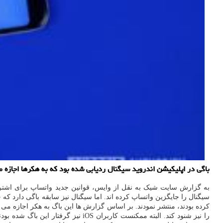
باگی در اپلیکیشن اندروید سیگنال ردیابی شده بود که به هکرها اجازه م
به گزارش سایت شیک به نقل از وایس، قوانین جدید واتساپ برای اشتر
سیگنال را جایگزین واتساپ کرده اند. اما سیگنال نیز سابقه باگی دارد 
کرده بودند، منتشر نمودند. بر اساس گزارش ها این باگ به هکر اجازه می د
را نیز شنود کند. البته ممکنست کاربران iOS نیز گرفتار این باگ شده بودند. برای این منظور هکر باید یک نسخه سفارشی از