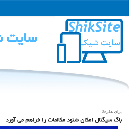
سایت 
برای هكرها؛
باگ سیگنال امكان شنود مكالمات را فراهم می آورد