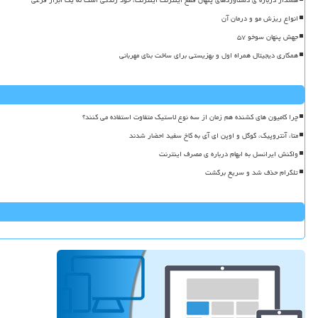
انواع ریزش مو و درمان آن
جهش پنهان سوخو ۵۷
همکاری دیجیتال همراه اول و بهزیستی برای ساخت بنای مهربانی
چرا کامیون های کشنده هم زمان از سه نوع لاستیک متفاوت استفاده می کنند؟
متا، آنتروپیک، گوگل و اوپن ای آی به کاخ سفید احضار شدند
واکنش ایرانسل به ابهام درباره ی مصرف اینترنت
تلگرام حذف شد و سریع برگشت