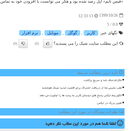
«فیس تایم» اپل رصد شده بود و هکر می توانست با افزودن خود به تماس
1399/10/26
12:33:13
0.0 / 5
تگهای خبر:
كاربر
,
گوگل
,
موبایل
,
نرم افزار
این مطلب سایت شیک را می پسندید؟
(0)
(0)
تازه ترین مطالب مرتبط
تلگرام حذف شد و سریع برگشت
عقب نشینی متا از دریافت اشتراک برای قابلیت جدید عینک هوشمند
الگوریتم ایکس پاسخ های دوستان کاربر به پست ها را اولویت می دهد
تغییر بزرگ در ایکس
نظرات بینندگان در مورد این مطلب
لطفا شما هم
در مورد این مطلب
نظر دهید