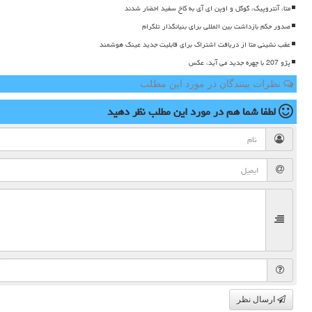
متا، آنتروپیک، گوگل و اوپن ای آی به کاخ سفید احضار شدند
صدور حکم بازداشت بین المللی برای بنیانگذار تلگرام
عقب نشینی متا از دریافت اشتراک برای قابلیت جدید عینک هوشمند
پژو 207 با چهره جدید می آید، عکس
نظرات بینندگان در مورد این مطلب
لطفا شما هم
در مورد این مطلب
نظر دهید
ارسال نظر