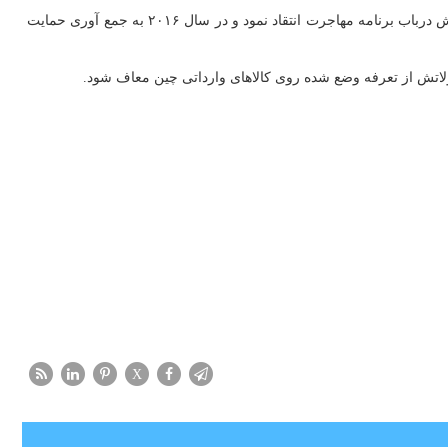
مدیرعامل اپل رابطه نسبتا نزدیک اما متعادلی با ترامپ در دوران ریاست جمهوری وی داشت. بااینکه کوک از تعدادی از سیاستهای ترامپ مانند تصمیماتش درباب برنامه مهاجرت انتقاد نمود و در سال ۲۰۱۶ به جمع آوری حمایت
لاتش از تعرفه وضع شده روی کالاهای وارداتی چین معاف شود.
X