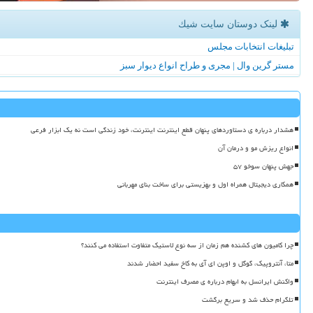
لینک دوستان سایت شیك
تبلیغات انتخابات مجلس
مستر گرین وال | مجری و طراح انواع دیوار سبز
هشدار درباره ی دستاوردهای پنهان قطع اینترنت اینترنت، خود زندگی است نه یک ابزار فرعی
انواع ریزش مو و درمان آن
جهش پنهان سوخو ۵۷
همکاری دیجیتال همراه اول و بهزیستی برای ساخت بنای مهربانی
چرا کامیون های کشنده هم زمان از سه نوع لاستیک متفاوت استفاده می کنند؟
متا، آنتروپیک، گوگل و اوپن ای آی به کاخ سفید احضار شدند
واکنش ایرانسل به ابهام درباره ی مصرف اینترنت
تلگرام حذف شد و سریع برگشت