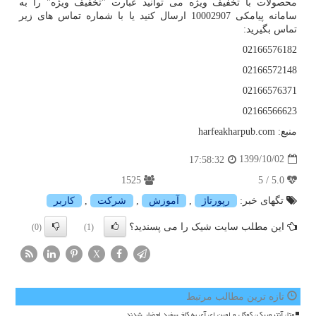
محصولات با تخفیف ویژه می توانید عبارت "تخفیف ویژه" را به
سامانه پیامکی 10002907 ارسال کنید یا با شماره تماس های زیر
تماس بگیرید:
02166576182
02166572148
02166576371
02166566623
منبع:
harfeakharpub.com
1399/10/02
17:58:32
1525
5.0 / 5
تگهای خبر:
رپورتاژ
,
آموزش
,
شركت
,
كاربر
این مطلب سایت شیک را می پسندید؟
(0)
(1)
X
تازه ترین مطالب مرتبط
متا، آنتروپیک، گوگل و اوپن ای آی به کاخ سفید احضار شدند