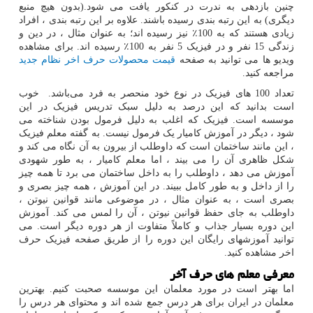
چنین بازدهی به ندرت در کنکور یافت می شود.(بدون هیچ منبع
دیگری) به این رتبه بندی رسیده باشند. علاوه بر این رتبه بندی ، افراد
زیادی هستند که به 100٪ نیز رسیده اند؛ به عنوان مثال ، در دین و
زندگی 15 نفر و در فیزیک 5 نفر به 100٪ رسیده اند. برای مشاهده
ویدیو ها می توانید به صفحه
قیمت محصولات حرف اخر نظام جدید
مراجعه کنید.
تعداد 100 های فیزیک در نوع خود منحصر به فرد می‌باشد. خوب
است بدانید که این درصد به دلیل سبک تدریس فیزیک در این
موسسه است. فیزیک که اغلب به دلیل فرمول بودن شناخته می
شود ، دیگر در آموزش کامیار یک فرمول نیست. به گفته معلم فیزیک
، این مانند ساختمان است که داوطلب از بیرون به آن نگاه می کند و
شکل ظاهری آن را می بیند ، اما معلم کامیار ، به طور شهودی
آموزش می دهد ، داوطلب را به داخل ساختمان می برد تا همه چیز
را از داخل و به طور کامل ببیند. در این آموزش ، همه چیز بصری و
بصری است ، به عنوان مثال ، در موضوعی مانند قوانین نیوتن ،
داوطلب به جای حفظ قوانین نیوتن ، آن را لمس می کند. آموزش
این دوره بسیار جذاب و کاملاً متفاوت از هر دوره دیگر است. می
توانید آموزشهای رایگان این دوره را از طریق صفحه فیزیک حرف
اخر مشاهده کنید.
معرفی معلم های حرف آخر
اما بهتر است در مورد معلمان این موسسه صحبت کنیم. بهترین
معلمان در ایران برای هر درس جمع شده اند و محتوای هر درس را