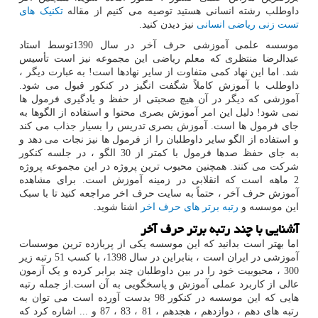
داوطلب رشته انسانی هستید توصیه می کنیم از مقاله
تکنیک های
تست زنی ریاضی انسانی
نیز دیدن کنید.
موسسه علمی آموزشی حرف آخر در سال 1390توسط استاد
عبدالرضا منتظری که معلم ریاضی این مجموعه نیز است تأسیس
شد. اما این نهاد کمی متفاوت از سایر نهادها است! به عبارت دیگر ،
داوطلب با آموزش کاملاً شگفت انگیز در کنکور قبول می شود.
آموزشی که دیگر در آن هیچ صحبتی از حفظ و یادگیری فرمول ها
نمی شود! دلیل این امر آموزش بصری محتوا و استفاده از الگوها به
جای فرمول ها است. آموزش بصری تدریس را بسیار جذاب می کند
و استفاده از الگو سایر داوطلبان را از فرمول ها نیز نجات می دهد و
به جای حفظ صدها فرمول با کمتر از 30 الگو ، در جلسه کنکور
شرکت می کنند. همچنین محبوب ترین پروژه در این مجموعه پروژه
2 ماهه است که انقلابی در زمینه آموزش است. برای مشاهده
آموزش حرف آخر ، حتماً به سایت حرف اخر مراجعه کنید تا با سبک
این موسسه و
رتبه برتر های حرف اخر
اشنا شوید.
آشنایی با چند رتبه برتر حرف آخر
اما بهتر است بدانید که این موسسه یکی از پربازده ترین موسسات
آموزشی در ایران است ، بنابراین در سال 1398، با کسب 51 رتبه زیر
300 ، محبوبیت خود را در بین داوطلبان چند برابر کرده و یک آزمون
عالی از کاربرد عملی آموزش و پاسخگویی به آن است.از جمله رتبه
هایی که این موسسه در کنکور 98 بدست آورده است می توان به
رتبه های دهم ، دوازدهم ، هجدهم ، 81 ، 83 ، 87 و ... اشاره کرد که