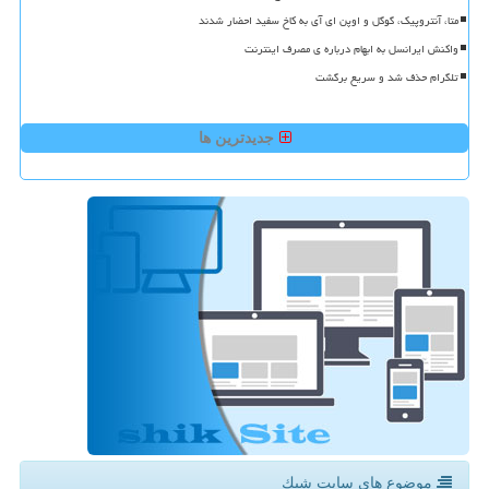
متا، آنتروپیک، گوگل و اوپن ای آی به کاخ سفید احضار شدند
واکنش ایرانسل به ابهام درباره ی مصرف اینترنت
تلگرام حذف شد و سریع برگشت
جدیدترین ها
موضوع های سایت شیك