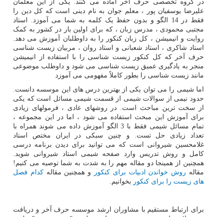
در گروه تخصصی حرف آخر آماده می کنند. یکی از این معلمان
علیرضا یوسفیان پور ، معلم جوان به نام دینی است که کل دین را
فقط در 14 الگو و بدون حفظ یک کلمه به شما می آموزد. استاد
مجتبی محمودی ، مدرس زبان ، که برای اولین بار در کشور به کمک
روایت و انیمیشن ، کل زبان کنکور را به داوطلبان آموزش می دهد.
استاد شاکری ، استاد شعبانی و استاد روان ، مربیان زیست شناسی
حرف آخر که کل کنکور زیست شناسی را با استفاده از انیمیشن
منجر به یادگیری عمیق زیست شناسی می شود و داوطلب موضوعی
مانند زیست شناسی را بطور کاملاً مفهومی می آموزد
اما شیمی را می توان یکی از بهترین درس های این موسسه دانست.
حدود نیمی از سوالات شیمی از قسمت شیمی مسائل است که یکی
از سخت ترین مباحث است. در روشهای عادی ، فرمولهای زیادی
برای آموزش این مبحث استفاده می شود ، اما در این مجموعه ،
تمام مسائل شیمی فقط با 3 الگو آموزش داده می شوند همراه با
تعداد زیادی حل تست. و چنین سبکی در ایران مختص استاد
غلامحسین شیروانی است که می توانید برای دیدن برنامه درسی
کامل و روش تدریس وارد صفحه شیمی استاد شیروانی شوید.
همچنین از همینجا دو مقاله مهم را به شدت به شما توصیه می کنیم!
مقاله
روش خواندن ادبیات برای کنکور
و همچنین مقاله
کدام فصل
های زیست را برای کنکور
بخوانیم.
برای ارتباط مستقیم با مشاوران ارشد موسسه حرف آخر و دریافت