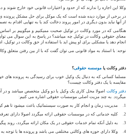
وکلا این اجازه را ندارند که از حدود و اختیارات قانونی خود خارج شوند 
در برخی از موارد دیده شده است که یک موکل برای حل مشکل پرونده ی خود
از آنها نباید بدون دیگری در امور پروند دخالت کند یا به تنهایی اقدام به تصم
هنگامی که در مورد وکالت در توکیل صحبت ممیکنیم و میگوییم بر اساس ق
معنای حقوقی وکالت در توکیل چه میباشد؟ در پاسخ به این سوال می توان 
انجام دهد یا مشکلی برای او پیش اید با استفاده از حق وکالت در توکیل، ا
نوحه: با استناد به مواد قانونی می توان گفت که با از بین رفتن متعلق و
دفتر وکالت یا
موسسه حقوقی
؟
مسلما کسانی که به دنبال یک وکیل خوب برای رسیدگی به پرونده های خ
مقایسه با یک دفتر وکالت چیست؟
دفتر وکالت
اصولا محل کاری یک وکیل یا دو وکیل متخصص میباشد و در آ
میگردد. به چند مزیت اصلی موسسات حقوقی اشاره می کنیم:
1. مدیریت زمان و انجام کار به صورت سیستماتیک باعث میشود تا هم کیفیت ارائه خدمات بالا برود و هم هزینه و زمان افراد از دست نرود.
2. کلیه خدماتی که در موسسات حقوقی ارائه میگردد اصولا دارای تعرفه ی خاصی می باشد.
3. به دلیل آنکه تمام خدمات حقوقی در یک مکان ارائه میگردد، روند پیگیری و رسیدگی به پرونده با سرعت بیشتری انجام میشود.
4. وکلا دارای حوزه های وکالتی مختلفی می باشد و پرونده ها با توجه به دسته بندی حوزه ی مربوط به وکیلی متخصص و با تجربه در ان زمینه ارجاع داده می شود.