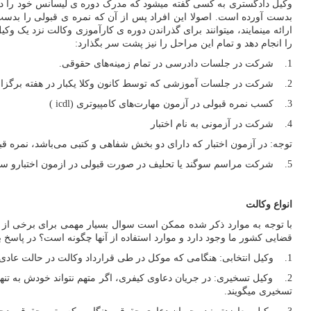
وکیل دادگستری به کسی گفته میشود که مدرک دوره ی لیسانس خود را در 
بدست آورده است. اصولا این افراد پس از آن که نمره ی قبولی را بدست می
ارائه مینمایند، میتوانند برای گذراندن دوره ی کارآموزی وکالت نزد یک و
را انجام دهد و تمام این مراحل را نیز پشت سر بگذارد:
1. شرکت در جلسات دادرسی در تمام زمینه‌های حقوقی.
2. شرکت در جلسات آموزشی که توسط کانون وکلا یکبار در هفته برگزار می‌شوند.
3. کسب نمره قبولی در آزمون مهارت‌های کامپیوتری (
icdl
)
4. شرکت در آزمونی به نام اختبار
توجه: در آزمون اختبار که دارای دو بخش شفاهی و کتبی می‌باشد، نمره قب
5. شرکت مراسم سوگند یا تحلیف در صورت قبولی در ازمون اختبارو سوگند یاد کردن به صورت رسمی به عنوان وکیل پایه یک دادگستری.
انواع وکالت
با توجه به موارد ذکر شده ممکن است سوال بسیار مهمی برای برخی از اف
قضایی کشور ما وجود دارد و موارد استفاده از آنها چگونه است؟ در پاسخ به
1. وکیل انتخابی: هنگامی که موکل در طی قرارداد وکالت در حالت عادی، وکیلی را برای جلوگیری از تضییع حقوق خود در محاکم قانونی انتخاب میکند.
2. وکیل تسخیری: در جریان دعاوی کیفری، اگر متهم نتواند خودش به تنهای
تسخیری میگویند.