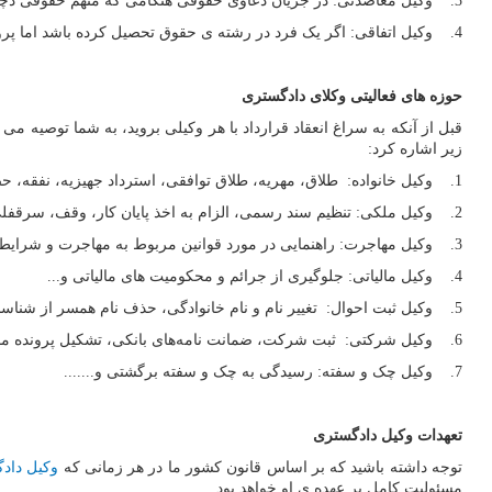
3. وکیل معاضدتی: در جریان دعاوی حقوقی هنگامی که متهم حقوقی دچار عسروحرج باشد و نتواند وکیل انتخاب کند، دادگاه برای وکیلی را انتخاب یکند.
4. وکیل اتفاقی: اگر یک فرد در رشته ی حقوق تحصیل کرده باشد اما پروانه ی وکالت نداشته باشد میتواند پرونده ی حقوقی بستگان درجه یکش را با کسب اجازه از کانون وکلای مرکز در یک مورد پرونده خاص بر عهده گیرد.
حوزه های فعالیتی وکلای دادگستری
قبل از آنکه به سراغ انعقاد قرارداد با هر وکیلی بروید، به شما توصیه 
زیر اشاره کرد:
1. وکیل خانواده: طلاق، مهریه، طلاق توافقی، استرداد جهیزیه، نفقه، حضانت کودکان، انحصار وراثت و ...
2. وکیل ملکی: تنظیم سند رسمی، الزام به اخذ پایان کار، وقف، سرقفلی، قرارداد اجاره و ...
3. وکیل مهاجرت: راهنمایی در مورد قوانین مربوط به مهاجرت و شرایط آن
4. وکیل مالیاتی: جلوگیری از جرائم و محکومیت های مالیاتی و...
5. وکیل ثبت احوال: تغییر نام و نام خانوادگی، حذف نام همسر از شناسنامه پس از طلاق، اخذ گواهی فوت و ...
6. وکیل شرکتی: ثبت شرکت، ضمانت نامه‌های بانکی، تشکیل پرونده مالیاتی و ...
7. وکیل چک و سفته: رسیدگی به چک و سفته برگشتی و.......
تعهدات وکیل دادگستری
توجه داشته باشید که بر اساس قانون کشور ما در هر زمانی که
وکیل داد
مسئولیت کامل بر عهده ی او خواهد بود.