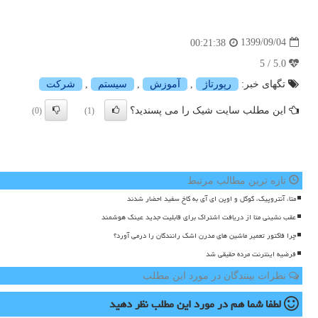
1399/09/04
00:21:38
5.0 / 5
تگهای خبر:
رپورتاژ
,
آموزش
,
سیستم
,
شركت
این مطلب سایت شیک را می پسندید؟
(0)
(1)
تازه ترین مطالب مرتبط
متا، آنتروپیک، گوگل و اوپن ای آی به کاخ سفید احضار شدند
عقب نشینی متا از دریافت اشتراک برای قابلیت جدید عینک هوشمند
چرا فاکتور تعمیر ماشین های مدرن اشک رانندگان را درمی آورد؟
فرضیه اینترنت مرده حقیقی شد
نظرات بینندگان در مورد این مطلب
لطفا شما هم
در مورد این مطلب
نظر دهید