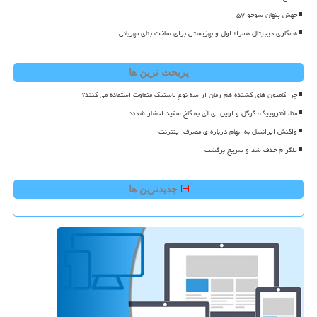
جهش پنهان سوخو ۵۷
همکاری دیجیتال همراه اول و بهزیستی برای ساخت بنای مهربانی
پربحث ترین ها
چرا کامیون های کشنده هم زمان از سه نوع لاستیک متفاوت استفاده می کنند؟
متا، آنتروپیک، گوگل و اوپن ای آی به کاخ سفید احضار شدند
واکنش ایرانسل به ابهام درباره ی مصرف اینترنت
تلگرام حذف شد و سریع برگشت
جدیدترین ها