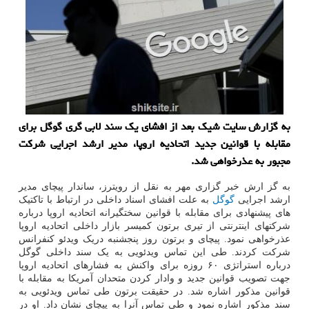
به گزارش سایت شیك بعد از افشای یك سند لابی گری گوگل برای
مقابله با قوانین جدید اتحادیه اروپا، مدیر ارشد اجرایی شركت
مجبور به عذرخواهی شد.
به گز ارش خبر گزاری مهر به نقل از رویترز، ساندار پیچای مدیر
ارشد اجرایی
گوگل
به علت افشای اسناد داخلی در ارتباط با تاکتیک
های پیشنهادی برای مقابله با قوانین سختگیرانه اتحادیه اروپا درباره
شرکتهای اینترنتی از تیری برتون کمیسر بازار داخلی اتحادیه اروپا
عذرخواهی نمود. پیچای و برتون روز پنجشنبه دریک ویدئو کنفرانس
شرکت کردند. طی این تماس ویدئویی به یک سند داخلی گوگل
درباره استراتژی ۶۰ روزه برای واکنش به فشارهای اتحادیه اروپا
جهت تصویب قوانین جدید و وادار کردن متحدان آمریکا به مقابله با
قوانین مذکور اشاره شد. در حقیقت برتون طی تماس ویدئویی به
سند مذکور اشاره نمود و طی تماس آنرا به پیچای نشان داد. او در