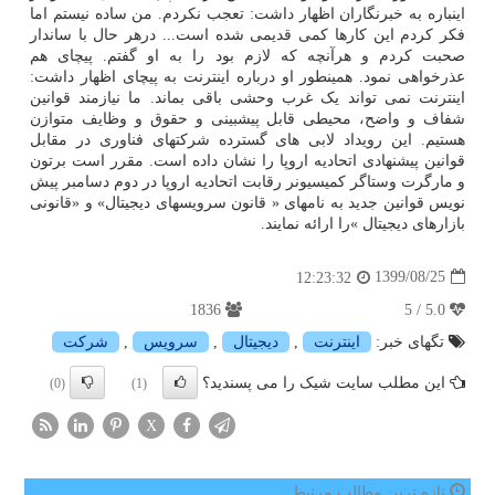
اینباره به خبرنگاران اظهار داشت: تعجب نکردم. من ساده نیستم اما
فکر کردم این کارها کمی قدیمی شده است... درهر حال با ساندار
صحبت کردم و هرآنچه که لازم بود را به او گفتم. پیچای هم
عذرخواهی نمود. همینطور او درباره اینترنت به پیچای اظهار داشت:
اینترنت نمی تواند یک غرب وحشی باقی بماند. ما نیازمند قوانین
شفاف و واضح، محیطی قابل پیشبینی و حقوق و وظایف متوازن
هستیم. این رویداد لابی های گسترده شرکتهای فناوری در مقابل
قوانین پیشنهادی اتحادیه اروپا را نشان داده است. مقرر است برتون
و مارگرت وستاگر کمیسیونر رقابت اتحادیه اروپا در دوم دسامبر پیش
نویس قوانین جدید به نامهای « قانون سرویسهای دیجیتال» و «قانونی
بازارهای دیجیتال »را ارائه نمایند.
1399/08/25
12:23:32
1836
5.0 / 5
تگهای خبر:
اینترنت
,
دیجیتال
,
سرویس
,
شركت
این مطلب سایت شیک را می پسندید؟
(0)
(1)
X
تازه ترین مطالب مرتبط