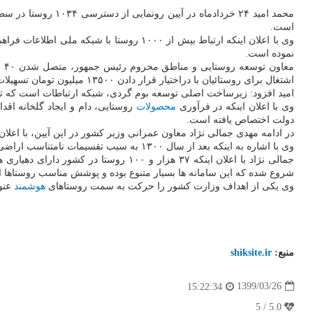
است.
نموده است.
اشتغال برای روستائیان با دراختیار قرار دادن ۱۳۵۰۰ میلیون تومان تسهیلات ۴ و ۶ درصد و توسعه
امید افزود: زیرساخت اصلی توسعه بوم گردی، شبکه ارتباطات است که تعداد خانه های بوم گردی از ۲۰۰ روستا 
وی با اعلان اینکه در فرآوری
محصولات
دولت اختصاص یافته است.
در ادامه مهدی جمالی نژاد معاون عمرانی وزیر کشور در این آیین، با اعلان 
وی با اشاره به اینکه بعد از سال ۱۳۰۰ به سبب تقسیمات نامتناسب اراضی، شاهد توزیع نامتعادل توسعه در نقاط مختلف کشور بودیم، افزود: حدود ۲۰ میلیون از جمعیت روستایی کشور در نقاط کم تراکم ساکن شده اند.
جمالی نژاد با اعلان اینکه ۳۷ هزار و
شروع شده که این سامانه ها بسیار متنوع بوده و پوشش مناسب روستاها ای
وی یکی از اهداف وزارت کشور را حرکت به سمت روستاهای
هوشمند
عنوان و اشاره 
منبع:
shiksite.ir
1399/03/26
15:22:34
5.0 / 5