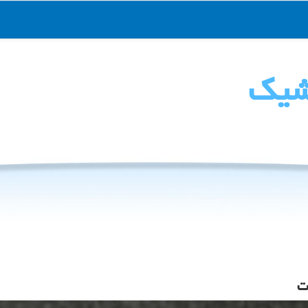
شیك
ت