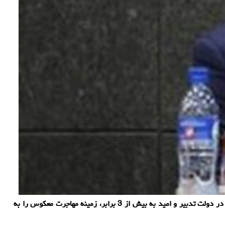
به گزارش سایت شیك چهارمحال و بختیاری معاون توسعه روستایی و مناطق محروم رئیس جمهور اظهار داشت: توسعه شبكه ملی اطلاعات در روستاها در دولت تدبیر و امید به بیش از 3 برابر، زمینه مهاجرت معكوس را به