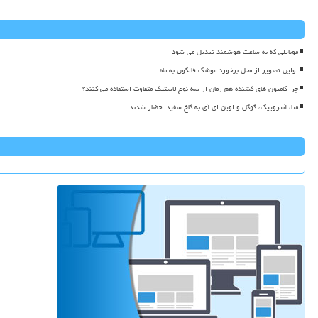
موبایلی که به ساعت هوشمند تبدیل می شود
اولین تصویر از محل برخورد موشک فالکون به ماه
چرا کامیون های کشنده هم زمان از سه نوع لاستیک متفاوت استفاده می کنند؟
متا، آنتروپیک، گوگل و اوپن ای آی به کاخ سفید احضار شدند