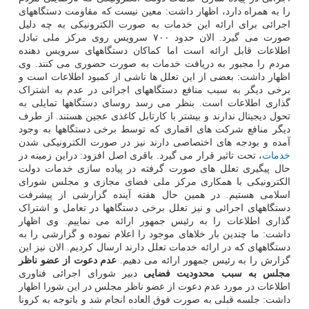
را به همراه دارد، اظهار داشت: معین نیست که مقاومت دستگاههای
اجرائی برای ارائه این خدمات به صورت الکترونیکی به چه دلیل
صورت می گیرد. الان حدود ۷۰۰ سرویس روی مرکز ملی تبادل
اطلاعات قابل ارائه است اما کماکان دستگاههای سرویس دهنده
مردم را مجبور به دریافت خدمات به صورت حضوری می کنند. وی
اظهار داشت: بعضی از این تعلل ها ناشی از کمبود اطلاعات است و
برخی دیگر به سبب منافع دستگاههای اجرائی در عدم به اشتراک
گذاری اطلاعات است. بنظر می رسد روسای دستگاهها تمایلی به
تحول دیجیتال ندارند و بیشتر با کارتابل کاغذی عجین هستند. از طرف
دیگر منافع شرکت های اقماری که توسط برخی دستگاهها به وجود
آمده و بودجه های اختصاصی دارند نیز در صورت الکترونیکی شدن
خدمات
، تحت تاثیر قرار می گیرد. باقری اصل افزود: دراین زمینه در
حال پیگیری تعلل های صورت گرفته در پیاده سازی خدمات دولت
الکترونیکی با همکاری مرکز ملی فضای مجازی و مجلس شورای
اسلامی هستیم. در همین حال هفته آینده گزارشی از پیشرفت
دستگاههای اجرائی و نیز تعلل برخی دستگاهها در تعامل و اشتراک
گذاری اطلاعات را به رئیس جمهور ارائه می نماییم. وی اظهار
داشت: ما چندین بار خلاهای موجود را اعلام نموده و گزارشی را به
دستگاههای که در ارائه خدمات تعلل دارند ارسال کردیم. الان نیز این
گزارش را به رئیس جمهور ارائه می دهیم.
عدم دعوت از عضو ناظر
مجلس به سبب محدودیت فضایی
دبیر شورای اجرائی فناوری
اطلاعات در مورد عدم دعوت از عضو ناظر مجلس در این شورا اظهار
داشت: جلسه قبلی به صورت فوق العاده انجام شد و باتوجه به کرونا