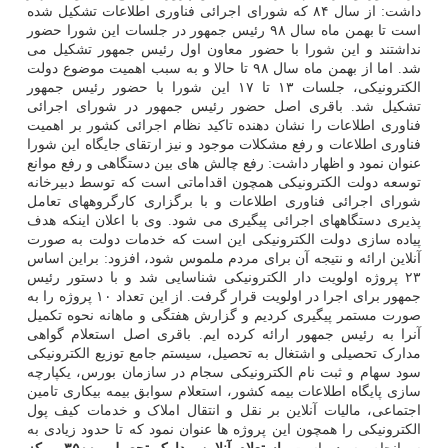
داشت: از سال ۸۴ که شورای اجرائی فناوری اطلاعات تشکیل شده
است تا بهمن ماه سال ۹۸ رئیس جمهور در جلسات این شورا حضور
نداشتند و این شورا با حضور معاون اول رئیس جمهور تشکیل می
شد. اما از بهمن ماه سال ۹۸ تا حالا و به سبب اهمیت موضوع دولت
الکترونیکی، جلسات ۱۳ تا ۱۷ این شورا با حضور رئیس جمهور
تشکیل شد. باقری اصل حضور رئیس جمهور در شورای اجرائی
فناوری اطلاعات را نشان دهنده تاکید نظام اجرائی کشور بر اهمیت
فناوری اطلاعات و رفع مشکلات موجود و نیز ارتقای جایگاه این شورا
عنوان نمود و اظهار داشت: رفع چالش های بین دستگاهی و رفع موانع
توسعه دولت الکترونیکی همچون اقداماتی است که توسط دبیرخانه
شورای اجرائی فناوری اطلاعات و با برگزاری کارگروههای تعامل
پذیری دستگاههای اجرائی پیگیری می شود. وی با اعلان اینکه هدف
پیاده سازی دولت الکترونیکی این است که خدمات دولت به صورت
آنلاین ارائه و نتیجه آن برای مردم ملموس شود، افزود: براین اساس
۲۳ پروژه اولویت دار الکترونیکی شناسایی شد و با دستور رئیس
جمهور برای اجرا در اولویت قرار گرفت. از این تعداد ۱۰ پروژه را به
صورت مستمر پیگیری کردیم و گزارش هفتگی و ماهانه نحوه تکمیل
آنرا به رئیس جمهور ارائه کرده ایم. باقری اصل استعلام گواهی
مدارک تحصیلی و اشتغال به تحصیل، سیستم جامع توزیع الکترونیکی
سود سهام و ثبت نام الکترونیکی سجام در سازمان بورس، یکپارچه
سازی پایگاه اطلاعات بیمه کشور، استعلام سوابق بیمه بیکاری تامین
اجتماعی، مالیات آنلاین بر نقل و انتقال املاک و خدمات کیف پول
الکترونیکی را همچون این پروژه ها عنوان نمود که تا حدود زیادی به