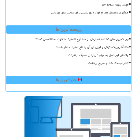
جهش پنهان سوخو ۵۷
همکاری دیجیتال همراه اول و بهزیستی برای ساخت بنای مهربانی
پربحث ترین ها
چرا کامیون های کشنده هم زمان از سه نوع لاستیک متفاوت استفاده می کنند؟
متا، آنتروپیک، گوگل و اوپن ای آی به کاخ سفید احضار شدند
واکنش ایرانسل به ابهام درباره ی مصرف اینترنت
تلگرام حذف شد و سریع برگشت
جدیدترین ها