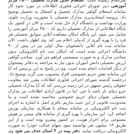
سرانجام رسیده است.
استعلام آنلاین مدارک تحصیلی ۳۵۰۰ مرکز
آموزشی
دبیر شورای اجرائی فناوری اطلاعات در مورد نحوه کار
سامانه استعلام گواهی مدارک تحصیل و اشتغال به تحصیل توضیح
داد: پروسه استنادپذیری مدارک تحصیلی با محوریت وزارت علوم،
وزارت بهداشت و دانشگاه آزاد حل شده است و الان در کشور یک
پایگاه اطلاعاتی از مدارک تحصیلی داریم که ۳۵۰۰ مرکز آموزشی را
شامل می شود. این پایگاه امکان مشاهده آنلاین سوابق تحصیلی هر
فرد را با بهره گیری از کدملی اعلام می کند. وی اظهار داشت: الان
سامانه ثبت نام آنلاین دانشجویان سال اولی نیز در بیش از ۹۰
دانشگاه اجرائی شده است که امکان ثبت نام الکترونیکی بدون
ستاندن مدارک و به صورت سیستمی فراهم می آورد. ستاندن گواهی
ارزش تحصیلی دانش آموزان بدون نیاز به مراجعه به دفاتر پیشخوان
از دیگر اقدامات انجام شده است. وی در پاسخ به این پرسش که آیا
این سامانه نقض حریم خصوصی افراد محسوب نمی گردد توضیح داد:
درجلسه گذشته شورای اجرائی فناوری اطلاعات مقرر شد معاونت
حقوقی رئیس جمهور در این زمینه بررسی کند که آیا مدارک تحصیلی
جزو دیتای باز باشد یا خیر. اما در قانون آزادی اطلاعات نیز مدارک
تحصیلی بعنوان دیتای حریم خصوصی محاسبه نشده است و ما
محدودیت قانونی از این حیث نداریم. باقری اصل با اشاره به اجرای
ثبت نام الکترونیکی در سامانه سجام با همکاری سازمان بورس
اضافه کرد: این سازمان با بهره گیری از سامانه های مبتنی بر هوش
مصنوعی برای احراز هویت، در کشور پیشرو بوده است و از این
طریق ۱۳ میلیون نفر توانستند سود سهام عدالت خودرا به صورت
الکترونیکی دریافت نمایند.
دفتر بیمه در ۴ استان حذف می شود
وی