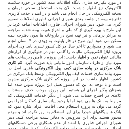
در مورد یکپارچه سازی پایگاه اطلاعات بیمه کشور در حوزه سلامت
الکترونیک نیز اظهار داشت: الان بحث استحقاق سنجی درمان و
نسخه الکترونیکی در حال انجام می باشد و در امتداد حذف کاربری
دفترچه بیمه در جلسه بعدی شورای اجرائی فناوری اطلاعات تصمیم
گیری می شود. دبیر شورای اجرائی فناوری اطلاعات اضافه کرد: در
این طرح با بهره گیری از کد ملی و احراز هویت بیمه شده، مراجعه
به مراکز درمانی و نیز تهیه نسخ در داروخانه ها بدون دفترچه بیمه
ممکن می شود. این طرح در فاز پایلوت به زودی در ۴ استان انجام
می شود و امیدواریم تا آخر سال در کل کشور تسری یابد. وی اجرای
پروژه ابلاغ الکترونیکی مالیات را گامی مهم در جلوگیری از فرارهای
مالیاتی عنوان نمود و اظهار داشت: این پروژه با تامین زیرساخت های
مورد نیاز از طرف سازمان امور مالیاتی باید صورت گیرد.
کم کاری
بانک مرکزی در پیاده سازی کیف پول الکترونیکی
باقری اصل در
مورد پیاده سازی خدمات کیف پول الکترونیکی توسط بانک مرکزی در
کشور، اظهار داشت: در این پروژه کم کاری بانک مرکزی مشهود
است و با توجه به این که دستورالعمل این پروژه تدوین شده اما
همچنان پیگیر اجرای آن هستیم. این پروژه موجب حذف مستندات
کاغذی در افتتاح حساب می شود. از دیگر خدمات الکترونیکی که
مربوط به بانک ها می شود اما با وجود پیاده سازی کماکان اجرا نمی
گردد می توان به پروژه استعلام محل اقامت افراد اشاره نمود که
بانک ها پایگاههای خودرا برای این استعلام به روز نکرده اند و مردم
مجبور هستند برای این سرویس به دفاتر پست مراجعه کنند. دبیر
شورای اجرائی فناوری با انتقاد از عدم همکاری برخی دستگاههای
اجرائی در پیاده سازی خدمات دولت الکترونیکی که نارضایتی مردم