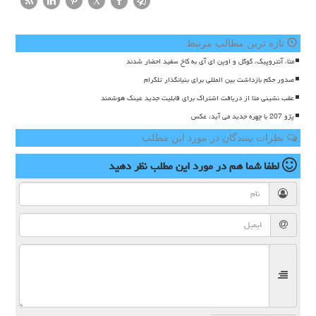
X
تازه ترین مطالب مرتبط
متا، آنتروپیک، گوگل و اوپن ای آی به کاخ سفید احضار شدند
صدور حکم بازداشت بین المللی برای بنیانگذار تلگرام
عقب نشینی متا از دریافت اشتراک برای قابلیت جدید عینک هوشمند
پژو 207 با چهره جدید می آید، عکس
نظرات بینندگان در مورد این مطلب
لطفا شما هم
در مورد این مطلب
نظر دهید