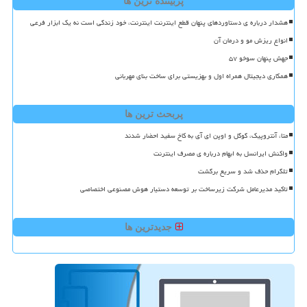
پربیننده ترین ها
هشدار درباره ی دستاوردهای پنهان قطع اینترنت اینترنت، خود زندگی است نه یک ابزار فرعی
انواع ریزش مو و درمان آن
جهش پنهان سوخو ۵۷
همکاری دیجیتال همراه اول و بهزیستی برای ساخت بنای مهربانی
پربحث ترین ها
متا، آنتروپیک، گوگل و اوپن ای آی به کاخ سفید احضار شدند
واکنش ایرانسل به ابهام درباره ی مصرف اینترنت
تلگرام حذف شد و سریع برگشت
تاکید مدیرعامل شرکت زیرساخت بر توسعه دستیار هوش مصنوعی اختصاصی
جدیدترین ها