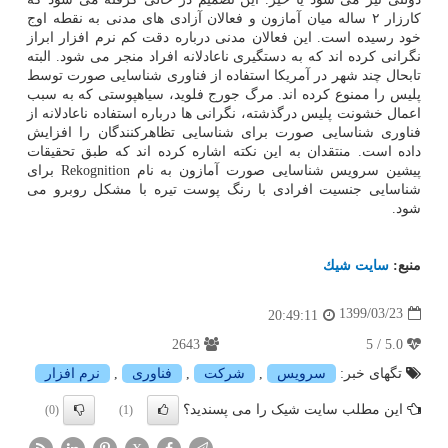
کارزار ۲ ساله میان آمازون و فعالان آزادی های مدنی به نقطه اوج
خود رسیده است. این فعالان مدنی درباره دقت کم نرم افزار ابراز
نگرانی کرده اند که به دستگیری ناعادلانه افراد منجر می شود. البته
تابحال چند شهر در آمریکا استفاده از فناوری شناسایی صورت توسط
پلیس را ممنوع کرده اند. مرگ جورج فلوید، سیاهپوستی که به سبب
اعمال خشونت پلیس درگذشته، نگرانی ها درباره استفاده ناعادلانه از
فناوری شناسایی صورت برای شناسایی تظاهرکنندگان را افزایش
داده است. منتقدان به این نکته اشاره کرده اند که طبق تحقیقات
پیشین سرویس شناسایی صورت آمازون به نام Rekognition برای
شناسایی جنسیت افرادی با رنگ پوست تیره با مشکل روبرو می
شود.
منبع:
سایت شیك
1399/03/23
20:49:11
2643
5.0 / 5
تگهای خبر:
سرویس
,
شركت
,
فناوری
,
نرم افزار
این مطلب سایت شیک را می پسندید؟
(0)
(1)