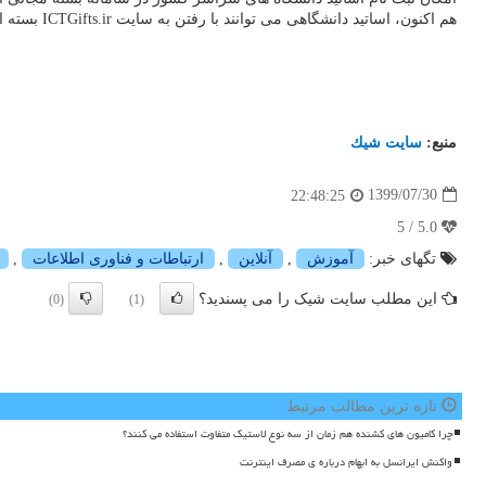
هم اکنون، اساتید دانشگاهی می توانند با رفتن به سایت ICTGifts.ir بسته اینترنت هدیه ۱۲۰ گیگابایت را دریافت نمایند.
منبع:
سایت شیك
1399/07/30
22:48:25
5.0 / 5
تگهای خبر:
آموزش
,
آنلاین
,
ارتباطات و فناوری اطلاعات
,
این مطلب سایت شیک را می پسندید؟
(0)
(1)
تازه ترین مطالب مرتبط
چرا کامیون های کشنده هم زمان از سه نوع لاستیک متفاوت استفاده می کنند؟
واکنش ایرانسل به ابهام درباره ی مصرف اینترنت