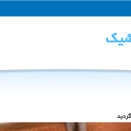
شیك
گردید