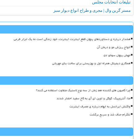
تبلیغات انتخابات مجلس
مستر گرین وال | مجری و طراح انواع دیوار سبز
هشدار درباره ی دستاوردهای پنهان قطع اینترنت اینترنت، خود زندگی است نه یک ابزار فرعی
انواع ریزش مو و درمان آن
جهش پنهان سوخو ۵۷
همکاری دیجیتال همراه اول و بهزیستی برای ساخت بنای مهربانی
چرا کامیون های کشنده هم زمان از سه نوع لاستیک متفاوت استفاده می کنند؟
متا، آنتروپیک، گوگل و اوپن ای آی به کاخ سفید احضار شدند
واکنش ایرانسل به ابهام درباره ی مصرف اینترنت
تلگرام حذف شد و سریع برگشت