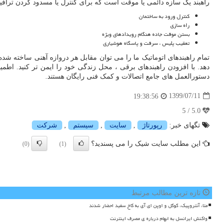
راهبند یک سازه دائمی یا موقت است که برای کنترل یا مسدود کردن ترافیک
کنترل ورود به ساختمان
راه سازی
بستن موقت جاده هنگام رویدادهای ویژه
تعقیب پلیس ، سرقت و پاسگاه هوشیاری
تمام راهبندهای اتوماتیک ما را می توان مقابل هر دروازه آهنی ساخته شد
دهد. با افزودن راهبندهای برقی ، محل زندگی خود را ایمن تر کنید. اطم
دستورالعمل های جامع اتصالات و کمک فنی رایگان هستند.
1399/07/11
19:38:56
5.0 / 5
تگهای خبر:
رپورتاژ
,
سایت
,
سیستم
,
شركت
این مطلب سایت شیک را می پسندید؟
(0)
(1)
تازه ترین مطالب مرتبط
متا، آنتروپیک، گوگل و اوپن ای آی به کاخ سفید احضار شدند
واکنش ایرانسل به ابهام درباره ی مصرف اینترنت