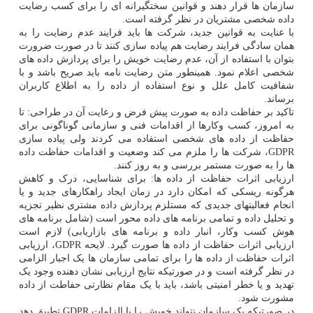
سازمان ها قرار دهند و قوانین سختگیرانه ای را برای کسب رضایت
داده شخصی مشتریان در نظر گرفته است.
با عنایت به قوانین جدید، شرکت ها باید فرایند عدم رضایت را به
همان سادگی فرایند رضایت هم پیاده سازی کنند تا در صورت ضرورت
بتوان با استفاده از آن، عدم رضایت خویش را برای پردازش داده های
شخصی اعلام نمود. همینطور متن رضایت نامه باید صریح باشد و با
شفافیت کامل علل و نوع استفاده از داده را به اطلاع کاربران
برساند.
تاکید بر حفاظت داده به صورت پیش فرض و رعایت آن در طراحی: تا
به امروز، کسب وکارها از اقدامات فنی و سازمانی گوناگونی برای
حفاظت از داده های شخصی استفاده می کردند ولی پیاده سازی
GDPR، شرکت ها را ملزم می کند وضعیت و اقدامات حفاظت داده
ها را به صورت مستمر بررسی و به روز کنند.
ارزیابی اثرات حفاظت از داده ها: برای شناسایی، درک و کاهش
هرگونه ریسکی که امکان دارد در زمان ایجاد راهکارهای جدید و یا
انجام فعالیتهای جدیدی که مستلزم پردازش داده مشتری نظیر تجزیه
و تحلیل داده و تمامی برنامه های داده محور است (شامل برنامه های
هوش کسب وکار، انبار داده و برنامه های بازاریابی) لازم است
ارزیابی اثرات حفاظت از داده ها صورت گیرد. لایحه GDPR، ارزیابی
اثرات حفاظت از داده ها را برای تمامی سازمان ها یک اجبار الزامی
در نظر گرفته است و در صورتیکه نتایج ارزیابی نشان دهنده وجود یک
تهدید و یا خطر امنیتی باشد، باید با یک مقام نظارتی حفاطت از داده
مشورت شود.
در صورتیکه یک سازمان نتواند خویش را با الزامات GDPR تطبیق دهد