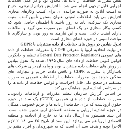
نقض مقررات حفاظت از داده ها، محدود بود و در عمل اقدامات
اجرایی قابل توجهی انجام نمی شد. با افزایش جرائم اینترنتی، احتیاج
به امنیت آنلاین به صورت فزاینده ای برای کسب وکارهای مجازی
افزایش می یابد. اطلاعات امنیتی بعنوان مسئول تأمین کننده امنیت
مجازی یک شرکت، باید به روز باشند تا اطمینان حاصل شود که
کسب وکار مجازی در یک فضای امن صورت می گیرد و اطلاعات
دارای امنیت بالایی است و این نیازمند به روز بودن و سازگاری با
مباحث امنیتی در حوزه فضای مجازی است.
تحول بنیادین در روش های حفاظت از داده مشتریان با GDPR
در نهایت اتحادیه اروپا با معرفی GDPR یا مقررات حفاظت از داده
های عمومی (General Data Protection Regulation)، تنظیم و جایگزین
قوانین کنونی حفاظت از داده های سال ۱۹۹۵، شاهد یک تحول بنیادین
در روش های حفاظت داده مشتریان بوده و پیامد آن برای شرکت های
ناسازگار با مقررات GDPR و ناقض داده، جرایم و مجازات های
سنگین خواهد بود. مقررات حفاظت از اطلاعات عمومی به صورت
مستقیم در سطح ملی قابل اجراست و قوانین حفاظت از داده ها را
در سرتاسر اتحادیه اروپا هماهنگ می کند.
بر اساس گزارش سازمان تنظیم مقررات و ارتباطات رادیویی،
مقررات حفاظت از داده های عمومی (GDPR) یک سند در حوزه
حقوق اروپاست که برای حفاظت از داده ها و حریم خصوصی همگان
در حوزه اتحادیه اروپایی و منطقه اقتصادی اروپا تدوین شده است.
این سند همینطور به ارسال داده ها به خارج از اتحادیه و منطقه
اقتصادی اروپا هم می پردازد. این سند از تاریخ ۲۵ می ۲۰۱۸ لازم
الاجرا بوده و هدف سند آن است که به شهروندان و افراد مقیم در