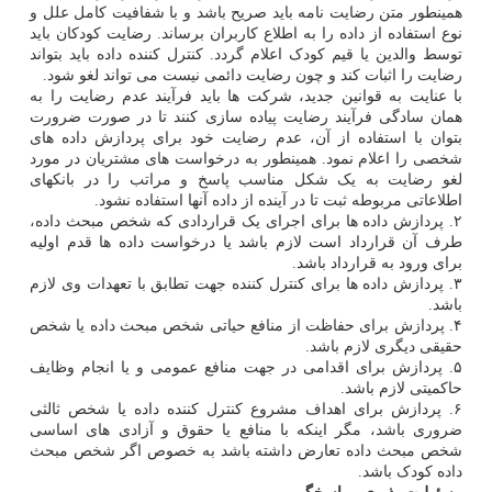
همینطور متن رضایت نامه باید صریح باشد و با شفافیت کامل علل و
نوع استفاده از داده را به اطلاع کاربران برساند. رضایت کودکان باید
توسط والدین یا قیم کودک اعلام گردد. کنترل کننده داده باید بتواند
رضایت را اثبات کند و چون رضایت دائمی نیست می تواند لغو شود.
با عنایت به قوانین جدید، شرکت ها باید فرآیند عدم رضایت را به
همان سادگی فرآیند رضایت پیاده سازی کنند تا در صورت ضرورت
بتوان با استفاده از آن، عدم رضایت خود برای پردازش داده های
شخصی را اعلام نمود. همینطور به درخواست های مشتریان در مورد
لغو رضایت به یک شکل مناسب پاسخ و مراتب را در بانکهای
اطلاعاتی مربوطه ثبت تا در آینده از داده آنها استفاده نشود.
۲. پردازش داده ها برای اجرای یک قراردادی که شخص مبحث داده،
طرف آن قرارداد است لازم باشد یا درخواست داده ها قدم اولیه
برای ورود به قرارداد باشد.
۳. پردازش داده ها برای کنترل کننده جهت تطابق با تعهدات وی لازم
باشد.
۴. پردازش برای حفاظت از منافع حیاتی شخص مبحث داده یا شخص
حقیقی دیگری لازم باشد.
۵. پردازش برای اقدامی در جهت منافع عمومی و یا انجام وظایف
حاکمیتی لازم باشد.
۶. پردازش برای اهداف مشروع کنترل کننده داده یا شخص ثالثی
ضروری باشد، مگر اینکه با منافع یا حقوق و آزادی های اساسی
شخص مبحث داده تعارض داشته باشد به خصوص اگر شخص مبحث
داده کودک باشد.