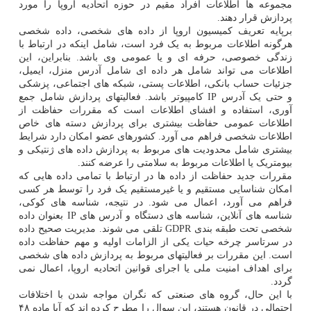
مجموعه ها اطلاعات افراد مقیم در حوزه اتحادیه اروپا را مورد
پردازش قرار دهند.
برپایه تعریف کمیسیون اروپا از داده های شخصی، داده شخصی
هرگونه اطلاعات مربوط به یک فرد است، شامل اینکه در ارتباط با
زندگی خصوصی، حرفه ای و یا عمومی وی باشد. بنابراین، این
اطلاعات می تواند شامل هر داده ای شامل آدرس منزل، ایمیل،
جزئیات حساب بانکی، اطلاعات پستی، شبکه های اجتماعی، پزشکی
و حتی یک آدرس IP کامپیوتر باشد. فعالیتهای پردازش شامل جمع
آوری، استفاده و افشای اطلاعات است که مقررات حفاظت از
اطلاعات عمومی حفاظت بیشتری برای پردازش دسته های خاص
اطلاعات شخصی فراهم می آورد. کشورهای عضو امکان دارد شرایط
بیشتری شامل محدودیت های مربوط به پردازش داده های ژنتیکی و
بیومتریک یا اطلاعات مربوط به سلامتی را عرضه کنند.
مقررات جدید حفاظت از داده ها در ارتباط با تمامی داده هایی که
امکان شناسایی مستقیم و یا غیرمستقیم یک فرد را توسط هر کسی
فراهم می آورد، اعمال می شود. در نتیجه، شناسه های کوکی،
شناسه های آنلاین، شناسه های دستگاه و آدرس های IP بعنوان داده
شخصی تحت طبقه بندی GDPR تلقی می شوند. مدیریت صحیح داده
در سرتاسر چرخه حیات یکی از الزامات اولیه و مهم حفاظت داده
است. این مقررات بر فعالیتهای مربوط به پردازش داده های شخصی
برای اهداف امنیت ملی یا اجرای قوانین اتحادیه اروپا، اعمال نمی
گردد.
با این حال، گروه های صنعتی که نگران مواجه شدن با اختلافات
احتمالی در قانون هستند، این سوال را مطرح کرده اند که آیا ماده ۴۸