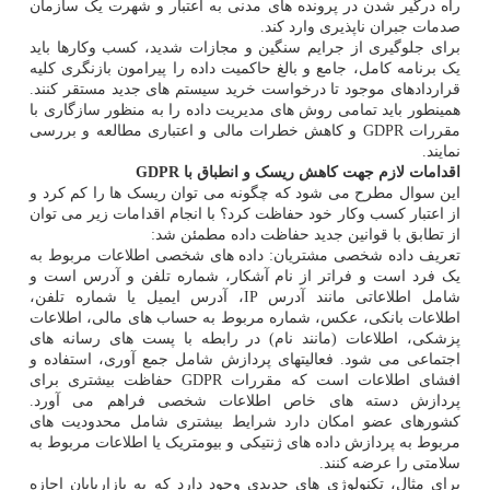
راه درگیر شدن در پرونده های مدنی به اعتبار و شهرت یک سازمان
صدمات جبران ناپذیری وارد کند.
برای جلوگیری از جرایم سنگین و مجازات شدید، کسب وکارها باید
یک برنامه کامل، جامع و بالغ حاکمیت داده را پیرامون بازنگری کلیه
قراردادهای موجود تا درخواست خرید سیستم های جدید مستقر کنند.
همینطور باید تمامی روش های مدیریت داده را به منظور سازگاری با
مقررات GDPR و کاهش خطرات مالی و اعتباری مطالعه و بررسی
نمایند.
اقدامات لازم جهت کاهش ریسک و انطباق با GDPR
این سوال مطرح می شود که چگونه می توان ریسک ها را کم کرد و
از اعتبار کسب وکار خود حفاظت کرد؟ با انجام اقدامات زیر می توان
از تطابق با قوانین جدید حفاظت داده مطمئن شد:
تعریف داده شخصی مشتریان: داده های شخصی اطلاعات مربوط به
یک فرد است و فراتر از نام آشکار، شماره تلفن و آدرس است و
شامل اطلاعاتی مانند آدرس IP، آدرس ایمیل یا شماره تلفن،
اطلاعات بانکی، عکس، شماره مربوط به حساب های مالی، اطلاعات
پزشکی، اطلاعات (مانند نام) در رابطه با پست های رسانه های
اجتماعی می شود. فعالیتهای پردازش شامل جمع آوری، استفاده و
افشای اطلاعات است که مقررات GDPR حفاظت بیشتری برای
پردازش دسته های خاص اطلاعات شخصی فراهم می آورد.
کشورهای عضو امکان دارد شرایط بیشتری شامل محدودیت های
مربوط به پردازش داده های ژنتیکی و بیومتریک یا اطلاعات مربوط به
سلامتی را عرضه کنند.
برای مثال، تکنولوژی های جدیدی وجود دارد که به بازاریابان اجازه