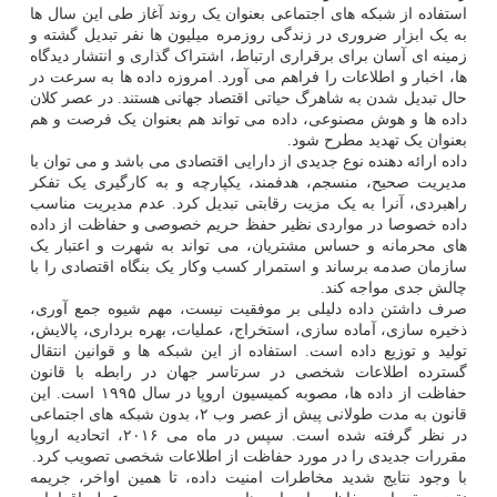
استفاده از شبکه های اجتماعی بعنوان یک روند آغاز طی این سال ها
به یک ابزار ضروری در زندگی روزمره میلیون ها نفر تبدیل گشته و
زمینه ای آسان برای برقراری ارتباط، اشتراک گذاری و انتشار دیدگاه
ها، اخبار و اطلاعات را فراهم می آورد. امروزه داده ها به سرعت در
حال تبدیل شدن به شاهرگ حیاتی اقتصاد جهانی هستند. در عصر کلان
داده ها و هوش مصنوعی، داده می تواند هم بعنوان یک فرصت و هم
بعنوان یک تهدید مطرح شود.
داده ارائه دهنده نوع جدیدی از دارایی اقتصادی می باشد و می توان با
مدیریت صحیح، منسجم، هدفمند، یکپارچه و به کارگیری یک تفکر
راهبردی، آنرا به یک مزیت رقابتی تبدیل کرد. عدم مدیریت مناسب
داده خصوصا در مواردی نظیر حفظ حریم خصوصی و حفاظت از داده
های محرمانه و حساس مشتریان، می تواند به شهرت و اعتبار یک
سازمان صدمه برساند و استمرار کسب وکار یک بنگاه اقتصادی را با
چالش جدی مواجه کند.
صرف داشتن داده دلیلی بر موفقیت نیست، مهم شیوه جمع آوری،
ذخیره سازی، آماده سازی، استخراج، عملیات، بهره برداری، پالایش،
تولید و توزیع داده است. استفاده از این شبکه ها و قوانین انتقال
گسترده اطلاعات شخصی در سرتاسر جهان در رابطه با قانون
حفاظت از داده ها، مصوبه کمیسیون اروپا در سال ۱۹۹۵ است. این
قانون به مدت طولانی پیش از عصر وب ۲، بدون شبکه های اجتماعی
در نظر گرفته شده است. سپس در ماه می ۲۰۱۶، اتحادیه اروپا
مقررات جدیدی را در مورد حفاظت از اطلاعات شخصی تصویب کرد.
با وجود نتایج شدید مخاطرات امنیت داده، تا همین اواخر، جریمه