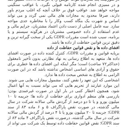
و در ممیزی انجام شده کارنامه قبولی نگیرد، با عواقب سنگینی
مواجه خواهد شد. عواقب فوق بر خلاف آنچه که اغلب مردم باور
دارند، صرفا محدود به مجازات های مالی نمی گردد و می تواند
اساس و شهرت یک بنگاه کسب وکار را با مخاطره جدی مواجه
سازد. سه عامل اصلی از دست دادن اعتماد مشتریان، جرایم مالی و
عدم استفاده از داده خصوصی مشتریان در هرگونه سیستم و یا
برنامه، سبب شده است مقررات GDPR یکی از سخت گیرانه ترین و
دقیق ترین قوانین حفاظت از داده ها باشد.
افشای داده ها و نقض قوانین حفاظت از داده
برپایه قوانین و مقررات GDPR، کنترل کننده داده در صورت افشای
داده ها، متعهد به اطلاع رسانی به نهاد نظارتی بدون تأخیر نامعقول
(حداکثر۷۲ ساعت) است؛ مگر اینکه این افشای داده ها خطری برای
حقوق و آزادی های اساسی اشخاص نداشته باشد که در این صورت
الزامی به اطلاع به شخص مبحث داده ها ندارد.
اشخاصی که این تعهد را نقض کنند، مشمول مجازات هایی می شوند.
این موارد عبارتند از تحریم هایی که می تواند نسبت به آنها اعمال
شود، همچون اخطار کتبی در بار اول در صورت غیرعمدی بودن؛
بازرسی های منظم ادواری برای حفاظت از داده ها؛ جریمه تا ۱۰
میلیون یورو و یا تا دو درصد از گردش مالی سالانه شرکت در سال
مالی گذشته، در صورت نقض پاراگراف ۵ و ۶ ماده ۸۳ از سند
GDPR؛ جریمه تا ۲۰ میلیون یورو یا تا ۴ درصد از گردش مالی سالانه
شرکت در سال مالی گذشته، درصورت نقض پاراگراف ۴ ماده ۸۳ از
سند GDPR؛ نقض قوانین حفاظت داده توسط یک شرکت می تواند از