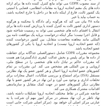
از سند مصوب GDPR می تواند مانع کنترل کننده داده ها برای ارائه
داده های یک مقیم اتحادیه اروپا به مقامات انتظامی، قضایی یا امنیتی
یک کشور ثالث، فارغ از اینکه داده ها در داخل یا خارج اتحادیه باشد،
به حساب بیاید یا خیر.
ماده ۴۸ بیان می کند که هرگونه رأی دادگاه یا محکمه و هرگونه
دستور اداری کشور ثالث به کنترل کننده یا پردازش کننده داده ها برای
انتقال یا افشای داده های شخصی نمی تواند به رسمیت شناخته شود
و قابل اجرا نیست؛ مگر اینکه درخواست برپایه یک موافقت نامه بین
المللی مانند معاهده معاضدت متقابل، بین کشور درخواست کننده
(که عضو اتحادیه اروپا نیست) و اتحادیه اروپا یا یکی از کشورهای
عضو اتحادیه باشد.
مجموعه مقررات GDPR شامل دستورالعملی جداگانه برای حفاظت
از داده ها برای پلیس و بخش عدالت کیفری (دادگستری) هم هست
که مقررات حاکم بر تبادل داده های شخصی را در سطح ملی،
اروپایی و بین المللی هم مشخص می کند. این مقررات بر تمام
کشورهای عضو اتحادیه اروپا اعمال و هر کشور عضو یک نهاد نظارتی
مستقل (ISA) برای استماع و بررسی شکایات، اعمال مجازات برای
تخلفات اداری و بوجود می آورد و این نهاد در هر کشور عضو با نهاد
نظارتی دیگر کشورهای عضو در جهت کمک متقابل و سازماندهی
اقدامات مشترک همکاری می کند.
چنانچه شرکتی در نقاط مختلف اتحادیه اروپا تشکیلات داشته باشد،
نهاد ناظر بر آن، نهاد مستقر در مرکز امور مهم آن شرکت یا به
عبارتی مرکز اصلی آن خواهد بود. (مرکز اصلی شرکت جایی است