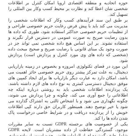
حوزه اتحادیه و منطقه اقتصادی اروپا امکان کنترل بر اطلاعات
شخصی شان اعطا کند و نظارت بر محیط کسب وکار بین المللی را
تسهیل کند.
بر طبق این سند فرآیندهای کسب وکار که اطلاعات شخصی را
مدیریت می کند باید با پیش فرض رعایت حریم خصوصی طراحی و
از تنظیمات حریم خصوصی حداکثر استفاده شود، طوری که داده ها
بدون رضایت صریح به صورت عمومی در دسترس قرار نگیرند و
استفاده نشوند. بر این اساس هیچ داده شخصی نمی تواند جز در
صورت وجود یک مبنای قانونی یا رضایت صریح و صحیح مبحث داده
(شخصی که داده های وی مورد کنترل و پردازش است) پردازش
شود.
این مورد در فضای تکنولوژی امروزه و بخصوص در زمینه بازاریابی
دیجیتال، به علت تمرکز بیشتر روی حریم خصوصی حائز اهمیت می
باشد، امکان دارد به عبارت دیگر بازاریاب ها برای ایجاد کمپین های
موفق دیجیتال دسترسی کمتری به نوع داده های لازم داشته باشند.
یک پردازنده اطلاعات شخصی باید به روشنی درباره اینکه چه
اطلاعاتی را جمع آوری می کند، چگونه و چرا پردازش می شوند،
چگونه نگهداری می شود و با اشخاص ثالثی به اشتراک گذارده می
شود یا خیر توضیح دهند. همینطور کاربران حق دارند کپی اطلاعات
خویش را از پردازنده دریافت و در شرایط خاصی درخواست پاک
شدن داده ها را کند.
یکی از خصوصیت های برجسته GDPR نسبت به سایر مقررات
موجود، گستردگی حفاظت از داده مشتریان است. لایحه GDPR
شامل طیف گسترده ای از الزامات قانونی جدید است، از پیاده سازی