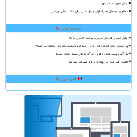
جهش پنهان سوخو ۵۷
همکاری دیجیتال همراه اول و بهزیستی برای ساخت بنای مهربانی
پربحث ترین ها
اولین تصویر از محل برخورد موشک فالکون به ماه
چرا کامیون های کشنده هم زمان از سه نوع لاستیک متفاوت استفاده می کنند؟
متا، آنتروپیک، گوگل و اوپن ای آی به کاخ سفید احضار شدند
واکنش ایرانسل به ابهام درباره ی مصرف اینترنت
جدیدترین ها