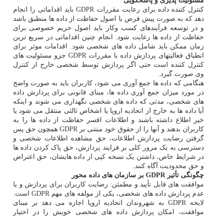
مسئولیت پذیری و پاسخگویی
کنترل کننده داده برای رعایت مقررات GDPR باید اقداماتی را انجام
دهد که به صورت پیش فرض با اصول حفاظت از داده ها منطبق باشد
و در توسعه فرآیندهای کسب وکار باید اصول حریم خصوصی برای
حفاظت از داده ها رعایت شود. انجام چنین اقداماتی در سریع ترین
زمان ممکن باید شامل داده های شخصی شود. اقدامات موثر برای
انطباق فعالیتهای پردازش داده با مقررات GDPR جزو مسئولیت های
کنترل کننده است حتی اگر پردازش توسط شخصی خارج از کنترل
وی صورت گیرد.
هنگامی که داده ها جمع آوری می شود، کاربران باید به صورت واضح
در مورد میزان جمع آوری داده ها، مبنای قانونی برای پردازش داده
های شخصی، مدتی که داده های شخصی نگهداری می شوند و اینکه
آیا داده ها به خارج از اتحادیه اروپا یا اشخاص ثالثی منتقل می شود یا
خیر اطلاع داشته باشند و اطلاعات افسر حفاظت از داده ها را به
کاربران بدهند و آنها را از حقوق خود مبتنی بر GDPR همچون حق پس
گرفتن رضایت پردازش اطلاعات، حق مشاهده اطلاعات شخصی و
دسترسی به یک مرور کلی بر فرایند پردازش، حق پاک کردن داده ها
در شرایط خاص، داشتن یک نسخه کپی از داده هایشان، حق اعتراض
و حق محدودیت آگاه کنند.
چگونگی تأثیر GDPR بر سازمان های داده محور
موافقت های قابل تأیید و مطمئن: رضایت کاربران برای پردازش و یا
عدم پردازش داده های شخصی، یکی از مولفه های مهم GDPR است.
لایحه GDPR به شهروندان اتحادیه اروپا اجازه می دهد بر مبنای
موافقت، امکان پردازش داده های شخصی خویش را در اختیار