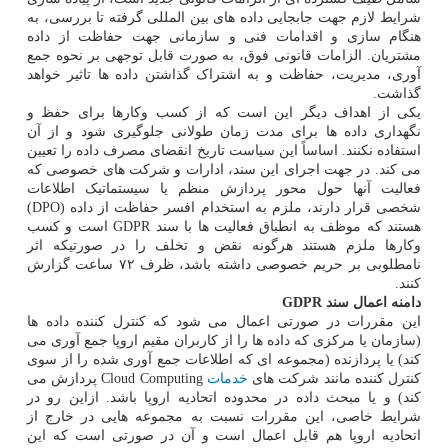
شرایط لازم جهت جابجایی داده های بین المللی گرفته تا بررسی، به
هنگام سازی و اقدامات فنی و سازمانی جهت حفاظت از داده
مشتریان. الزامات قانونی فوق، به صورت قابل توجهی بر نحوه جمع
آوری، مدیریت، حفاظت و به اشتراک گذاشتن داده ها تاثیر خواهد
گذاشت.
یکی از اهداف دیگر این است که از کسب وکارها برای حفظ و
نگهداری داده ها برای مدت زمان طولانی جلوگیری شود و از آن
استفاده نکنند. اساساً این سیاست تاریخ انقضای مصرف داده را تعیین
می کند. در جهت اجرای این سند، ادارات و شرکت های خصوصی که
فعالیت آنها حول محور پردازش منظم یا سیستماتیک اطلاعات
شخصی قرار دارند، ملزم به استخدام افسر حفاظت از داده (DPO)
هستند که موظف به انطباق فعالیت ها با سند GDPR است و کسب
وکارها ملزم هستند هرگونه نقض و تخلف را در صورتیکه اثر
نامطلوبی بر حریم خصوصی داشته باشد، ظرف ۷۲ ساعت گزارش
کنند.
دامنه اعمال سند GDPR
این مقررات در صورتی اعمال می شود که کنترل کننده داده ها
(سازمان یا مرکزی که داده ها را از کاربران مقیم اروپا جمع آوری می
کند) یا پردازنده (مجموعه ای که اطلاعات جمع آوری شده را از سوی
کنترل کننده مانند شرکت های
خدمات
Cloud Computing پردازش می
کند) و یا مبحث داده در محدوده اتحادیه اروپا باشد. ازاین رو در
شرایط خاصی، این مقررات نسبت به مجموعه هایی در خارج از
اتحادیه اروپا هم قابل اعمال است و آن در صورتی است که این