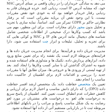
می دهد به سادگی خریداران را در زمان واقعی بر مبنای آدرس MAC
خود، که مشابه آدرس IP است، ردیابی کنند. خرده فروشان قادر به
ردیابی رفتار خریدار خواهند بود که به خودی خود نقض مقررات
نیست، با این وجود نقض آن برپایه مقرراتی است که بر رفتار
نظارتی حاکم بر GDPR تمرکز می کنند. اساساً، نمایه سازی یا تجزیه
و تحلیل بدون
مجوز
دارای مجازات است. برای این منظور، مهم می
باشد که کسب وکارها درک صحیحی از اطلاعات شخصی شامل
شناسه های دیجیتال مانند آدرس های IP و MAC و کوکی هایی که
برای تجزیه و تحلیل، تبلیغات و ابزار
چت
استفاده می شود، دارا
باشند.
مدیریت جریان داده و فرآیندها: برای انجام مدیریت جریان داده ها و
فرایندهای مربوطه لازم است یک نقشه راه برای تعیین منابع ورود
داده، ابزارهای پردازش داده، تکنیک ها و متدلوژی های استفاده شده و
شیوه به اشتراک گذاشتن آن با سایر کسب وکارها را ایجاد کنند. بعد
از تهیه لیستی از ورودی ها و خروجی ها، میزان تطابق آنها با مقررات
جدید را بررسی و اقدامات لازم برای اطمینان از حاکمیت داده
مناسب را انجام دهند.
تعیین یک
متخصص
حفاظت داده: یک متخصص ارشد افسر حفاظت
داده (DPO) را که دارای دانش مناسب و اختیار لازم برای ارزیابی و
کاهش خطرات عدم انطباق است، تعیین کنند. اطمینان از پاسخ سریع
به درخواست های لغو: به درخواست های مشتریان در مورد لغو
رضایت به یک شکل مناسب پاسخ و مراتب را در بانکهای اطلاعاتی
مربوطه ثبت تا در بازاریابی مستقیم آتی از داده آنها استفاده نشود.