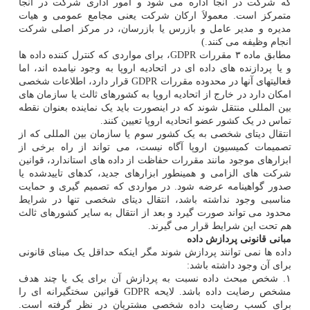
که شرکت در آنجا اداره می شود و امور اداری شرکت در آنجا
متمرکز است. معمولاَ ارکان شرکت یعنی مجامع عمومی و هیات
مدیره و مدیر عامل و بازرس یا بازرسان، در مرکز اصلی شرکت
انجام وظیفه می کنند.)
مطابق ماده ۳ مقررات GDPR، برای مواردی که کنترل کننده داده ها
و یا پردازنده های داده ای در اتحادیه اروپا به وجود نیامده اند، اما
فعالیتهای آنها در محدوده مقررات GDPR قرار دارد، اطلاعات شخصی
امکان دارد در خارج از اتحادیه اروپا به کشورهای ثالث یا سازمان های
بین المللی منتقل شوند که در اینصورت باید یک نماینده بعنوان نقطه
تماس در یک کشور عضو اتحادیه اروپا تعیین کنند.
انتقال دیتای شخصی به یک کشور سوم یا سازمان بین المللی که از
تصمیمات کمیسیون اروپا آگاه نیست، می تواند از راه برخی از
ابزارهای موجود مانند مقررات حفاظت از داده های استاندارد، قوانین
شرکت های الزامی و همینطور ابزارهای جدید، کدهای تاییدشده یا
صدور گواهینامه عرضه شود. در مواردی که تصمیم گیری و حمایت
مناسبی وجود نداشته باشد، انتقال دیتای شخصی تنها در شرایط
محدود می تواند صورت گیرد و بعد از انتقال به سایر کشورهای ثالث
هم تحت این شرایط قرار می گیرند.
مبانی قانونی پردازش داده
داده ها نمی توانند پردازش شوند مگر اینکه حداقل یک مبنای قانونی
برای آن وجود داشته باشد:
۱. شخص مبحث داده نسبت به پردازش آن برای یک یا چند هدف
مشخص رضایت داده باشد. لایحه GDPR قوانین سختگیرانه ای را
برای کسب رضایت داده شخصی مشتریان در نظر گرفته است.