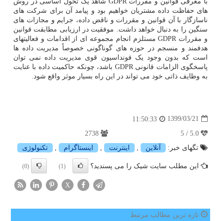
با معرفی قوانین و مقررات GDPR شاهد یک تحول اساسی در روش
های حفاظت داده مشتریان خواهیم بود و پیامد آن برای شرکت های
ناسازگار با آن قوانین و مقررات و ناقض داده، جرایم و مجازات های
سنگین را به دنبال خواهد داشت. موفقیت در ارزیابی مطابقت قوانین
و مقررات GDPR مستلزم انجام مجموعه ای از اقدامات و فعالیتهای
هدفمند و منسجم در حوزه های گوناگونی خصوصاً مدیریت داده ها
است که بدون وجود یک فونداسیون قوی مدیریت داده نمی توان
پاسخگوی الزامات قانونی GDPR باشد، چونکه حاکمیت داده با عنایت
به وظایف ذاتی خود می تواند در این راه بسیار موثر واقع شود.
1399/03/21
11:50:33
2738
5.0 / 5
تگهای خبر:
آنلاین
,
اینترنت
,
اینستاگرام
,
تكنولوژی
این مطلب سایت شیک را می پسندید؟
(0)
(1)
X
تازه ترین مطالب مرتبط