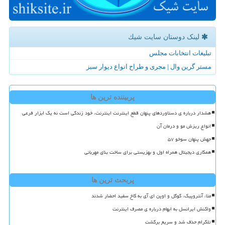
لینک دوستان سایت شیك
تبلیغات انتخابات مجلس
مستر گرین وال | مجری و طراح انواع دیوار سبز
پربیننده ترین ها
هشدار درباره ی دستاوردهای پنهان قطع اینترنت اینترنت، خود زندگی است نه یک ابزار فرعی
انواع ریزش مو و درمان آن
جهش پنهان سوخو ۵۷
همکاری دیجیتال همراه اول و بهزیستی برای ساخت بنای مهربانی
پربحث ترین ها
متا، آنتروپیک، گوگل و اوپن ای آی به کاخ سفید احضار شدند
واکنش ایرانسل به ابهام درباره ی مصرف اینترنت
تلگرام حذف شد و سریع برگشت