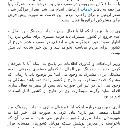
بله، اما قبلا این سرویس در صورت نیاز و با درخواست مشترک و با
مراجعه به دفاتر
خدمات
ارتباطی انجام می شد. بعد از فراگیر شدن
سفر اربعین و برای راحتی مردم، این خدمت به صورت پیش فرض
برای مشترکین اپراتورها فعال است.
وی در پاسخ به اینکه آیا با فعال بودن خدمات رومینگ بین الملل و
عدم خروج از کشور، مشترک باید هزینه بیشتری برای تماس بپردازد؟
اظهار نمود: خیر، هیچگونه هزینه اضافی در صورت عدم خروج از
کشور، برای مردم محاسبه نخواهد شد و این خبر شایعه ای بیش
نیست.
وزیر ارتباطات و فناوری اطلاعات در پاسخ به اینکه آیا با غیرفعال
کردن خدمات رومینگ بین الملل با کدهای دستوری معرفی شده،
مشکلی برای مشترک به وجود می آید؟ نیز توضیح داد: تا زمانی که
مشترک قصد مسافرت به خارج از کشور را نداشته باشد مشکلی به
وجود نمی آید. در غیر این صورت باید پیش از سفر به فعال سازی
اقدام نماید وگرنه سیمکارت وی در خارج از کشور قابل استفاده
نخواهد بود.
آذری جهرمی درباره اینکه آیا غیرفعال سازی خدمات رومینگ بین
الملل منفعتی هم دارد؟ بیان کرد: به صورت کلی خیر اما به
شهروندان نقاط مرزی کشور سفارش می شود به سبب آن که
ناخواسته در معرض پوشش شبکه موبایل کشورهای همسایه قرار