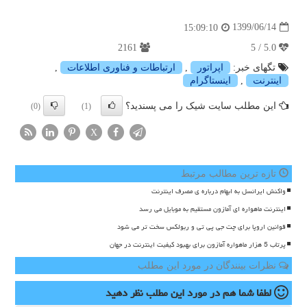
1399/06/14
15:09:10
2161
5.0 / 5
تگهای خبر:
اپراتور
,
ارتباطات و فناوری اطلاعات
,
اینترنت
,
اینستاگرام
این مطلب سایت شیک را می پسندید؟
(0)
(1)
X
تازه ترین مطالب مرتبط
واکنش ایرانسل به ابهام درباره ی مصرف اینترنت
اینترنت ماهواره ای آمازون مستقیم به موبایل می رسد
قوانین اروپا برای چت جی پی تی و ربولکس سخت تر می شود
پرتاب 5 هزار ماهواره آمازون برای بهبود کیفیت اینترنت در جهان
نظرات بینندگان در مورد این مطلب
لطفا شما هم
در مورد این مطلب
نظر دهید