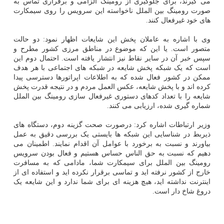
می گیرند، برای جلوگیری از رومینگ الزامی و برقراری تماس به
صورت رومینگ بین الملل ناخواسته این سرویس را روی سیمکارت
های خود غیرفعال کنند.
وی با اشاره به عاملان پخش این شایعات اظهار نمود: دو حالت
متصور است. یا این که موضوع در مناطق مرزی کشور مطرح و
سپس خبر آن در سایر نقاط نیز انتشار یافته است. احتمال دوم این
است که یک شبکه پخش شایعه در شبکه های اجتماعی با هر هدف
ممکن در کشور فعال شده که به اطلاعات اپراتورها دسترسی پیدا
کرده اند و با پخش شایعه، عکس العمل مردم و در نتیجه قدرت پخش
شایعه را با تعداد کدهای دستوری غیرفعال سازی رومینگ بین الملل
شماره گیری شده، ارزیابی می کنند.
وزیر ارتباطات اشاره کرد: درصورت صحت گزینه دوم، دستگاه های
ذیربط در شناسایی این شبکه ها بایستی یک بررسی دقیق به عمل
بیاورند و نسبت به برخورد با عوامل آن اقدام نمایند. اطمینان می
دهیم که نسبت به حق الناس حساس هستیم و فعال بودن سرویس
رومینگ بین الملل برای سیمکارت شما، مادامی که به مسافرت
خارج از کشور نرفته اید و تماسی برقرار نکرده اید و استفاده ای از
اینترنت نداشته اید، هیچ هزینه ای برای شما ندارد و این شایعه یک
دروغ شاخ دار است.