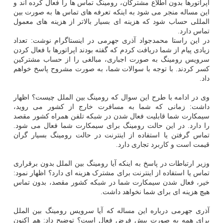
اپراتورها بدون اطلاع مشترکان، رومینگ تماس ها را فعال کرده اند و
این مساله منجر می شود به اینکه تعرفه های تماس ها به صورت بین
المللی حساب شود که هزینه ای بسیار بالاتر از هزینه های معمول
تماس دارد.
در این راستا محمدجواد آذری جهرمی در اینستاگرام نوشت: تعداد
زیادی پیام از شما دریافت کردم که گفته بودند اپراتورها با فعال کردن
سرویس رومینگ به صورت اجباری، مبالغی را از حساب مشترکین
کسر کردند. با توجه با سوالات شما، به صورت مشروح پاسخ خواهم
داد.
وی در ادامه با طرح این سوال که رومینگ بین الملل چیست؟ اظهار
داشت: زمانی که شما به مسافرت خارج از کشور می روید،
سیمکارت شما قابلیت فعال شدن در شبکه تلفن همراه کشور مقصد
را دارد. در این حالت رومینگ برای سیمکارت شما فعال می شود.
تماس گرفتن یا استفاده از اینترنت در حالت رومینگ بسیار گران
قیمت است و کاربرد تجاری دارد.
وزیر ارتباطات در پاسخ به اینکه آیا رومینگ بین الملل بدون برقراری
تماس یا استفاده از اینترنت برای مشترک هزینه ای دارد؟ اظهار نمود:
خیر، فعال شدن سیمکارت شما در شبکه کشور مقصد، بدون تماس
هیچ هزینه ای برای شما نخواهد داشت.
آذری جهرمی درباره این مساله که آیا سرویس رومینگ بین الملل
برای همه به صورت پیش فرض فعال است؟ توضیح داد: هم اکنون