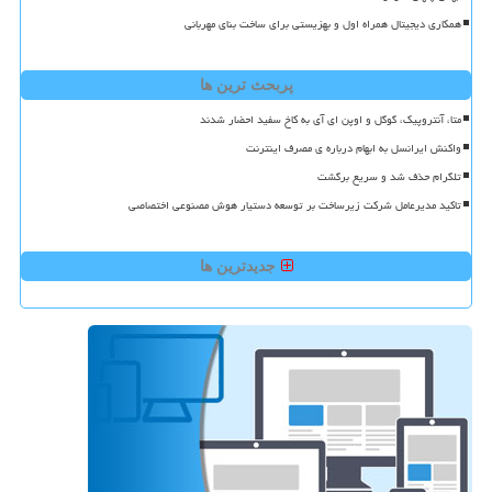
همکاری دیجیتال همراه اول و بهزیستی برای ساخت بنای مهربانی
پربحث ترین ها
متا، آنتروپیک، گوگل و اوپن ای آی به کاخ سفید احضار شدند
واکنش ایرانسل به ابهام درباره ی مصرف اینترنت
تلگرام حذف شد و سریع برگشت
تاکید مدیرعامل شرکت زیرساخت بر توسعه دستیار هوش مصنوعی اختصاصی
جدیدترین ها