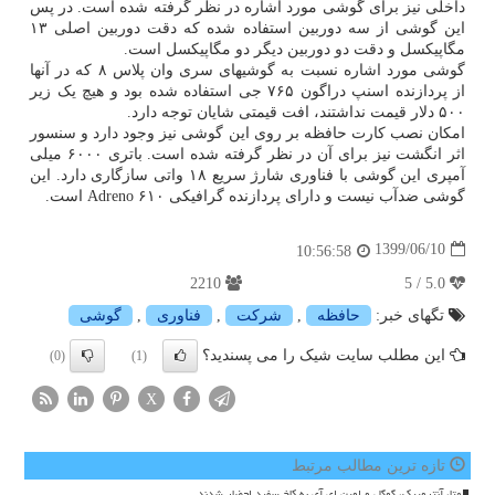
داخلی نیز برای گوشی مورد اشاره در نظر گرفته شده است. در پس
این گوشی از سه دوربین استفاده شده که دقت دوربین اصلی ۱۳
مگاپیکسل و دقت دو دوربین دیگر دو مگاپیکسل است.
گوشی مورد اشاره نسبت به گوشیهای سری وان پلاس ۸ که در آنها
از پردازنده اسنپ دراگون ۷۶۵ جی استفاده شده بود و هیچ یک زیر
۵۰۰ دلار قیمت نداشتند، افت قیمتی شایان توجه دارد.
امکان نصب کارت حافظه بر روی این گوشی نیز وجود دارد و سنسور
اثر انگشت نیز برای آن در نظر گرفته شده است. باتری ۶۰۰۰ میلی
آمپری این گوشی با فناوری شارژ سریع ۱۸ واتی سازگاری دارد. این
گوشی ضدآب نیست و دارای پردازنده گرافیکی Adreno ۶۱۰ است.
1399/06/10
10:56:58
2210
5.0 / 5
تگهای خبر:
حافظه
,
شركت
,
فناوری
,
گوشی
این مطلب سایت شیک را می پسندید؟
(0)
(1)
X
تازه ترین مطالب مرتبط
متا، آنتروپیک، گوگل و اوپن ای آی به کاخ سفید احضار شدند