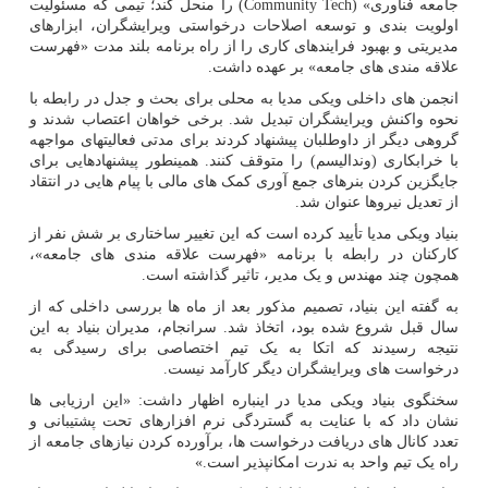
جامعه فناوری» (Community Tech) را منحل کند؛ تیمی که مسئولیت
اولویت بندی و توسعه اصلاحات درخواستی ویرایشگران، ابزارهای
مدیریتی و بهبود فرایندهای کاری را از راه برنامه بلند مدت «فهرست
علاقه مندی های جامعه» بر عهده داشت.
انجمن های داخلی ویکی مدیا به محلی برای بحث و جدل در رابطه با
نحوه واکنش ویرایشگران تبدیل شد. برخی خواهان اعتصاب شدند و
گروهی دیگر از داوطلبان پیشنهاد کردند برای مدتی فعالیتهای مواجهه
با خرابکاری (وندالیسم) را متوقف کنند. همینطور پیشنهادهایی برای
جایگزین کردن بنرهای جمع آوری کمک های مالی با پیام هایی در انتقاد
از تعدیل نیروها عنوان شد.
بنیاد ویکی مدیا تأیید کرده است که این تغییر ساختاری بر شش نفر از
کارکنان در رابطه با برنامه «فهرست علاقه مندی های جامعه»،
همچون چند مهندس و یک مدیر، تاثیر گذاشته است.
به گفته این بنیاد، تصمیم مذکور بعد از ماه ها بررسی داخلی که از
سال قبل شروع شده بود، اتخاذ شد. سرانجام، مدیران بنیاد به این
نتیجه رسیدند که اتکا به یک تیم اختصاصی برای رسیدگی به
درخواست های ویرایشگران دیگر کارآمد نیست.
سخنگوی بنیاد ویکی مدیا در اینباره اظهار داشت: «این ارزیابی ها
نشان داد که با عنایت به گستردگی نرم افزارهای تحت پشتیبانی و
تعدد کانال های دریافت درخواست ها، برآورده کردن نیازهای جامعه از
راه یک تیم واحد به ندرت امکانپذیر است.»