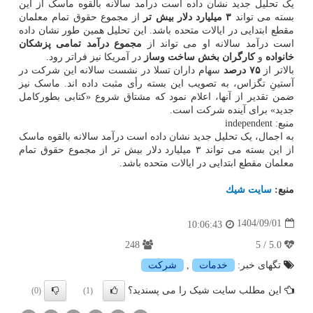
یک تحلیل جدید نشان داده است درآمد سالانه بالقوه ماسک از این
بسته می تواند
۳ میلیارد دلار بیش تر
از مجموع حقوق تمام معلمان
مقطع ابتدایی در ایالات متحده باشد. این تحلیل همین طور نشان داده
است درآمد سالانه او می تواند از
مجموع درآمد تمامی پزشکان
خانواده
و
کارگران بخش ساخت وساز
در آمریکا نیز فراتر رود.
بالاتر از
۷۵ درصد
سهام داران تسلا در نشست سالانه این شرکت در
آستینِ تگزاس، به تصویب این بسته رأی مثبت داده اند. ماسک نیز
ضمن تقدیر از آنها، اعلام نمود که مشتاق شروع «کتابی بطورکامل
جدید» برای آینده شرکت است.
منبع: independent
به اجمال، یک تحلیل جدید نشان داده است درآمد سالانه بالقوه ماسک
از این بسته می تواند ۳ میلیارد دلار بیش تر از مجموع حقوق تمام
معلمان مقطع ابتدایی در ایالات متحده باشد.
منبع:
سایت شیك
1404/09/01
10:06:43
248
5.0 / 5
تگهای خبر:
خدمات
,
شركت
این مطلب سایت شیک را می پسندید؟
(0)
(1)