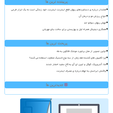
پربیننده ترین ها
هشدار درباره ی دستاوردهای پنهان قطع اینترنت اینترنت، خود زندگی است نه یک ابزار فرعی
انواع ریزش مو و درمان آن
جهش پنهان سوخو ۵۷
همکاری دیجیتال همراه اول و بهزیستی برای ساخت بنای مهربانی
پربحث ترین ها
اولین تصویر از محل برخورد موشک فالکون به ماه
چرا کامیون های کشنده هم زمان از سه نوع لاستیک متفاوت استفاده می کنند؟
متا، آنتروپیک، گوگل و اوپن ای آی به کاخ سفید احضار شدند
واکنش ایرانسل به ابهام درباره ی مصرف اینترنت
جدیدترین ها