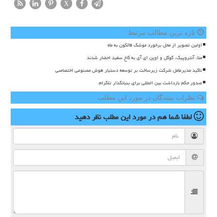
X
تازه ترین مطالب مرتبط
اولین تصویر از محل برخورد موشک فالکون به ماه
متا، آنتروپیک، گوگل و اوپن ای آی به کاخ سفید احضار شدند
تاکید مدیرعامل شرکت زیرساخت بر توسعه دستیار هوش مصنوعی اختصاصی
صدور حکم بازداشت بین المللی برای بنیانگذار تلگرام
نظرات بینندگان در مورد این مطلب
لطفا شما هم
در مورد این مطلب
نظر دهید