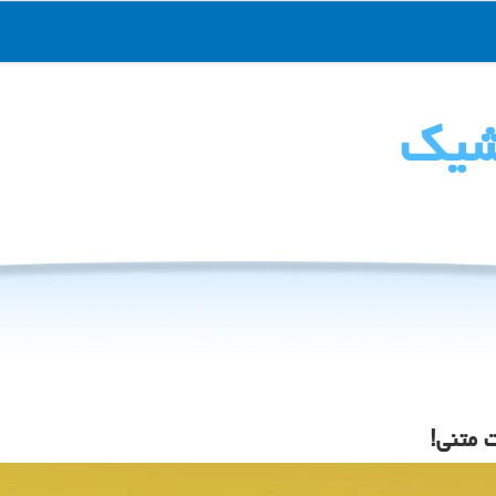
شیك
 متنی!