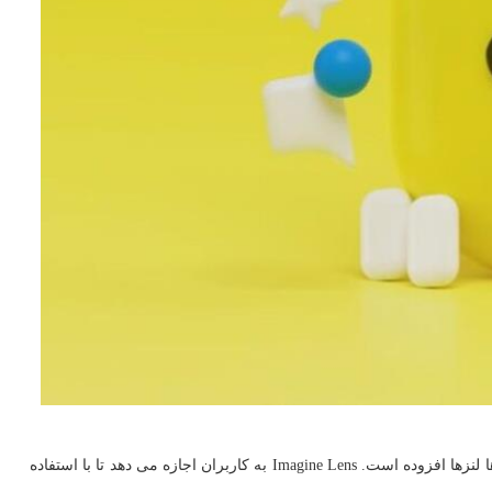
یک لنز جدید به اسم Imagine Lens به بخش ها لنزها افزوده است. Imagine Lens به کاربران اجازه می دهد تا با استفاده