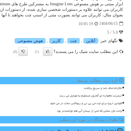
ابزار مبتنی بر هوش مصنوعی Imagine Lens به مشترکین طرح های Snapchat+ Platinum و +Lens اجازه می دهد با وارد کردن توضیحات متنی، عکس ها را ویرایش و بازآفرینی کنند. تصاویر جدید قابل اشتراک گذاری خواهند بود.
کاربران می توانند علاوه بر دستورات شخصی سازی شده، از دستورات ازپیش تعیین شده ی e Lens
بعنوان مثال، کاربران می توانند بصورت متنی از اسنپ چت بخواهند تا آنها را تبدیل به یک آدم فضایی کند. مشترکین apchat+ Platinum
1404/06/15
10:05:19
5.0 / 5
تگهای خبر:
آنلاین
,
چت
,
كاربر
,
هوش مصنوعی
این مطلب سایت شیک را می پسندید؟
(0)
(1)
تازه ترین مطالب مرتبط
تلگرام حذف شد و سریع برگشت
اینترنت ماهواره ای آمازون مستقیم به موبایل می رسد
قوانین اروپا برای چت جی پی تی و ربولکس سخت تر می شود
وانت جان سختی که حتی از نیسان آبی هم توانمندتر بود
نظرات بینندگان در مورد این مطلب