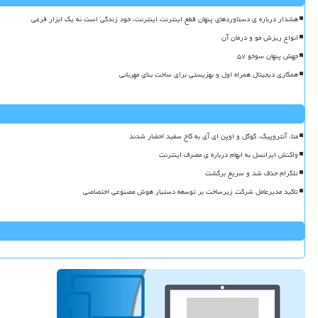
هشدار درباره ی دستاوردهای پنهان قطع اینترنت اینترنت، خود زندگی است نه یک ابزار فرعی
انواع ریزش مو و درمان آن
جهش پنهان سوخو ۵۷
همکاری دیجیتال همراه اول و بهزیستی برای ساخت بنای مهربانی
متا، آنتروپیک، گوگل و اوپن ای آی به کاخ سفید احضار شدند
واکنش ایرانسل به ابهام درباره ی مصرف اینترنت
تلگرام حذف شد و سریع برگشت
تاکید مدیرعامل شرکت زیرساخت بر توسعه دستیار هوش مصنوعی اختصاصی