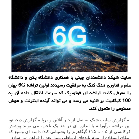
سایت شیک: دانشمندان چینی با همکاری دانشگاه پکن و دانشگاه
علم و فناوری هنگ کنگ به موفقیت رسیدند اولین تراشه 6G جهان
را معرفی کنند؛ تراشه ای فوتونیک که سرعت انتقال داده آن به
100 گیگابیت بر ثانیه می رسد و می تواند آینده اینترنت و هوش
مصنوعی را متحول کند.
به گزارش سایت شیک به نقل از خبر آنلاین و برپایه گزارش دیجیاتو،
این تراشه نوآورانه با اندازه ای در حد یک ناخن، می تواند پوشش
فرکانسی از ۰.۵ تا ۱۱۵ گیگاهرتز را پشتیبانی کند؛ دامنه ای وسیع که
امکان استفاده از تمام باندهای ارتباطی نسل بعد را فراهم می سازد.