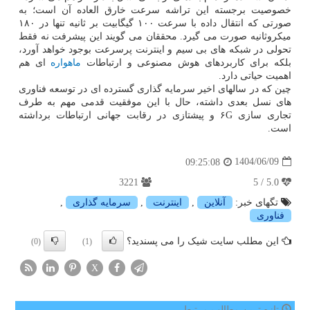
خصوصیت برجسته این تراشه سرعت خارق العاده آن است؛ به
صورتی که انتقال داده با سرعت ۱۰۰ گیگابیت بر ثانیه تنها در ۱۸۰
میکروثانیه صورت می گیرد. محققان می گویند این پیشرفت نه فقط
تحولی در شبکه های بی سیم و اینترنت پرسرعت بوجود خواهد آورد،
بلکه برای کاربردهای هوش مصنوعی و ارتباطات
ماهواره
ای هم
اهمیت حیاتی دارد.
چین که در سالهای اخیر سرمایه گذاری گسترده ای در توسعه فناوری
های نسل بعدی داشته، حال با این موفقیت قدمی مهم به طرف
تجاری سازی ۶G و پیشتازی در رقابت جهانی ارتباطات برداشته
است.
1404/06/09
09:25:08
3221
5.0 / 5
تگهای خبر:
آنلاین
,
اینترنت
,
سرمایه گذاری
,
فناوری
این مطلب سایت شیک را می پسندید؟
(0)
(1)
X
تازه ترین مطالب مرتبط