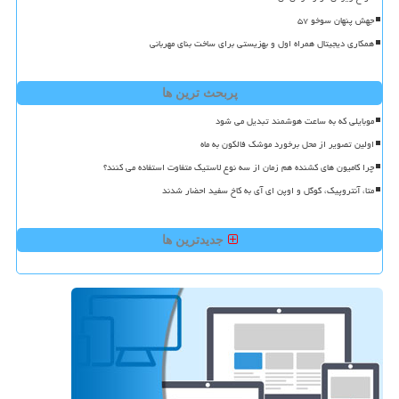
جهش پنهان سوخو ۵۷
همکاری دیجیتال همراه اول و بهزیستی برای ساخت بنای مهربانی
پربحث ترین ها
موبایلی که به ساعت هوشمند تبدیل می شود
اولین تصویر از محل برخورد موشک فالکون به ماه
چرا کامیون های کشنده هم زمان از سه نوع لاستیک متفاوت استفاده می کنند؟
متا، آنتروپیک، گوگل و اوپن ای آی به کاخ سفید احضار شدند
جدیدترین ها