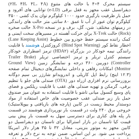
سیستم محرک ۴×۴ با حالت های متنوع (۲H، ۴H، ۴L، ۴A)
دیفرانسیل عقب مجهز به قفل برقی (e-LD) توانایی های آفرود و
حمل بار ظرفیت بارگیری حدود ۱۰۰۰ کیلوگرم توان یدک کشی ۳۵۰۰
کیلوگرم توان عبور از آب تا عمق ۸۰ سانتی متر حالت های رانندگی
در زمینهای مختلف: شن، گل، برف و در نسخه X-Pro حالت صخره
(Rock) حالت X-Trek برای حرکت آهسته در مسیرهای سخت ایمنی و
کمک راننده سیستم حفظ خودرو بین خطوط (Lane Keeping Assist)
اخطار نقاط کور (Blind Spot Warning) کروزکنترل
هوشمند
با قابلیت
رانندگی نیمه خودکار در بزرگراه (HDA۲) ترمز اضطراری خودکار
سیستم کنترل تریلر و ترمز اختصاصی تریلر (Trailer Brake
Controller) دوربین ۳۶۰ درجه و نمایشگر زمین (Ground View
Monitor) امکانات رفاهی و داخلی نمایشگرهای دیجیتال تمام صفحه
(۱۲.۳ اینچ) رابط اپل کارپلی و اندرویداتو شارژر بی سیم دوگانه
بروزرسانی نرم افزاری ازراه دور (OTA) صندلی های جلو با تنظیم
برقی، گرمکن و تهویه صندلی های عقب با قابلیت ریلکس و فضای
پای وسیع کنسول میانی تاشو با قابلیت استفاده به عنوان میز صندوق
حمل بار زیر صندلی عقب خصوصیت های خاص استفاده از مواد
دوستدار محیط زیست در کابین (پارچه های بازیافتی و بیوپلاستیک)
خروجی برق ۲۴۰ ولت در قسمت بار نورپردازی هوشمند در قسمت
بار پله های کناری برای دسترسی سهل به قسمت بار پیش بینی
قیمت کیا تاسمان در بازار استرالیا برای تاسمان دو دیفرانسیل دو
کابین مجهز به موتور بنزینی، معادل ۳۲ تا ۳۵ هزار دلار امریکا
پرداخت می شود. بر این اساس، ضمن توجه به نرخ دلار و تعرفه