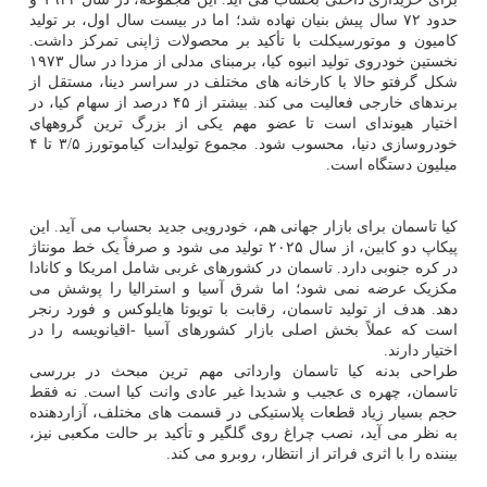
حدود ۷۲ سال پیش بنیان نهاده شد؛ اما در بیست سال اول، بر تولید
کامیون و موتورسیکلت با تأکید بر محصولات ژاپنی تمرکز داشت.
نخستین خودروی تولید انبوه کیا، برمبنای مدلی از مزدا در سال ۱۹۷۳
شکل گرفتو حالا با کارخانه های مختلف در سراسر دینا، مستقل از
برندهای خارجی فعالیت می کند. بیشتر از ۴۵ درصد از سهام کیا، در
اختیار هیوندای است تا عضو مهم یکی از بزرگ ترین گروههای
خودروسازی دنیا، محسوب شود. مجموع تولیدات کیاموتورز ۳/۵ تا ۴
میلیون دستگاه است.
کیا تاسمان برای بازار جهانی هم، خودرویی جدید بحساب می آید. این
پیکاپ دو کابین، از سال ۲۰۲۵ تولید می شود و صرفاً یک خط مونتاژ
در کره جنوبی دارد. تاسمان در کشورهای غربی شامل امریکا و کانادا
مکزیک عرضه نمی شود؛ اما شرق آسیا و استرالیا را پوشش می
دهد. هدف از تولید تاسمان، رقابت با تویوتا هایلوکس و فورد رنجر
است که عملاً بخش اصلی بازار کشورهای آسیا -اقیانویسه را در
اختیار دارند.
طراحی بدنه کیا تاسمان وارداتی مهم ترین مبحث در بررسی
تاسمان، چهره ی عجیب و شدیدا غیر عادی وانت کیا است. نه فقط
حجم بسیار زیاد قطعات پلاستیکی در قسمت های مختلف، آزاردهنده
به نظر می آید، نصب چراغ روی گلگیر و تأکید بر حالت مکعبی نیز،
بیننده را با اثری فراتر از انتظار، روبرو می کند.