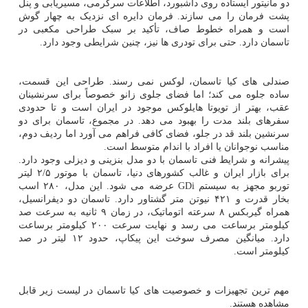
دو مانیتور ایستاده روی داشبورد، اطلاعات سرگرمی، مسیریابی و پنل
پشت فرمان را می سازند. فرمان دایره ای نزدیک به چهار گوش
است و همراه خطوط صاف، تأکید بر سبک طراحی مکعبی در
تاسمان دارد. حتی برای تودری ها نیز، چنین شرایطی وجود دارد.
صندلی های کیا تاسمان، لوکس نمی رسند. طراحی این قسمت،
ساده جلوه می کند؛ اما فضای جلوی زانو خصوصاً برای سرنشینان
عقب، بهتر از تویوتا هایلوکس موجود در ایران است و تا حدودی
سفرهای بلند مدت را بهبود می دهد. در مجموع، تاسمان برای دو
سرنشین بلند قد در جلو، فضای کافی فراهم می آورد اما ردیف دوم،
مناسب نوجوانان یا افراد با اندام متوسط است.
پیشرانه و شرایط فنی تاسمان با دو مدل بنزینی و دیزلی وجود دارد.
برای بازار ایران و غالب کشورهای دنیا، تاسمان با موتور ۲/۵ لیتر
توربو مجهز به سیستم GDi عرضه می شود. این مدل، ۲۸۰ اسب
بخار قدرت و ۴۲۱ نیوتن متر گشتاور دارد. تاسمان دو دیفرانسیل،
همراه گیربکس ۸ سرعته اتوماتیک، در زمان ۹ ثانیه به سرعت صد
کیلومتر برساعت می رسد و نهایت سرعت ۲۰۰ کیلومتر برساعت
دارد. میانگین مصرف سوخت این پیکاپ، حدود ۱۲ لیتر در صد
کیلومتر است.
مهم ترین تجهیزات و خصوصیت های کیا تاسمان در لیست زیر قابل
مشاهده هستند.