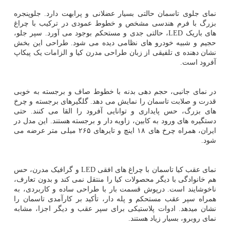
نمای جلوی تاسمان حالتی بسیار عضلانی و پرابهت دارد. جلوپنجره
بزرگ با فرم هندسی مشخص و خطوط عمودی در ترکیب با چراغ
های باریک LED، حالتی جدی و مستحکم بوجود می آورد. سپر جلو،
حجیم و شبیه خودرو های نظامی دیده می شود. طراحی این بخش
نشان دهنده ی تلفیقی از زبان طراحی مدرن کیا و الزامات یک پیکاپ
آفرود است.
در نمای جانبی، حجم دهی بدنه با خطوط صاف و برجسته به خوبی
قدرت و صلابت تاسمان را نمایش می دهد. گلگیرهای برجسته و چرخ
های بزرگ، حس پایداری و توانایی آفرود را القا می کنند. حتی
دستگیره های ورود به کابین، زاویه دار و برجسته هستند. این مدل در
ایران، همراه چرخ های ۱۸ اینچ و تایرهای ۲۶۵ میلی متر عرضه می
شود.
نمای عقب کیا تاسمان با چراغ های افقی LED و گرافیک مدرن، حس
هم خانوادگی با دیگر محصولات کیا را منتقل نمی کند و بدون تعارف،
ناخوشایند است. درپوش قسمت بار با طراحی ساده و کاربردی، به
همراه سپر عقب مستحکم و پله دار، تأکید بر کارآمدی تاسمان را
نشان میدهد. ادوات پلاستیکی برای سپر عقب و دیگر اجزا، مشابه
نمای روبرو، بسیار زیاد هستند.