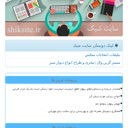
لینک دوستان سایت شیك
تبلیغات انتخابات مجلس
مستر گرین وال | مجری و طراح انواع دیوار سبز
پربیننده ترین ها
هشدار درباره ی دستاوردهای پنهان قطع اینترنت اینترنت، خود زندگی است نه یک ابزار فرعی
انواع ریزش مو و درمان آن
جهش پنهان سوخو ۵۷
همکاری دیجیتال همراه اول و بهزیستی برای ساخت بنای مهربانی
پربحث ترین ها