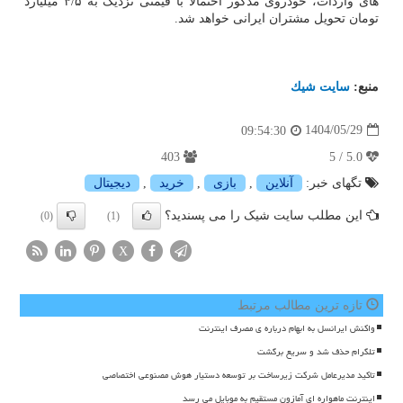
های واردات، خودروی مذکور احتمالاً با قیمتی نزدیک به ۴/۵ میلیارد
تومان تحویل مشتران ایرانی خواهد شد.
منبع:
سایت شیك
1404/05/29
09:54:30
403
5.0 / 5
تگهای خبر:
آنلاین
,
بازی
,
خرید
,
دیجیتال
این مطلب سایت شیک را می پسندید؟
(0)
(1)
X
تازه ترین مطالب مرتبط
واکنش ایرانسل به ابهام درباره ی مصرف اینترنت
تلگرام حذف شد و سریع برگشت
تاکید مدیرعامل شرکت زیرساخت بر توسعه دستیار هوش مصنوعی اختصاصی
اینترنت ماهواره ای آمازون مستقیم به موبایل می رسد