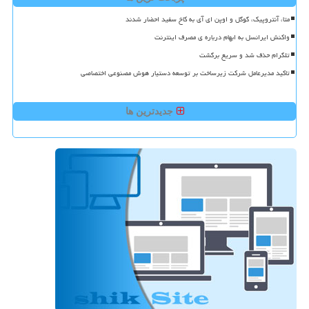
متا، آنتروپیک، گوگل و اوپن ای آی به کاخ سفید احضار شدند
واکنش ایرانسل به ابهام درباره ی مصرف اینترنت
تلگرام حذف شد و سریع برگشت
تاکید مدیرعامل شرکت زیرساخت بر توسعه دستیار هوش مصنوعی اختصاصی
جدیدترین ها