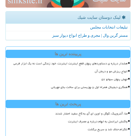
لینک دوستان سایت شیك
تبلیغات انتخابات مجلس
مستر گرین وال | مجری و طراح انواع دیوار سبز
پربیننده ترین ها
هشدار درباره ی دستاوردهای پنهان قطع اینترنت اینترنت، خود زندگی است نه یک ابزار فرعی
انواع ریزش مو و درمان آن
جهش پنهان سوخو ۵۷
همکاری دیجیتال همراه اول و بهزیستی برای ساخت بنای مهربانی
پربحث ترین ها
متا، آنتروپیک، گوگل و اوپن ای آی به کاخ سفید احضار شدند
واکنش ایرانسل به ابهام درباره ی مصرف اینترنت
تلگرام حذف شد و سریع برگشت