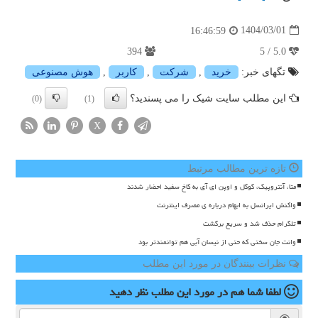
1404/03/01
16:46:59
394
5.0 / 5
تگهای خبر:
خرید
,
شركت
,
كاربر
,
هوش مصنوعی
این مطلب سایت شیک را می پسندید؟
(0)
(1)
X
تازه ترین مطالب مرتبط
متا، آنتروپیک، گوگل و اوپن ای آی به کاخ سفید احضار شدند
واکنش ایرانسل به ابهام درباره ی مصرف اینترنت
تلگرام حذف شد و سریع برگشت
وانت جان سختی که حتی از نیسان آبی هم توانمندتر بود
نظرات بینندگان در مورد این مطلب
لطفا شما هم
در مورد این مطلب
نظر دهید