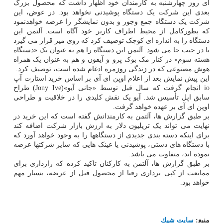
آی روز چهارشنبه به کارمندان خود اظهار داشت که محصول بزرگ
بعدی این شرکت یک دستگاه پوشیدنی نخواهد بود. در عوض، این
شرکت یک دستگاه جمع وجور و بدون نمایشگر را عرضه خواهدنمود
که بطورکامل از محیط اطراف کاربر خود آگاه است. آلتمن این
دستگاه را به اندازه ای کوچک توصیف کرد که روی میز قرار می گیرد
یا در جیب جا می شود. آلتمن این دستگاه را هم به عنوان یک «دستگاه
هسته سوم» در کنار مک بوک پرو و ​​آیفون و هم به عنوان یک همراه
هوش مصنوعی که در زندگی روزمره ادغام شده است، توصیف کرد.
این پیش نمایش بعد از اعلام اوپن ای آی بر اساس خرید استارت آپ
io انجام گرفت که سال قبل توسط «جانی آیو»(Jony Ive) طراح
سابق اپل تأسیس شد. آیو یک نقش کلیدی را در خلاقیت و طراحی
اوپن ای آی بر عهده خواهد گرفت.
بر طبق گزارش ها، آلتمن به کارمندانش گفته است که این خرید در
نهایت می تواند یک تریلیون دلار به ارزش بازار شرکت اضافه کند
برای اینکه دسته بندی جدیدی از دستگاهها را به وجود خواهد آورد که
با دستگاه های دستی، پوشیدنی یا عینک هایی که سایر شرکتها عرضه
نموده اند، متفاوت می باشد.
بر طبق گزارش ها، آلتمن به کارکنان تاکید کرده که رازداری برای
ممانعت از کپی برداری رقبا از محصول قبل از عرضه، بسیار مهم
خواهد بود.
منبع:
سایت شیك