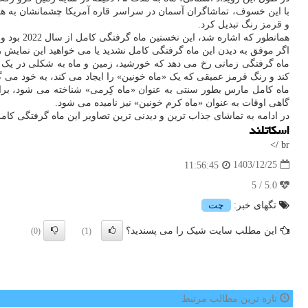
با این خسوف، تماشاگران آسمان در سراسر قاره آمریکا چشمانشان به هم
و قرمز رنگ تبدیل کرد.
همانطور که اشاره شد، این نخستین ماه گرفتگی کامل از سال 2022 بود و عکاسان قرار نبود این فرصت کمیاب برای ثبت این مناظر را از دست بدهند.
اگر موفق به دیدن این ماه گرفتگی کامل نشدید یا می خواهید این نمایش را
ماه گرفتگی زمانی رخ می دهد که خورشید، زمین و ماه به شکلی در یک را
کند و رنگ قرمز عمیقی که یک «ماه خونین» را ایجاد می کند، به خود می گ
ماه کامل مارس بطور سنتی به عنوان «ماه کِرمی» شناخته می شود، برا
گاهی اوقات به عنوان «ماه کرم خونین» نیز نامیده می شود.
در ادامه به تماشای جذاب ترین و دیدنی ترین تصاویر این ماه گرفتگی کام
اسکاتلند
br />
1403/12/25
11:56:45
5.0 / 5
تگهای خبر:
چت
این مطلب سایت شیک را می پسندید؟
(0)
(1)
تازه ترین مطالب مرتبط