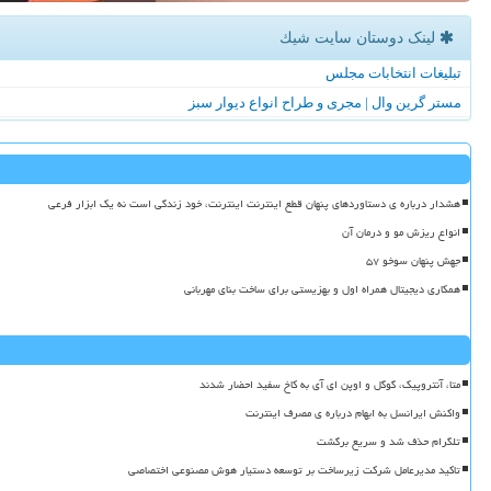
لینک دوستان سایت شیك
تبلیغات انتخابات مجلس
مستر گرین وال | مجری و طراح انواع دیوار سبز
هشدار درباره ی دستاوردهای پنهان قطع اینترنت اینترنت، خود زندگی است نه یک ابزار فرعی
انواع ریزش مو و درمان آن
جهش پنهان سوخو ۵۷
همکاری دیجیتال همراه اول و بهزیستی برای ساخت بنای مهربانی
متا، آنتروپیک، گوگل و اوپن ای آی به کاخ سفید احضار شدند
واکنش ایرانسل به ابهام درباره ی مصرف اینترنت
تلگرام حذف شد و سریع برگشت
تاکید مدیرعامل شرکت زیرساخت بر توسعه دستیار هوش مصنوعی اختصاصی