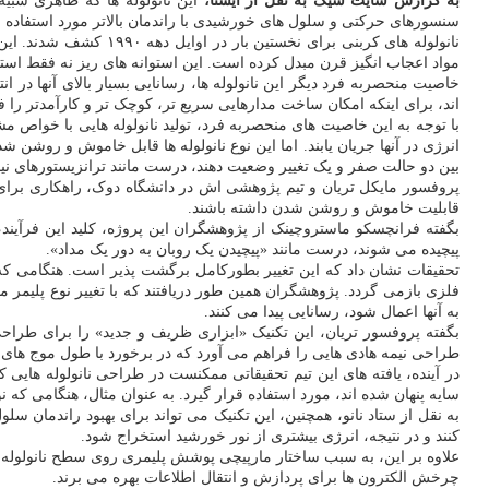
به گزارش سایت شیک به نقل از ایسنا،
این نانولوله ها که ظاهری شبی
سنسورهای حرکتی و سلول های خورشیدی با راندمان بالاتر مورد استفاده 
نانولوله های کربنی بر
مواد اعجاب انگیز قرن مبدل کرده است. این استوانه های ریز نه فقط استحکامی بیش از فولاد دارند، بل
خاصیت منحصربه فرد دیگر این نانولوله ها، رسانایی بسیار بالای آنها در 
اند، برای اینکه امکان ساخت مدارهایی سریع تر، کوچک تر و کارآمدتر را ف
با توجه به این خاصیت های منحصربه فرد، تولید نانولوله هایی با خواص 
انرژی در آنها جریان یابند. اما این نوع نانولوله ها قابل خاموش و روشن شد
بین دو حالت صفر و یک تغییر وضعیت دهند، درست مانند ترانزیستورهای نیم
پروفسور مایکل تریان و تیم پژوهشی اش در دانشگاه دوک، راهکاری برای ا
قابلیت خاموش و روشن شدن داشته باشند.
بگفته فرانچسکو ماستروچینک از پژوهشگران این پروژه، کلید این فرآیند، 
پیچیده می شوند، درست مانند «پیچیدن یک روبان به دور یک مداد».
تحقیقات نشان داد که این تغییر بطورکامل برگشت پذیر است. هنگامی که نان
فلزی بازمی گردد. پژوهشگران همین طور دریافتند که با تغییر نوع پلیمر 
به آنها اعمال شود، رسانایی پیدا می کنند.
بگفته پروفسور تریان، این تکنیک «ابزاری ظریف و جدید» را برای طراحی 
طراحی نیمه هادی هایی را فراهم می آورد که در برخورد با طول موج های خ
در آینده، یافته های این تیم تحقیقاتی ممکنست در طراحی نانولوله هایی ک
سایه پنهان شده اند، مورد استفاده قرار گیرد. به عنوان مثال، هنگامی که
به نقل از ستاد نانو، همچنین، این تکنیک می تواند برای بهبود راندمان 
کنند و در نتیجه، انرژی بیشتری از نور خورشید استخراج شود.
علاوه بر این، به سبب ساختار مارپیچی پوشش پلیمری روی سطح نانولوله ها، 
چرخش الکترون ها برای پردازش و انتقال اطلاعات بهره می برند.