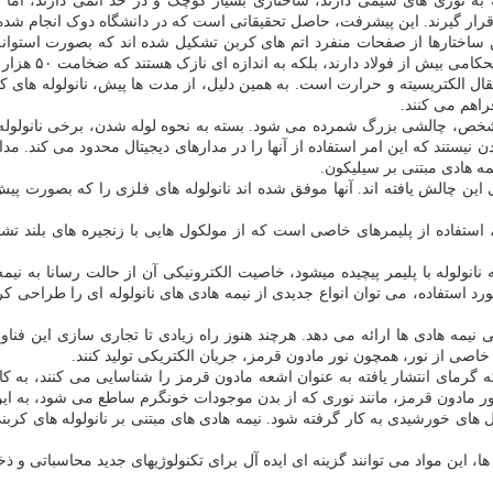
ه به توری های سیمی دارند، ساختاری بسیار کوچک و در حد اتمی دارند، اما
قرار گیرند. این پیشرفت، حاصل تحقیقاتی است که در دانشگاه دوک انجام شد
ای نخستین بار در اوایل دهه ۱۹۹۰ کشف شدند. این ساختارها از صفحات منفرد اتم های کربن تشکیل شده ان
که به اندازه ای نازک هستند که ضخامت ۵۰ هزار عدد از آنها معادل یک تار موی انسان خواهد بود.
انتقال الکتریسیته و حرارت است. به همین دلیل، از مدت ها پیش، نانولوله های 
راهم می کنند.
مشخص، چالشی بزرگ شمرده می شود. بسته به نحوه لوله شدن، برخی نانولوله ه
ن نیستند که این امر استفاده از آنها را در مدارهای دیجیتال محدود می کند. مدا
ه هادی مبتنی بر سیلیکون.
ین چالش یافته اند. آنها موفق شده اند نانولوله های فلزی را که بصورت پیش
استفاده از پلیمرهای خاصی است که از مولکول هایی با زنجیره های بلند تشکیل 
ولوله با پلیمر پیچیده میشود، خاصیت الکترونیکی آن از حالت رسانا به نیمه ها
مورد استفاده، می توان انواع جدیدی از نیمه هادی های نانولوله ای را طراحی 
نیمه هادی ها ارائه می دهد. هرچند هنوز راه زیادی تا تجاری سازی این فناور
اصی از نور، همچون نور مادون قرمز، جریان الکتریکی تولید کنند.
ه گرمای انتشار یافته به عنوان اشعه مادون قرمز را شناسایی می کنند، به کا
 نور مادون قرمز، مانند نوری که از بدن موجودات خونگرم ساطع می شود، به این 
سلول های خورشیدی به کار گرفته شود. نیمه هادی های مبتنی بر نانولوله های ک
این مواد می توانند گزینه ای ایده آل برای تکنولوژیهای جدید محاسباتی و ذخیر