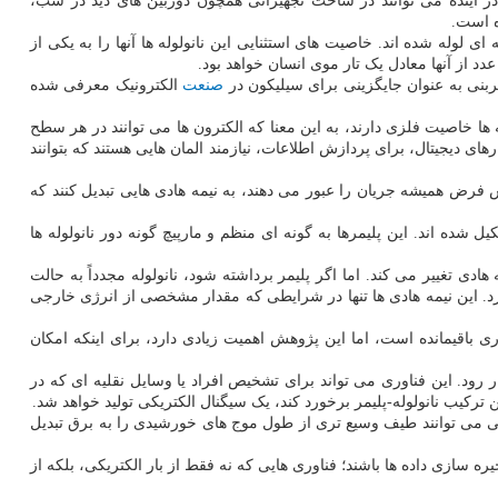
 در آینده می توانند در ساخت تجهیزاتی همچون دوربین های دید در شب،
ه است.
د که بصورت استوانه ای لوله شده اند. خاصیت های استثنایی این نانولوله ها آنها را به یکی از
کربنی به عنوان جایگزینی برای سیلیکون در
صنعت
الکترونیک معرفی شده
ا خاصیت فلزی دارند، به این معنا که الکترون ها می توانند در هر سطح
رهای دیجیتال، برای پردازش اطلاعات، نیازمند المان هایی هستند که بتوانند
 فرض همیشه جریان را عبور می دهند، به نیمه هادی هایی تبدیل کنند که
شده اند. این پلیمرها به گونه ای منظم و مارپیچ گونه دور نانولوله ها
دی تغییر می کند. اما اگر پلیمر برداشته شود، نانولوله مجدداً به حالت
کرد. این نیمه هادی ها تنها در شرایطی که مقدار مشخصی از انرژی خارجی
ی باقیمانده است، اما این پژوهش اهمیت زیادی دارد، برای اینکه امکان
ر رود. این فناوری می تواند برای تشخیص افراد یا وسایل نقلیه ای که در
ترکیب نانولوله-پلیمر برخورد کند، یک سیگنال الکتریکی تولید خواهد شد.
ربنی می توانند طیف وسیع تری از طول موج های خورشیدی را به برق تبدیل
ه سازی داده ها باشند؛ فناوری هایی که نه فقط از بار الکتریکی، بلکه از