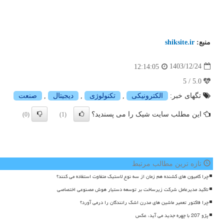
منبع:
shiksite.ir
1403/12/24
12:14:05
5.0 / 5
تگهای خبر:
الكترونیكی
,
تكنولوژی
,
دیجیتال
,
صنعت
این مطلب سایت شیک را می پسندید؟
(0)
(1)
تازه ترین مطالب مرتبط
چرا کامیون های کشنده هم زمان از سه نوع لاستیک متفاوت استفاده می کنند؟
تاکید مدیرعامل شرکت زیرساخت بر توسعه دستیار هوش مصنوعی اختصاصی
چرا فاکتور تعمیر ماشین های مدرن اشک رانندگان را درمی آورد؟
پژو 207 با چهره جدید می آید، عکس