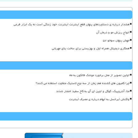
هشدار درباره ی دستاوردهای پنهان قطع اینترنت اینترنت، خود زندگی است نه یک ابزار فرعی
انواع ریزش مو و درمان آن
جهش پنهان سوخو ۵۷
همکاری دیجیتال همراه اول و بهزیستی برای ساخت بنای مهربانی
اولین تصویر از محل برخورد موشک فالکون به ماه
چرا کامیون های کشنده هم زمان از سه نوع لاستیک متفاوت استفاده می کنند؟
متا، آنتروپیک، گوگل و اوپن ای آی به کاخ سفید احضار شدند
واکنش ایرانسل به ابهام درباره ی مصرف اینترنت