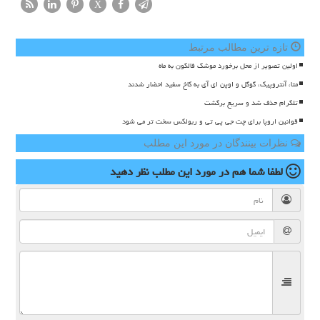
X
تازه ترین مطالب مرتبط
اولین تصویر از محل برخورد موشک فالکون به ماه
متا، آنتروپیک، گوگل و اوپن ای آی به کاخ سفید احضار شدند
تلگرام حذف شد و سریع برگشت
قوانین اروپا برای چت جی پی تی و ربولکس سخت تر می شود
نظرات بینندگان در مورد این مطلب
لطفا شما هم
در مورد این مطلب
نظر دهید