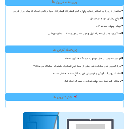
پربیننده ترین ها
هشدار درباره ی دستاوردهای پنهان قطع اینترنت اینترنت، خود زندگی است نه یک ابزار فرعی
انواع ریزش مو و درمان آن
جهش پنهان سوخو ۵۷
همکاری دیجیتال همراه اول و بهزیستی برای ساخت بنای مهربانی
پربحث ترین ها
اولین تصویر از محل برخورد موشک فالکون به ماه
چرا کامیون های کشنده هم زمان از سه نوع لاستیک متفاوت استفاده می کنند؟
متا، آنتروپیک، گوگل و اوپن ای آی به کاخ سفید احضار شدند
واکنش ایرانسل به ابهام درباره ی مصرف اینترنت
جدیدترین ها