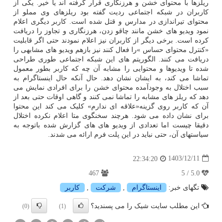
ریلزها با محتوای خشن و هرزنگاری قرار گرفته اند یا خیر. یکی از
کاربران در شبکه اجتماعی ردیت گفته بود ریلزهای وی مملو از
محتوای تیراندازی در مدارس و قتل شده است. کاربر دیگری اعلام
نمود ویدیو های خشن مانند چاقو زدن، هرزنگاری و تجاوز را دریافت
کرده است. برخی دیگر از کاربران نیز اعلام نمودند حتی اگر قابلیت
«کنترل محتوای حساس »را فعال کنند نیز بازهم ویدیو های مشابهی را
دریافت می کنند. الگوریتم های این شبکه اجتماعی طوری طراحی
شده تا ویدیوها و محتوایی را مشابه آن چه که کاربر بطور معمول
تماشا می کند، به ایشان نشان دهد. حال آنکه حال اینستاگرام به
سبب اختلال به وجودآمده محتوای خشن را برای افرادی نمایش می
دهد که ریلز های مشابه را تماشا نمی کنند و گاهی اوقات حتی بعد از
آن که کاربر روی گزینه«علاقه ای ندارم» کلیک می کند این محتوا
برای نشان داده می شود. هرچند سخنگوی متا اعلام نکرده اختلال
دقیقا چیست اما تعدادی از ویدیو های های گزارش شده باتوجه به
سیاستهای آن، حتی نباید در این پلت فرم ارائه می شدند.
1403/12/11
22:34:20
467
5.0 / 5
تگهای خبر:
اینستاگرام
,
شركت
,
كاربر
این مطلب سایت شیک را می پسندید؟
(0)
(1)