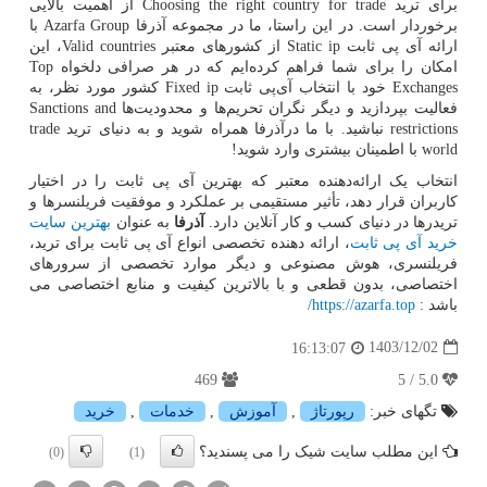
برای ترید
Choosing the right country for trade
از اهمیت بالایی
برخوردار است. در این راستا، ما در مجموعه آذرفا
Azarfa Group
با
ارائه آی‌ پی ثابت
Static ip
از کشورهای معتبر
Valid countries
، این
امکان را برای شما فراهم کرده‌ایم که در هر صرافی دلخواه
Top
Exchanges
خود با انتخاب آی‌پی ثابت
Fixed ip
کشور مورد نظر، به
فعالیت بپردازید و دیگر نگران تحریم‌ها و محدودیت‌ها
Sanctions and
restrictions
نباشید. با ما درآذرفا همراه شوید و به دنیای ترید
trade
world
با اطمینان بیشتری وارد شوید!
انتخاب یک ارائه‌دهنده معتبر که بهترین آی پی ثابت را در اختیار
کاربران قرار دهد، تأثیر مستقیمی بر عملکرد و موفقیت فریلنسرها و
تریدرها در دنیای کسب و کار آنلاین دارد.
آذرفا
به عنوان
بهترین سایت
خرید آی پی ثابت
، ارائه دهنده تخصصی انواع آی پی ثابت برای ترید،
فریلنسری، هوش مصنوعی و دیگر موارد تخصصی از سرورهای
اختصاصی، بدون قطعی و با بالاترین کیفیت و منابع اختصاصی می
باشد :
https://azarfa.top
/
1403/12/02
16:13:07
469
5.0 / 5
تگهای خبر:
رپورتاژ
,
آموزش
,
خدمات
,
خرید
این مطلب سایت شیک را می پسندید؟
(0)
(1)