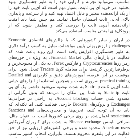
مناسب، می‌توانید تجربه و کارایی خود را به طور چشمگیری بهبود
بخشید. در خرید آی پی ثابت، بسیار مهم است که آی‌پی ثابت خود را
از یک ارائه‌دهنده معتبر و قابل اعتماد تهیه کنید و از سرعت و پایداری
بالای آی‌پی ثابت اطمینان حاصل نمایید. هم چنین شما باید امنیت
ارائه‌دهنده آی‌پی ثابت را بررسی کنید و مطمئن شوید که از
پروتکل‌های امنیتی مناسب استفاده می‌کند.
در ایران و سایر کشورهایی که با چالش‌های اقتصادی
Economic
challenges
و ارزش پولی پایین مواجه‌اند، تمایل به کسب درآمد دلاری
به طور چشمگیری افزایش یافته است. این روند باعث شده که
فعالیت در بازارهای مالی
Financial Market
، به ویژه در حوزه‌های
رمزارزها
Cryptocurrencies
و فارکس
Forex
، به یکی از محبوب‌ترین و
پرطرفدارترین گزینه‌ها برای معامله گرها
Traders
تبدیل شود. برای
موفقیت در این عرصه، آموزش‌های دقیق و کاربردی
Detailed and
practical training
ضروری است و همچنین استفاده از ابزارهای حیاتی
مانند آی‌پی ثابت
Static ip
به شدت توصیه می‌شود. داشتن یک آی پی
ثابت
Static ip
به شما این امکان را می‌دهد که بدون نگرانی از
مسدود شدن حساب
Account blocking
، به راحتی در صرافی‌ها
Exchanges
و بروکرهای
Brokers
خارجی فعالیت کنید. اما نکته‌ای که
باید به آن توجه کنید، تحریم‌ها و محدودیت‌های
Sanctions and
restrictions
اعمال‌شده بر روی برخی کشورها است. به عنوان مثال،
صرافی بایننس
Binance exchange
به شدت برای کاربران آمریکایی
American users
محدود شده و برخی کشورهای اروپایی نیز از حق
فعالیت در این پلتفرم محروم هستند. بنابراین، انتخاب کشور مناسب