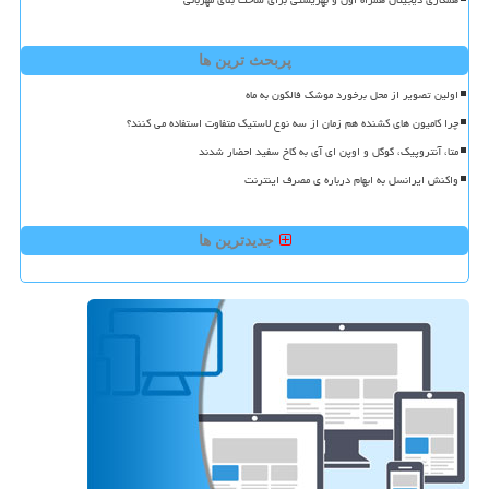
پربحث ترین ها
اولین تصویر از محل برخورد موشک فالکون به ماه
چرا کامیون های کشنده هم زمان از سه نوع لاستیک متفاوت استفاده می کنند؟
متا، آنتروپیک، گوگل و اوپن ای آی به کاخ سفید احضار شدند
واکنش ایرانسل به ابهام درباره ی مصرف اینترنت
جدیدترین ها