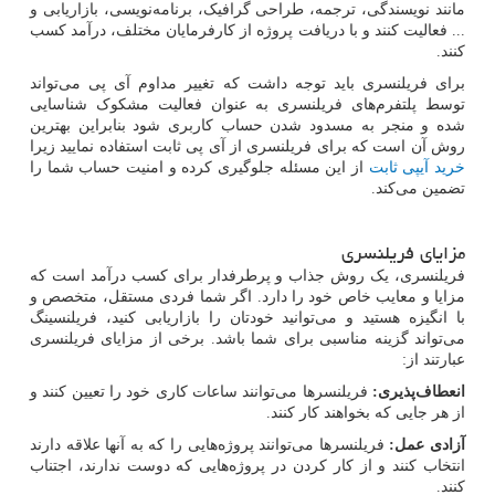
مانند نویسندگی، ترجمه، طراحی گرافیک، برنامه‌نویسی، بازاریابی و
... فعالیت کنند و با دریافت پروژه از کارفرمایان مختلف، درآمد کسب
کنند.
برای فریلنسری باید توجه داشت که تغییر مداوم آی پی می‌تواند
توسط پلتفرم‌های فریلنسری به عنوان فعالیت مشکوک شناسایی
شده و منجر به مسدود شدن حساب کاربری شود بنابراین بهترین
روش آن است که برای فریلنسری از آی پی ثابت استفاده نمایید زیرا
خرید آیپی ثابت
از این مسئله جلوگیری کرده و امنیت حساب شما را
تضمین می‌کند.
مزایای فریلنسری
فریلنسری، یک روش جذاب و پرطرفدار برای کسب درآمد است که
مزایا و معایب خاص خود را دارد. اگر شما فردی مستقل، متخصص و
با انگیزه هستید و می‌توانید خودتان را بازاریابی کنید، فریلنسینگ
می‌تواند گزینه مناسبی برای شما باشد. برخی از مزایای فریلنسری
عبارتند از:
انعطاف‌پذیری:
فریلنسرها می‌توانند ساعات کاری خود را تعیین کنند و
از هر جایی که بخواهند کار کنند.
آزادی عمل:
فریلنسرها می‌توانند پروژه‌هایی را که به آنها علاقه دارند
انتخاب کنند و از کار کردن در پروژه‌هایی که دوست ندارند، اجتناب
کنند.