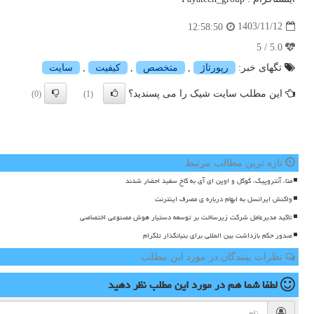
1403/11/12
12:58:50
5.0 / 5
تگهای خبر:
رپورتاژ
,
متخصص
,
كیفیت
,
سایت
این مطلب سایت شیک را می پسندید؟
(0)
(1)
تازه ترین مطالب مرتبط
متا، آنتروپیک، گوگل و اوپن ای آی به کاخ سفید احضار شدند
واکنش ایرانسل به ابهام درباره ی مصرف اینترنت
تاکید مدیرعامل شرکت زیرساخت بر توسعه دستیار هوش مصنوعی اختصاصی
صدور حکم بازداشت بین المللی برای بنیانگذار تلگرام
نظرات بینندگان در مورد این مطلب
لطفا شما هم
در مورد این مطلب
نظر دهید