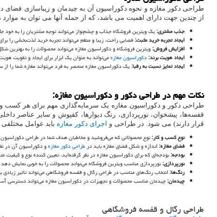
طراحی دکور مغازه و نحوه دکوراسیون آن به چیدمان و زیباسازی فضای 
از چندین جهت دارای اهمیت می باشد، که از جمله آنها می توان به موارد ز
جذب مشتری:
یک ویترین فروشگاه جذاب و چشم‌نواز می‌تواند توجه مشتریان را به خود جلب 
ایجاد تجربه خرید مثبت:
فضایی راحت، زیبا و منظم می‌تواند تجربه خرید لذت‌بخشی را برا
افزایش فروش:
ویترین فروشگاه و دکوراسیون مغازه می‌تواند محصولات را به بهترین شکل
ایجاد هویت برند:
دکوراسیون مغازه
می‌تواند به عنوان یک ابزار برای ایجاد و تقویت هوی
ایجاد تمایز نسبت به رقبا:
یک دکوراسیون مغازه منحصر به فرد می‌تواند مغازه شما را از س
نکات مهم در طراحی دکور و دکوراسیون مغازه:
طراحی دکور و دکوراسیون مغازه یک سرمایه‌گذاری مهم برای هر کسب 
قفسه‌ها، پیشخوان، نورپردازی، رنگ دیوارها، کفپوش و سایر عناصر داخ
قرار دارند) می شود. در طراحی و
اجرای دکور مغازه
باید عوامل مختلفی را
نوع کسب و کار:
نوع محصولاتی که می‌فروشید و مخاطبان هدف شما در طراحی دکوراسیون مغ
فضای مغازه:
اندازه و شکل فضای مغازه باید در
طراحی دکور مغازه
و دکوراسیون آن در نظر
بودجه:
بودجه‌ای که برای دکوراسیون مغازه در نظر گرفته‌اید، تعیین کننده نوع و کیفیت مت
نورپردازی:
نورپردازی مناسب ویترین فروشگاه می‌تواند محصولات را به خوبی نمایش دهد و
رنگ‌ها:
انتخاب رنگ‌های مناسب در طراحی رگال و قفسه فروشگاهی می‌تواند تأثیر زیادی 
چیدمان:
چیدمان مناسب محصولات و تجهیزات در دکوراسیون مغازه می‌تواند دسترسی آسان م
طراحی رگال و قفسه فروشگاهی