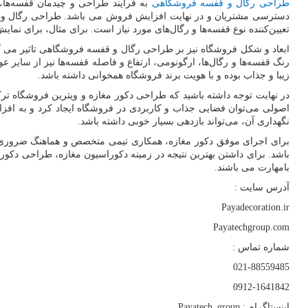
طراحی رگال و قفسه فروشگاهی
به فرآیند طراحی و چیدمان قفسه‌ها، 
دسترسی مشتریان و در نهایت افزایش فروش می باشد. طراحی رگال و قفسه
تعیین‌کننده نوع قفسه‌ها و رگال‌های مورد نیاز است. برای مثال، برای نمای
ابعاد و شکل فروشگاه نیز بر طراحی رگال و قفسه فروشگاهی تاثیر می گذا
رنگ قفسه‌ها و رگال‌ها، ارگونومی، ارتفاع و فاصله قفسه‌ها نیز از سای
زیبا و جذاب بوده و با هویت برند فروشگاه همخوانی داشته باشد.
در نهایت توجه داشته باشید که طراحی دکور مغازه و ویترین فروشگاه تر
اصولی می‌توان فضایی جذاب و کاربردی در فروشگاه ایجاد کرد و به ا
نگهداری آن، می‌تواند بازدهی بسیار خوبی داشته باشد.
برای اجرای موفق دکور مغازه، همکاری تیمی متخصص و هماهنگ ضروری اس
باشد. برای داشتن بهترین نتیجه در زمینه دکوراسیون مغازه، طراحی دکو
بامهارت می باشند.
آدرس سایت :
Payadecoration.ir
Payatechgroup.com
شماره تماس :
021-88559485
0912-1641842
اینستاگرام :
Payatech_group