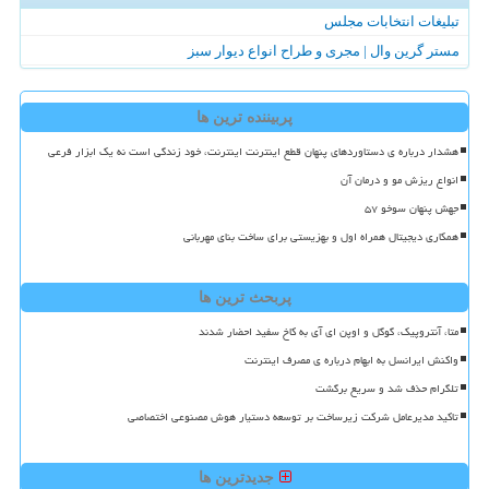
تبلیغات انتخابات مجلس
مستر گرین وال | مجری و طراح انواع دیوار سبز
پربیننده ترین ها
هشدار درباره ی دستاوردهای پنهان قطع اینترنت اینترنت، خود زندگی است نه یک ابزار فرعی
انواع ریزش مو و درمان آن
جهش پنهان سوخو ۵۷
همکاری دیجیتال همراه اول و بهزیستی برای ساخت بنای مهربانی
پربحث ترین ها
متا، آنتروپیک، گوگل و اوپن ای آی به کاخ سفید احضار شدند
واکنش ایرانسل به ابهام درباره ی مصرف اینترنت
تلگرام حذف شد و سریع برگشت
تاکید مدیرعامل شرکت زیرساخت بر توسعه دستیار هوش مصنوعی اختصاصی
جدیدترین ها