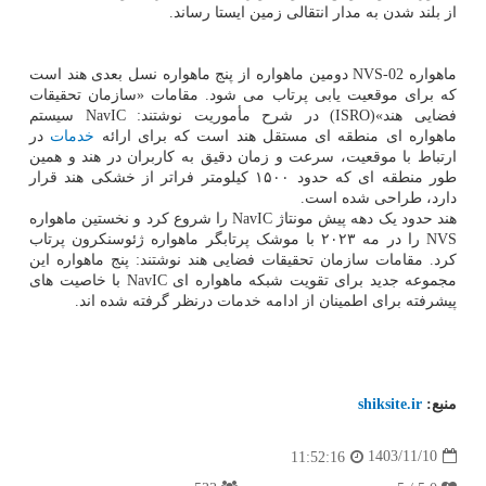
از بلند شدن به مدار انتقالی زمین ایستا رساند.
ماهواره NVS-02 دومین ماهواره از پنج ماهواره نسل بعدی هند است
که برای موقعیت یابی پرتاب می شود. مقامات «سازمان تحقیقات
فضایی هند»(ISRO) در شرح مأموریت نوشتند: NavIC سیستم
ماهواره ای منطقه ای مستقل هند است که برای ارائه
خدمات
در
ارتباط با موقعیت، سرعت و زمان دقیق به کاربران در هند و همین
طور منطقه ای که حدود ۱۵۰۰ کیلومتر فراتر از خشکی هند قرار
دارد، طراحی شده است.
هند حدود یک دهه پیش مونتاژ NavIC را شروع کرد و نخستین ماهواره
NVS را در مه ۲۰۲۳ با موشک پرتابگر ماهواره ژئوسنکرون پرتاب
کرد. مقامات سازمان تحقیقات فضایی هند نوشتند: پنج ماهواره این
مجموعه جدید برای تقویت شبکه ماهواره ای NavIC با خاصیت های
پیشرفته برای اطمینان از ادامه خدمات درنظر گرفته شده اند.
منبع:
shiksite.ir
1403/11/10
11:52:16