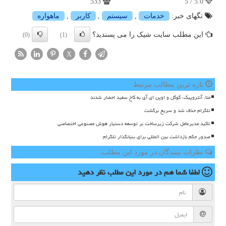
533
5.0 / 5
تگهای خبر:
خدمات
,
سیستم
,
كاربر
,
ماهواره
این مطلب سایت شیک را می پسندید؟
(0)
(1)
X
تازه ترین مطالب مرتبط
متا، آنتروپیک، گوگل و اوپن ای آی به کاخ سفید احضار شدند
تلگرام حذف شد و سریع برگشت
تاکید مدیرعامل شرکت زیرساخت بر توسعه دستیار هوش مصنوعی اختصاصی
صدور حکم بازداشت بین المللی برای بنیانگذار تلگرام
نظرات بینندگان در مورد این مطلب
لطفا شما هم
در مورد این مطلب
نظر دهید