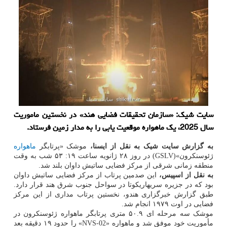
سایت شیک: «سازمان تحقیقات فضایی هند» در نخستین ماموریت
سال 2025، یک ماهواره موقعیت یابی را به مدار زمین فرستاد.
به گزارش سایت شیک به نقل از ایسنا،
موشک «پرتابگر
ماهواره
ژئوسنکرون»(GSLV) در روز ۲۸ ژانویه ساعت ۱۹: ۵۳ شب به وقت
منطقه زمانی شرقی از مرکز فضایی ساتیش داوان بلند شد.
به نقل از اسپیس،
این صدمین پرتاب از مرکز فضایی ساتیش داوان
بود که در جزیره سریهاریکوتا در سواحل جنوب شرق هند قرار دارد.
طبق گزارش خبرگزاری هندو، نخستین پرتاب مداری از این مرکز
فضایی در اوت ۱۹۷۹ انجام شد.
موشک سه مرحله ای ۵۰.۹ متری پرتابگر ماهواره ژئوسنکرون در
مأموریت خود موفق شد و ماهواره «NVS-02» را حدود ۱۹ دقیقه بعد