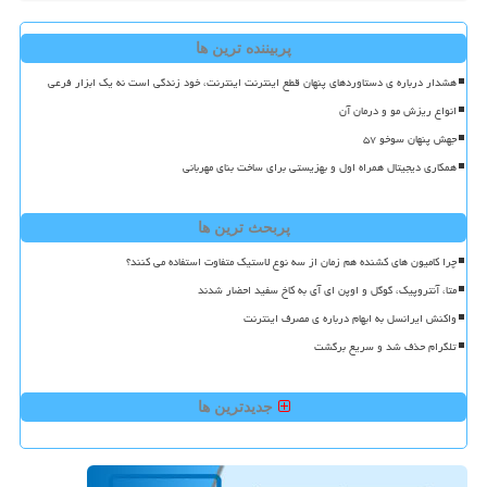
پربیننده ترین ها
هشدار درباره ی دستاوردهای پنهان قطع اینترنت اینترنت، خود زندگی است نه یک ابزار فرعی
انواع ریزش مو و درمان آن
جهش پنهان سوخو ۵۷
همکاری دیجیتال همراه اول و بهزیستی برای ساخت بنای مهربانی
پربحث ترین ها
چرا کامیون های کشنده هم زمان از سه نوع لاستیک متفاوت استفاده می کنند؟
متا، آنتروپیک، گوگل و اوپن ای آی به کاخ سفید احضار شدند
واکنش ایرانسل به ابهام درباره ی مصرف اینترنت
تلگرام حذف شد و سریع برگشت
جدیدترین ها