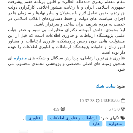
مقام معظم رهبری «مدظله العالی» و قانون برنامه هفتم پیشرفت
جمهوری اسلامی ایران و با رعایت منشور اخلاقی کارگزارن دولت
چهاردهم، ضمن تعامل لازم با مسئولان و سایر نهادها و سازمان ها در
اجرای سیاست های دولت و حفظ دستاوردهای انقلاب اسلامی در
خدمت به مردم شریف ایران ساعی و سرفراز باشید.
لیلا محمدی، دانش آموخته دکترای مخابرات بی سیم و عضو هیأت
علمی پژوهشگاه ارتباطات و فناوری اطلاعات است که قبل از این
مسئولیت هایی چون رییس پژوهشکده فناوری ارتباطات و مشاور
امور زنان و خانواده پژوهشگاه ارتباطات و فناوری اطلاعات را عهده
دار بوده است.
فناوری های نوین ارتباطی، پردازش سیگنال و شبکه های
ماهواره
ای
همچون زمینه های اصلی تخصصی و پژوهشی محمدی محسوب می
شود.
منبع:
سایت شیك
1403/10/03
10:37:38
459
5.0 / 5
تگهای خبر:
ارتباطات و فناوری اطلاعات
,
فناوری
,
ماهواره
,
هارد