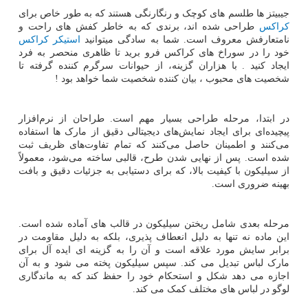
جیبیتز ها طلسم های کوچک و رنگارنگی هستند که به طور خاص برای
کراکس
طراحی شده اند، برندی که به خاطر کفش های راحت و
نامتعارفش معروف است. شما به سادگی میتوانید
استیکر کراکس
خود را در سوراخ های کراکس فرو برید تا ظاهری منحصر به فرد
ایجاد کنید . با هزاران گزینه، از حیوانات سرگرم کننده گرفته تا
شخصیت های محبوب ، بیان کننده شخصیت شما خواهد بود
!
در ابتدا، مرحله طراحی بسیار مهم است. طراحان از نرم‌افزار
پیچیده‌ای برای ایجاد نمایش‌های دیجیتالی دقیق از مارک ها استفاده
می‌کنند و اطمینان حاصل می‌کنند که تمام تفاوت‌های ظریف ثبت
شده است. پس از نهایی شدن طرح، قالبی ساخته می‌شود، معمولاً
از سیلیکون با کیفیت بالا، که برای دستیابی به جزئیات دقیق و بافت
بهینه ضروری است.
مرحله بعدی شامل ریختن سیلیکون در قالب های آماده شده است.
این ماده نه تنها به دلیل انعطاف پذیری، بلکه به دلیل مقاومت در
برابر سایش مورد علاقه است و آن را به گزینه ای ایده آل برای
مارک لباس تبدیل می کند. سپس سیلیکون پخته می شود و به آن
اجازه می دهد شکل و استحکام خود را حفظ کند که به ماندگاری
لوگو در لباس های مختلف کمک می کند.