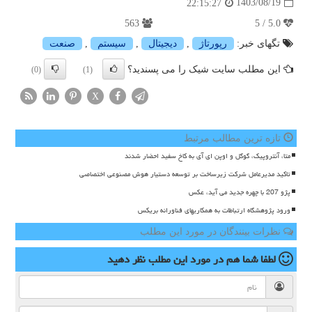
1403/08/19
22:15:27
563
5.0 / 5
تگهای خبر:
رپورتاژ
,
دیجیتال
,
سیستم
,
صنعت
این مطلب سایت شیک را می پسندید؟
(0)
(1)
X
تازه ترین مطالب مرتبط
متا، آنتروپیک، گوگل و اوپن ای آی به کاخ سفید احضار شدند
تاکید مدیرعامل شرکت زیرساخت بر توسعه دستیار هوش مصنوعی اختصاصی
پژو 207 با چهره جدید می آید، عکس
ورود پژوهشگاه ارتباطات به همکاریهای فناورانه بریکس
نظرات بینندگان در مورد این مطلب
لطفا شما هم
در مورد این مطلب
نظر دهید