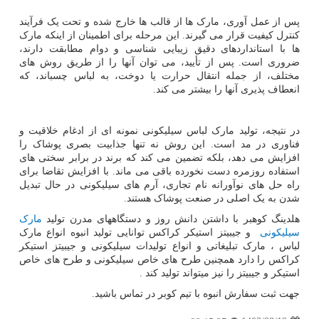
پس از عمل آوری، مارک ها از قالب ها خارج شده و تحت یک فرآیند
کنترل کیفیت قرار می گیرند. این مرحله برای اطمینان از اینکه مارک
ها با استانداردهای دقیق زیبایی شناسی و دوام مطابقت دارند،
ضروری است. پس از تأیید، می توان آنها را از طریق روش های
مختلف، از جمله انتقال حرارت یا دوخت، به لباس چسباند، که
انعطاف پذیری آنها را بیشتر می کند.
در نتیجه، تولید مارک لباس سیلیکونی نمونه ای از ادغام خلاقیت و
فناوری در مد است. این روش نه تنها جذابیت بصری پوشاک را
افزایش می دهد، بلکه تضمین می کند که برند در برابر سختی های
استفاده روزمره دست نخورده باقی می ماند. با افزایش تقاضا برای
راه حل های نوآورانه نام تجاری، آرم های سیلیکونی در حال تبدیل
شدن به یک اصلی در صنعت پوشاک هستند.
هلدینگ کوهبر با داشتن دانش روز و دستگاههای مدرن تولید
مارک
سیلیکونی
و جیبیتز استیکر کراکس توانایی تولید انبوه انواع مارک
لباس ، مارک تبلیغاتی و انواع تولیدات سیلیکونی و جیبیتز استیکر
کراکس را دارد همچنین طرح های خاص سیلیکونی و طرح های خاص
استیکر و جیبیتز را نیز میتواند تولید کند .
جهت ثبت سفارش انبوه با تیم کوبر در تماس باشید.