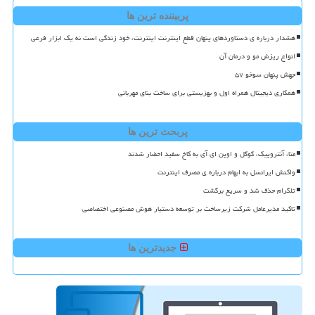
پربیننده ترین ها
هشدار درباره ی دستاوردهای پنهان قطع اینترنت اینترنت، خود زندگی است نه یک ابزار فرعی
انواع ریزش مو و درمان آن
جهش پنهان سوخو ۵۷
همکاری دیجیتال همراه اول و بهزیستی برای ساخت بنای مهربانی
پربحث ترین ها
متا، آنتروپیک، گوگل و اوپن ای آی به کاخ سفید احضار شدند
واکنش ایرانسل به ابهام درباره ی مصرف اینترنت
تلگرام حذف شد و سریع برگشت
تاکید مدیرعامل شرکت زیرساخت بر توسعه دستیار هوش مصنوعی اختصاصی
جدیدترین ها