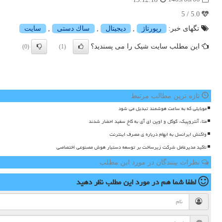
5.0 / 5
تگهای خبر:
رپورتاژ
,
دیجیتال
,
ساك دستی
,
سایت
این مطلب سایت شیک را می پسندید؟
(0)
(1)
تازه ترین مطالب مرتبط
موبایلی که به ساعت هوشمند تبدیل می شود
متا، آنتروپیک، گوگل و اوپن ای آی به کاخ سفید احضار شدند
واکنش ایرانسل به ابهام درباره ی مصرف اینترنت
تاکید مدیرعامل شرکت زیرساخت بر توسعه دستیار هوش مصنوعی اختصاصی
نظرات بینندگان در مورد این مطلب
لطفا شما هم
در مورد این مطلب
نظر دهید