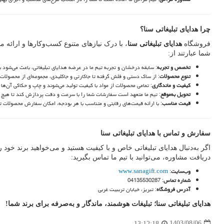
چرا هدایای تبلیغاتی سنا؟
فروشگاه
هدایای تبلیغاتی سنا
، با درک نیازهای متنوع کسب‌وکارها و ارائه م
شما عبارتند از:
تخصص و تجربه
: سابقه درخشان و تجربه تیم ما در عرضه هدایای تبلیغاتی، باعث می‌شود بت
تنوع محصولات
: از ساک دستی و فلش گرفته تا جاکارتی و جاکلیدی، مجموعه‌ای از محصولات م
کیفیت و ماندگاری
: تمامی محصولات از مواد با کیفیت تولید می‌شوند و چاپ و حکاکی آن‌ها ب
تحویل به‌موقع
: تیم ما متعهد است سفارشات شما را با سرعت و دقت پردازش کند تا هیچ تأ
قیمت مناسب
: با ارائه قیمت‌های رقابتی و متناسب با هر بودجه، امکان سفارش محصولات تب
سفارش و تماس با هدایای تبلیغاتی سنا
اگر به‌دنبال هدایای تبلیغاتی خاص و با کیفیت هستید و می‌خواهید برند خو
دریافت مشاوره، می‌توانید با تیم ما تماس بگیرید:
وب‌سایت
:
www.sanagift.com
شماره تماس
:
04135530287
آدرس فروشگاه
: تبریز، خیابان ترببیت غربی
هدایای تبلیغاتی سنا؛ تبلیغات هوشمند، ماندگار و به‌صرفه برای برند شما
!
1403/08/06
13:12:18