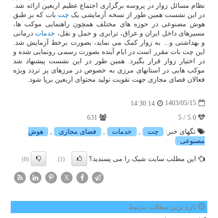
نظام مسائل زوار در پروسه برگزاری اجتماع عظیم اربعین ارائه شد.
در این نشست همین طور از نسخه آزمایشی یک
چت
بات که بر طبق
هوش مصنوعی در حوزه های مختلف همچون راهنمایی موکب ها،
مسیرهای داخل ایران و عراق، ترابری و حمل و نقل،
خدمات
درمانی
و بهداشتی و... به زوار کمک می نماید، بصورت برخط آزمایش شد.
این چت بات مقرر است در ایام آینده بصورت رسمی رونمایی شده و
در اختیار زوار قرار بگیرد. همین طور در این نشست پیشنهاد شد
موکب هایی در استانهای مرزی به خصوص در مرزهای پر تردد ویژه
فعالان فضای مجازی جهت تقویت تولید محتوای اربعین برپا شود.
1403/05/15
14:30:14
631
5.0 / 5
تگهای خبر:
چت
,
خدمات
,
فضای مجازی
,
هوش
مصنوعی
این مطلب سایت شیک را می پسندید؟
(0)
(1)
X
تازه ترین مطالب مرتبط