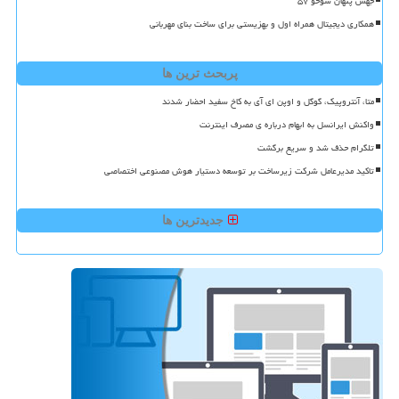
جهش پنهان سوخو ۵۷
همکاری دیجیتال همراه اول و بهزیستی برای ساخت بنای مهربانی
پربحث ترین ها
متا، آنتروپیک، گوگل و اوپن ای آی به کاخ سفید احضار شدند
واکنش ایرانسل به ابهام درباره ی مصرف اینترنت
تلگرام حذف شد و سریع برگشت
تاکید مدیرعامل شرکت زیرساخت بر توسعه دستیار هوش مصنوعی اختصاصی
جدیدترین ها