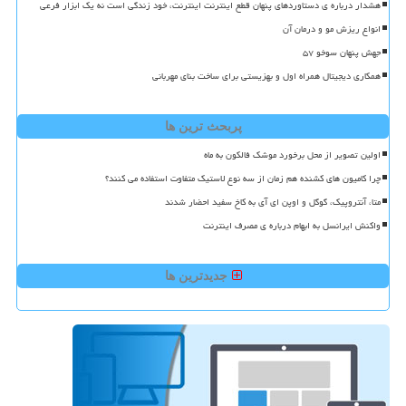
هشدار درباره ی دستاوردهای پنهان قطع اینترنت اینترنت، خود زندگی است نه یک ابزار فرعی
انواع ریزش مو و درمان آن
جهش پنهان سوخو ۵۷
همکاری دیجیتال همراه اول و بهزیستی برای ساخت بنای مهربانی
پربحث ترین ها
اولین تصویر از محل برخورد موشک فالکون به ماه
چرا کامیون های کشنده هم زمان از سه نوع لاستیک متفاوت استفاده می کنند؟
متا، آنتروپیک، گوگل و اوپن ای آی به کاخ سفید احضار شدند
واکنش ایرانسل به ابهام درباره ی مصرف اینترنت
جدیدترین ها