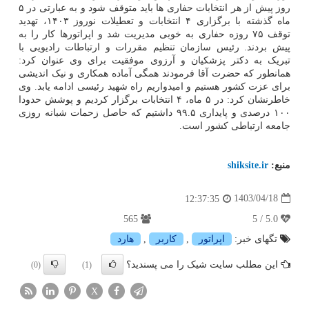
روز پیش از هر انتخابات حفاری ها باید متوقف شود و به عبارتی در ۵
ماه گذشته با برگزاری ۴ انتخابات و تعطیلات نوروز ۱۴۰۳، تهدید
توقف ۷۵ روزه حفاری به خوبی مدیریت شد و اپراتورها کار را به
پیش بردند. رئیس سازمان تنظیم مقررات و ارتباطات رادیویی با
تبریک به دکتر پزشکیان و آرزوی موفقیت برای وی عنوان کرد:
همانطور که حضرت آقا فرمودند همگی آماده همکاری و نیک اندیشی
برای عزت کشور هستیم و امیدواریم راه شهید رئیسی ادامه یابد. وی
خاطرنشان کرد: در ۵ ماه، ۴ انتخابات برگزار کردیم و پوشش حدودا
۱۰۰ درصدی و پایداری ۹۹.۵ داشتیم که حاصل زحمات شبانه روزی
جامعه ارتباطی کشور است.
منبع:
shiksite.ir
1403/04/18
12:37:35
565
5.0 / 5
تگهای خبر:
اپراتور
,
كاربر
,
هارد
این مطلب سایت شیک را می پسندید؟
(0)
(1)
X