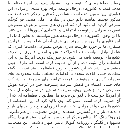
رساند؛ قطعنامه ای که توسط چین پیشنهاد شده بود. این قطعنامه با
هدف کمک به کشورهای درحال توسعه برای بهره مندی از مزایای این
فناوری نوین تدوین شده است. همانطور که قبل تر ذکر شد، قطعنامه
مذکور توسط نماینده دائم چین در سازمان ملل متحد، فو کونگ،
معرفی گردید. او تاکید کرد که فناوری های مبتنی بر هوش مصنوعی
نقش به سزایی در توسعه اجتماعی و اقتصادی کشورها ایفا می کنند.
با این وجود، کشورهای درحال توسعه هنوز نتوانسته اند بطور کامل از
این فنآوری ها بهره مند شوند. وی هدف اصلی قطعنامه را افزایش
همکاری ها در حوزه ظرفیت سازی هوش مصنوعی دانست؛ امری که
شامل تبادل سیاست ها، اشتراک دانش و انتقال فناوری از طرف
کشورهای توسعه یافته می شود. در صورتیکه دولت آمریکا نیز به این
قطعنامه رأی مثبت داده و از آن حمایت کرده است، اما طرف چینی
معتقد می باشد که این کشور به روح قطعنامه پایبند نیست. بگفته
مقامات چینی، ایالات متحده با اقدامات مختلفی مانند محدودیت های
سرمایه گذاری و ممنوعیت عرضه تراشه های پیشرفته به شرکت
های چینی، اهتمام در کاهش سرعت پیشرفت چین در عرصه هوش
مصنوعی دارد. از همین روی، نماینده دائم چین در سازمان ملل متحد
از آمریکا خواست تا با لغو این تحریم ها، مطابق با قطعنامه ای که از
آن حمایت کرده است، عمل کند. وی تاکید کرد که این قطعنامه از
کشورها می خواهد مزایای مثبت نرم افزارهای منبع باز، مدلهای باز و
داده های باز را در گسترش استفاده از هوش مصنوعی در نظر بگیرند.
ژو رونگشنگ، کارشناس مرکز امنیت بین المللی و استراتژی دانشگاه
سینهوا در گفتگو با روزنامه گلوبال تایمز اظهار داشت: «این قطعنامه
با اصول اصلی ابتکار حاکمیت جهانی هوش مصنوعی که توسط چین