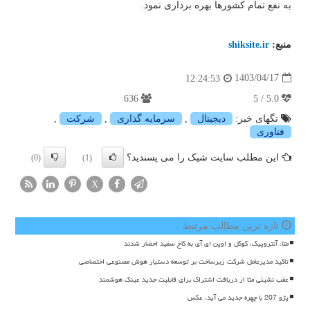
به نفع تمام کشورها بهره برداری نمود.
منبع:
shiksite.ir
1403/04/17
12:24:53
636
5.0 / 5
تگهای خبر:
دیجیتال
,
سرمایه گذاری
,
شركت
,
فناوری
این مطلب سایت شیک را می پسندید؟
(0)
(1)
X
تازه ترین مطالب مرتبط
متا، آنتروپیک، گوگل و اوپن ای آی به کاخ سفید احضار شدند
تاکید مدیرعامل شرکت زیرساخت بر توسعه دستیار هوش مصنوعی اختصاصی
عقب نشینی متا از دریافت اشتراک برای قابلیت جدید عینک هوشمند
پژو 207 با چهره جدید می آید، عکس