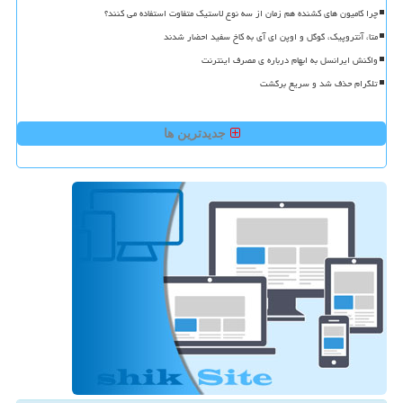
چرا کامیون های کشنده هم زمان از سه نوع لاستیک متفاوت استفاده می کنند؟
متا، آنتروپیک، گوگل و اوپن ای آی به کاخ سفید احضار شدند
واکنش ایرانسل به ابهام درباره ی مصرف اینترنت
تلگرام حذف شد و سریع برگشت
جدیدترین ها