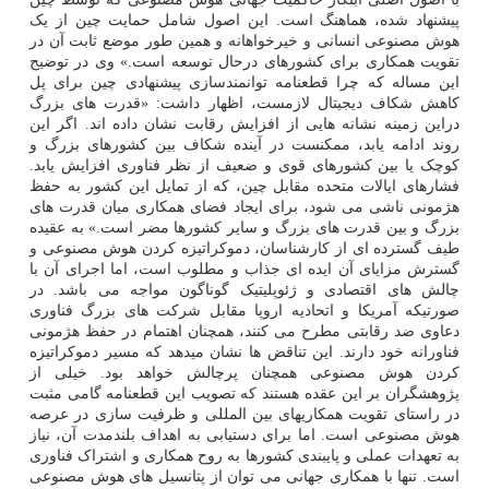
پیشنهاد شده، هماهنگ است. این اصول شامل حمایت چین از یک
هوش مصنوعی انسانی و خیرخواهانه و همین طور موضع ثابت آن در
تقویت همکاری برای کشورهای درحال توسعه است.» وی در توضیح
این مساله که چرا قطعنامه توانمندسازی پیشنهادی چین برای پل
کاهش شکاف دیجیتال لازمست، اظهار داشت: «قدرت های بزرگ
دراین زمینه نشانه هایی از افزایش رقابت نشان داده اند. اگر این
روند ادامه یابد، ممکنست در آینده شکاف بین کشورهای بزرگ و
کوچک یا بین کشورهای قوی و ضعیف از نظر فناوری افزایش یابد.
فشارهای ایالات متحده مقابل چین، که از تمایل این کشور به حفظ
هژمونی ناشی می شود، برای ایجاد فضای همکاری میان قدرت های
بزرگ و بین قدرت های بزرگ و سایر کشورها مضر است.» به عقیده
طیف گسترده ای از کارشناسان، دموکراتیزه کردن هوش مصنوعی و
گسترش مزایای آن ایده ای جذاب و مطلوب است، اما اجرای آن با
چالش های اقتصادی و ژئوپلیتیک گوناگون مواجه می باشد. در
صورتیکه آمریکا و اتحادیه اروپا مقابل شرکت های بزرگ فناوری
دعاوی ضد رقابتی مطرح می کنند، همچنان اهتمام در حفظ هژمونی
فناورانه خود دارند. این تناقض ها نشان میدهد که مسیر دموکراتیزه
کردن هوش مصنوعی همچنان پرچالش خواهد بود. خیلی از
پژوهشگران بر این عقده هستند که تصویب این قطعنامه گامی مثبت
در راستای تقویت همکاریهای بین المللی و ظرفیت سازی در عرصه
هوش مصنوعی است. اما برای دستیابی به اهداف بلندمدت آن، نیاز
به تعهدات عملی و پایبندی کشورها به روح همکاری و اشتراک فناوری
است. تنها با همکاری جهانی می توان از پتانسیل های هوش مصنوعی