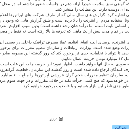
ه گواهی سبز سلامت خودرا ارائه دهم در جلسات حضور نداشتم اما در محل ک
 ای دوست دارند این مطالب را منتشر کنند.
شی اشاره کرد: گزارش های سال مالی که از طرف شرکت های اپراتورها اعلام
ده مردم از اینترنت را بالا برده است و طبق گزارش هایی که وجود دارد در بعضی از ماه 
ی انسانی ثابت است، اما درآمدشان رشد داشته است؛ بدین سبب افزایش تعرفه آن
 گفت در تمام مدت بیش از یک ماهی که تعرفه ها بالا رفته است نه فقط در مصر
 اینترنت، برمبنای آنچه اتفاق افتاده، عملا مصرف ترافیک داخلی در بعضی اپ
 وضع شده است. وزارت ارتباطات و سازمان تنظیم مقررات برای برخورد با ا
مه اعمال نماییم.
 چه سودی به حال آنها خواهد داشت، اظهار نمود: این جریمه ها به این علت است ک
صرف کنندگان ارجاع داده شده است و روز گذشته این سازمان، قطعیت گرانفرو
وزیر ارتباطات افزود:
در خواهدنمود که هیچ کسی جرأت نکند بر خلاف مقررات و در جهت سوم مردم
ر جدی ناظر این بازار هستیم و با قاطعیت برخورد خواهیم کرد.
2054
شركت