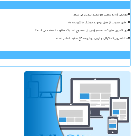
موبایلی که به ساعت هوشمند تبدیل می شود
اولین تصویر از محل برخورد موشک فالکون به ماه
چرا کامیون های کشنده هم زمان از سه نوع لاستیک متفاوت استفاده می کنند؟
متا، آنتروپیک، گوگل و اوپن ای آی به کاخ سفید احضار شدند