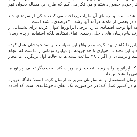
ار خودم حضور داشتم و من فکر می کنم که طرح این مساله بعنوان قهر
 شده است و برمبنای آن مالیات پرداخت می کنند، حاکی از سودهای چند
ها درآمد آنها رشد ۴۰ درصدی داشته است.
ها توجیه اقتصادی ندارد. برخی اپراتورها عنوان کردند برای پشتیبانی از
ف پیام رسان های داخلی رشدی اتفاق نیفتاده، بلکه استفاده از پیام رسان
راتورها کاهش پیدا کرده و در واقع این سیاست بر ضد خودشان عمل کرده
ین تخلف، اختیاری تا حد جریمه دو میلیارد تومانی را داشت که انجام
شد. بعد از آن از دولت درخواست شد اختیارات بیشتری به این وزارتخانه بدهد تا بتواند با تخلفات، جدی تر برخورد کند که روز گذشته این مصوبه صادر شد و برمبنای آن اگر تا ۴۸ ساعت بسته ها به حالت اول برنگردد، ما مجاز
ه اپراتورها را ملزم به تبعیت از مقررات کند. بحث دیگر تخلف اپراتور ها
شی را تشخیص داد.
 از آن جا که آماری در این خصوص ارائه نشده است، سازمان تنظیم مقررات حجم گران فروشی اپراتورها را مبلغ ۶۰۰ میلیارد تومان استحصال و به سازمان تعزیرات ارسال کرده است؛ دادگاه درباره
 در کشور عمل کند؛ در هر صورت یک اتفاق ناخوشایندی است که افتاده