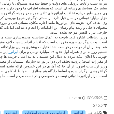
نیز به سبب رعایت پروتکل های دولت و حفظ سلامت مسئولان تا زمانی ک
بیشتر یک فضاسازی رسانه ای است که همیشه اطراف ما وجود دارند و عده
وی همین طور درباره تخلفات اپراتورهای تلفن همراه در زمینه گرانفرو
هزار میلیارد تومانی در سال قبل دارد. از سمتی دیگر نیز شیوع ویروس کرونا استفا
وی اضافه کرد: هزینه های اپراتورها مانند اجاره مکان، مسائل فنی و نیرو
محتوای داخلی و رشد پیام رسان این اقدامات را انجام داده اند، اما باید
خارجی نیز با کاهش مواجه نشده است.
وزیر ارتباطات اشاره کرد: باتوجه به اعمال سیاست محدودسازی بسته های
است. بحث دیگر در حوزه مقررات است که اقدام انجام شده، خلاف مقررات
هستیم روزانه برای همراه اول حدود ۱۷ میلیارد تومان و برای
اپراتور
ایرانسل ۱۲ میلیارد تومان جری
جهرمی با اعلان اینکه مردم به دنبال این هستند تا بدانند اعمال جریمه ها
از مقررات است؛ پرونده تخلف این دو اپراتور به سازمان پشتیبانی از م
گرانفروشی برگزار شده و اساسا دادگاه هم مطابق با ضوابط احکامی صا
است. بازار اپراتورها دولتی نیست و خصوصی و در دست مردم است. ما بطو
1399/05/23
11:58:20
5.0 / 5
تگهای خبر:
اپراتور
,
ارتباطات و فناوری اطلاعات
,
اینترنت
,