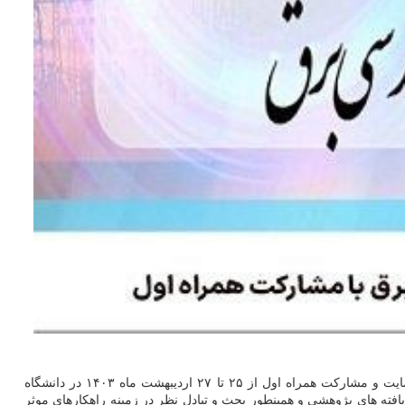
به گزارش سایت شیک به نقل از اداره کل ارتباطات شرکت ارتباطات سیار ایران، سی و دومین کنفرانس بین المللی برق همچون دوره گذشته با حمایت و مشارکت همراه اول از ۲۵ تا ۲۷ اردیبهشت ماه ۱۴۰۳ در دانشگاه
فته های پژوهشی و همینطور بحث و تبادل نظر در زمینه راهکارهای موثر