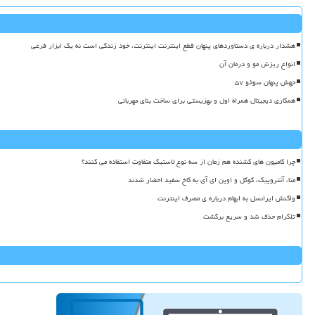
هشدار درباره ی دستاوردهای پنهان قطع اینترنت اینترنت، خود زندگی است نه یک ابزار فرعی
انواع ریزش مو و درمان آن
جهش پنهان سوخو ۵۷
همکاری دیجیتال همراه اول و بهزیستی برای ساخت بنای مهربانی
چرا کامیون های کشنده هم زمان از سه نوع لاستیک متفاوت استفاده می کنند؟
متا، آنتروپیک، گوگل و اوپن ای آی به کاخ سفید احضار شدند
واکنش ایرانسل به ابهام درباره ی مصرف اینترنت
تلگرام حذف شد و سریع برگشت