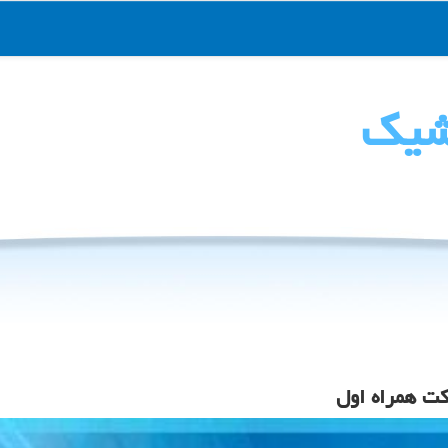
شیك
کت همراه اول