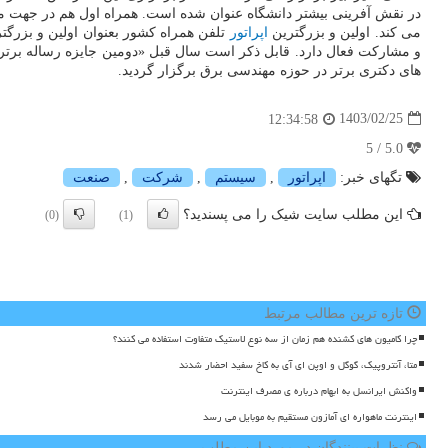
در نقش آفرینی بیشتر دانشگاه عنوان شده است. همراه اول هم در جهت 
می کند. اولین و بزرگترین
اپراتور
و مشارکت فعال دارد. قابل ذکر است سال قبل «دومین جایزه رساله برتر
های دکتری برتر در حوزه مهندسی برق برگزار گردید.
1403/02/25
12:34:58
5.0 / 5
تگهای خبر:
اپراتور
,
سیستم
,
شركت
,
صنعت
این مطلب سایت شیک را می پسندید؟
(0)
(1)
تازه ترین مطالب مرتبط
چرا کامیون های کشنده هم زمان از سه نوع لاستیک متفاوت استفاده می کنند؟
متا، آنتروپیک، گوگل و اوپن ای آی به کاخ سفید احضار شدند
واکنش ایرانسل به ابهام درباره ی مصرف اینترنت
اینترنت ماهواره ای آمازون مستقیم به موبایل می رسد
نظرات بینندگان در مورد این مطلب