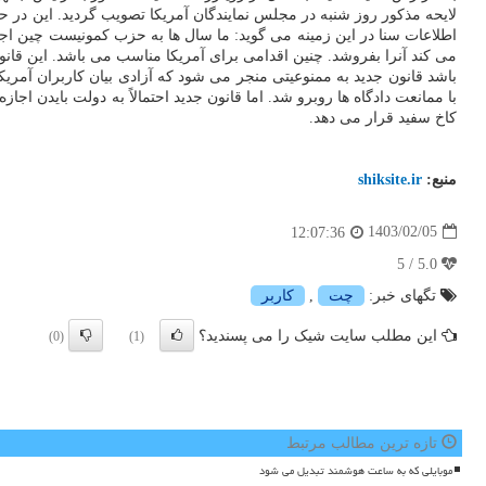
لایحه مذکور روز شنبه در مجلس نمایندگان آمریکا تصویب گردید. این در حال
اطلاعات سنا در این زمینه می گوید: ما سال ها به حزب کمونیست چین اجاز
باشد قانون جدید به ممنوعیتی منجر می شود که آزادی بیان کاربران آمریکایی را نقض می کند. در سال ۲۰۲۰ میلادی تلاش دونالد ترامپ رئیس جم
با ممانعت دادگاه ها روبرو شد. اما قانون جدید احتمالاً به دولت بایدن ا
کاخ سفید قرار می دهد.
منبع:
shiksite.ir
1403/02/05
12:07:36
5.0 / 5
تگهای خبر:
چت
,
كاربر
این مطلب سایت شیک را می پسندید؟
(0)
(1)
تازه ترین مطالب مرتبط
موبایلی که به ساعت هوشمند تبدیل می شود