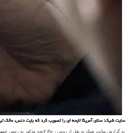
سایت شیک: سنای آمریکا لایحه ای را تصویب کرد که بایت دنس، مالک تیک تاک را وادار می کند کسب و ک
به گزارش سایت شیک به نقل از رویترز، حالا لایحه مذکور به رئیس جمهور