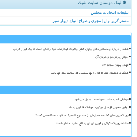
لینک دوستان سایت شیك
تبلیغات انتخابات مجلس
مستر گرین وال | مجری و طراح انواع دیوار سبز
هشدار درباره ی دستاوردهای پنهان قطع اینترنت اینترنت، خود زندگی است نه یک ابزار فرعی
انواع ریزش مو و درمان آن
جهش پنهان سوخو ۵۷
همکاری دیجیتال همراه اول و بهزیستی برای ساخت بنای مهربانی
موبایلی که به ساعت هوشمند تبدیل می شود
اولین تصویر از محل برخورد موشک فالکون به ماه
چرا کامیون های کشنده هم زمان از سه نوع لاستیک متفاوت استفاده می کنند؟
متا، آنتروپیک، گوگل و اوپن ای آی به کاخ سفید احضار شدند