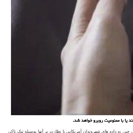
ین به داده های شهروندان آمریکایی یا نظارت بر آنها بوسیله تیک تاک،